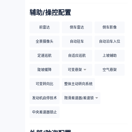
辅助/操控配置
前雷达
倒车雷达
倒车影像
全景摄像头
自动驻车
自动泊车入位
定速巡航
自适应巡航
上坡辅助
陡坡缓降
可变悬架
空气悬架
可变转向比
整体主动转向系统
发动机启停技术
限滑差速器/差速锁
中央差速器锁止