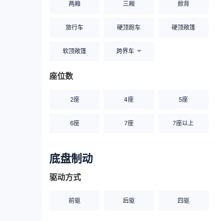
两厢
三厢
掀背
旅行车
硬顶跑车
硬顶敞篷
软顶敞篷
跨界车
座位数
2座
4座
5座
6座
7座
7座以上
底盘制动
驱动方式
前驱
后驱
四驱