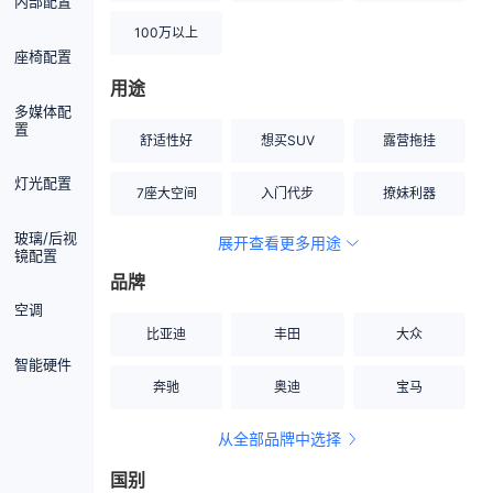
内部配置
100万以上
座椅配置
用途
多媒体配
置
舒适性好
想买SUV
露营拖挂
灯光配置
7座大空间
入门代步
撩妹利器
玻璃/后视
展开查看更多用途
创业伙伴
空间宽敞
硬派越野
镜配置
品牌
内饰做工上乘
适合女性
改装潜力股
空调
比亚迪
丰田
大众
节能先锋
居家旅行
小钢炮
智能硬件
奔驰
奥迪
宝马
安全性高
商务行政
走出校园
从全部品牌中选择
家用座驾
自吸大排量
国别