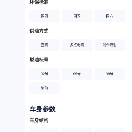
环保标准
国四
国五
国六
供油方式
直喷
多点电喷
混合喷射
燃油标号
92号
95号
98号
柴油
车身参数
车身结构