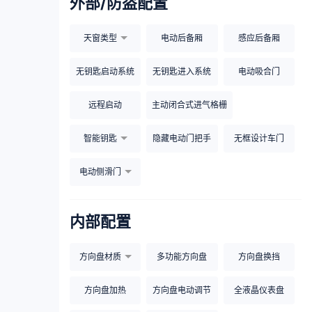
外部/防盗配置
天窗类型
电动后备厢
感应后备厢
无钥匙启动系统
无钥匙进入系统
电动吸合门
远程启动
主动闭合式进气格栅
智能钥匙
隐藏电动门把手
无框设计车门
电动侧滑门
内部配置
方向盘材质
多功能方向盘
方向盘换挡
方向盘加热
方向盘电动调节
全液晶仪表盘