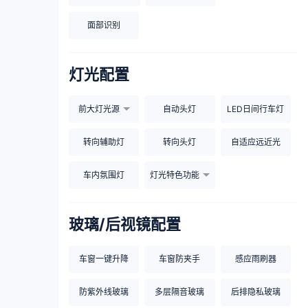
面部识别
灯光配置
前大灯光源
自动头灯
LED日间行车灯
转向辅助灯
转向头灯
自适应远近光
车内氛围灯
灯光特色功能
玻璃/后视镜配置
车窗一键升降
车窗防夹手
感应雨刷器
防紫外线玻璃
多层隔音玻璃
后排隐私玻璃