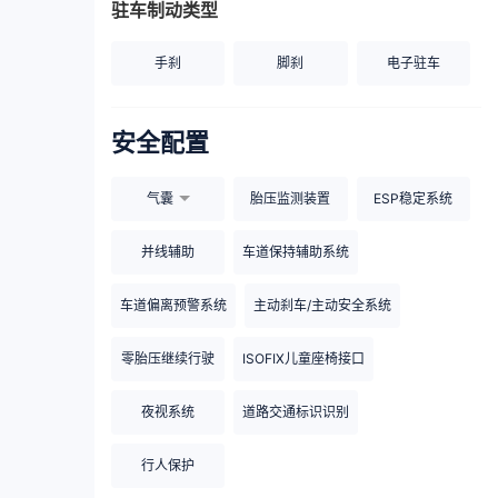
驻车制动类型
手刹
脚刹
电子驻车
安全配置
气囊
胎压监测装置
ESP稳定系统
并线辅助
车道保持辅助系统
车道偏离预警系统
主动刹车/主动安全系统
零胎压继续行驶
ISOFIX儿童座椅接口
夜视系统
道路交通标识识别
行人保护