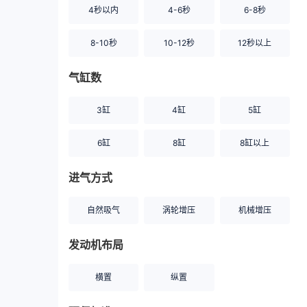
4秒以内
4-6秒
6-8秒
8-10秒
10-12秒
12秒以上
气缸数
3缸
4缸
5缸
6缸
8缸
8缸以上
进气方式
自然吸气
涡轮增压
机械增压
发动机布局
横置
纵置