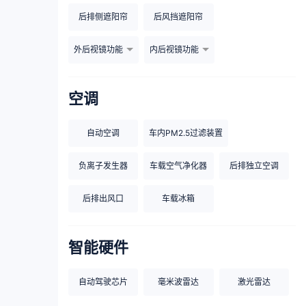
后排侧遮阳帘
后风挡遮阳帘
外后视镜功能
内后视镜功能
空调
自动空调
车内PM2.5过滤装置
负离子发生器
车载空气净化器
后排独立空调
后排出风口
车载冰箱
智能硬件
自动驾驶芯片
毫米波雷达
激光雷达