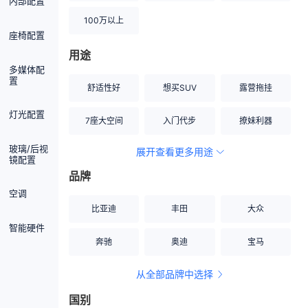
内部配置
100万以上
座椅配置
用途
多媒体配
置
舒适性好
想买SUV
露营拖挂
灯光配置
7座大空间
入门代步
撩妹利器
玻璃/后视
展开查看更多用途
创业伙伴
空间宽敞
硬派越野
镜配置
品牌
内饰做工上乘
适合女性
改装潜力股
空调
比亚迪
丰田
大众
节能先锋
居家旅行
小钢炮
智能硬件
奔驰
奥迪
宝马
安全性高
商务行政
走出校园
从全部品牌中选择
家用座驾
自吸大排量
国别