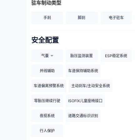
驻车制动类型
手刹
脚刹
电子驻车
安全配置
气囊
胎压监测装置
ESP稳定系统
并线辅助
车道保持辅助系统
车道偏离预警系统
主动刹车/主动安全系统
零胎压继续行驶
ISOFIX儿童座椅接口
夜视系统
道路交通标识识别
行人保护