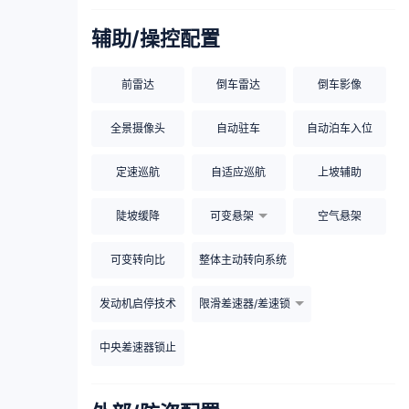
辅助/操控配置
前雷达
倒车雷达
倒车影像
全景摄像头
自动驻车
自动泊车入位
定速巡航
自适应巡航
上坡辅助
陡坡缓降
可变悬架
空气悬架
可变转向比
整体主动转向系统
发动机启停技术
限滑差速器/差速锁
中央差速器锁止