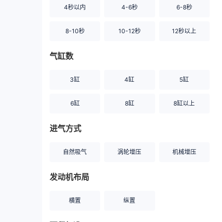
4秒以内
4-6秒
6-8秒
8-10秒
10-12秒
12秒以上
气缸数
3缸
4缸
5缸
6缸
8缸
8缸以上
进气方式
自然吸气
涡轮增压
机械增压
发动机布局
横置
纵置