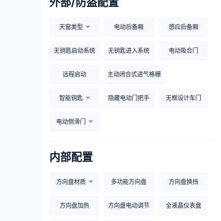
外部/防盗配置
天窗类型
电动后备厢
感应后备厢
无钥匙启动系统
无钥匙进入系统
电动吸合门
远程启动
主动闭合式进气格栅
智能钥匙
隐藏电动门把手
无框设计车门
电动侧滑门
内部配置
方向盘材质
多功能方向盘
方向盘换挡
方向盘加热
方向盘电动调节
全液晶仪表盘