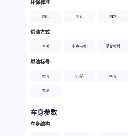
环保标准
国四
国五
国六
供油方式
直喷
多点电喷
混合喷射
燃油标号
92号
95号
98号
柴油
车身参数
车身结构