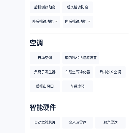
后排侧遮阳帘
后风挡遮阳帘
外后视镜功能
内后视镜功能
空调
自动空调
车内PM2.5过滤装置
负离子发生器
车载空气净化器
后排独立空调
后排出风口
车载冰箱
智能硬件
自动驾驶芯片
毫米波雷达
激光雷达