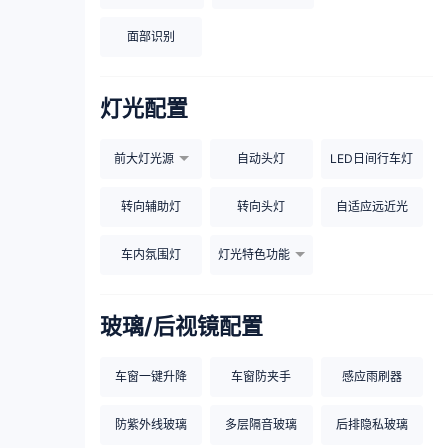
面部识别
灯光配置
前大灯光源
自动头灯
LED日间行车灯
转向辅助灯
转向头灯
自适应远近光
车内氛围灯
灯光特色功能
玻璃/后视镜配置
车窗一键升降
车窗防夹手
感应雨刷器
防紫外线玻璃
多层隔音玻璃
后排隐私玻璃