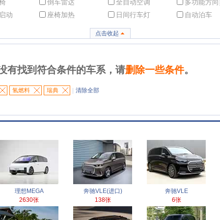
椅
倒车雷达
全自动空调
多功能方向
启动
座椅加热
日间行车灯
自动泊车
点击收起
没有找到符合条件的车系，请
删除一些条件
。
氢燃料
瑞典
|
清除全部
理想MEGA
奔驰VLE(进口)
奔驰VLE
2630张
138张
6张