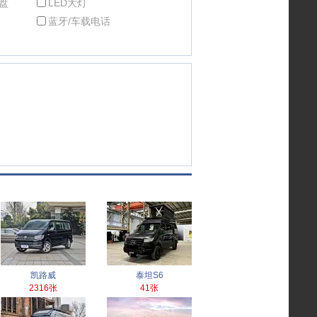
盘
LED大灯
蓝牙/车载电话
凯路威
泰坦S6
2316张
41张