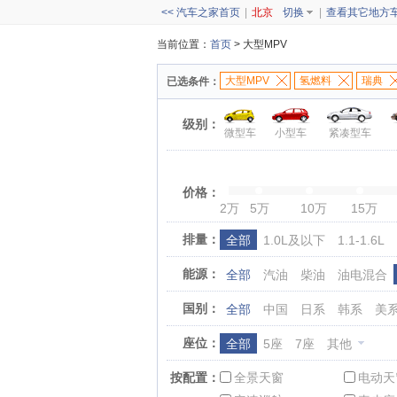
<< 汽车之家首页
|
北京
切换
|
查看其它地方
当前位置：
首页
> 大型MPV
大型MPV
氢燃料
瑞典
已选条件：
级别：
微型车
小型车
紧凑型车
价格：
2万
5万
10万
15万
排量：
全部
1.0L及以下
1.1-1.6L
能源：
全部
汽油
柴油
油电混合
国别：
全部
中国
日系
韩系
美
座位：
全部
5座
7座
其他
按配置：
全景天窗
电动天