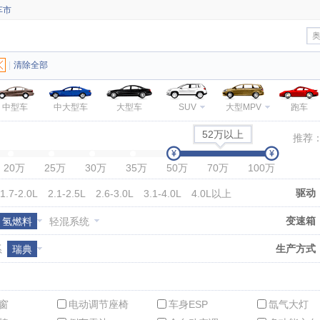
车市
|
清除全部
中型车
中大型车
大型车
SUV
大型MPV
跑车
52万以上
推荐
20万
25万
30万
35万
50万
70万
100万
驱动
1.7-2.0L
2.1-2.5L
2.6-3.0L
3.1-4.0L
4.0L以上
变速箱
氢燃料
轻混系统
生产方式
系
瑞典
窗
电动调节座椅
车身ESP
氙气大灯