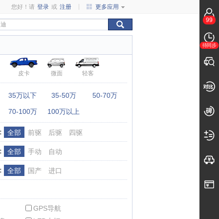
您好！请
登录
或
注册
更多应用
99
待同步
皮卡
微面
轻客
：
35万以下
35-50万
50-70万
70-100万
100万以上
：
全部
前驱
后驱
四驱
：
全部
手动
自动
：
全部
国产
进口
GPS导航