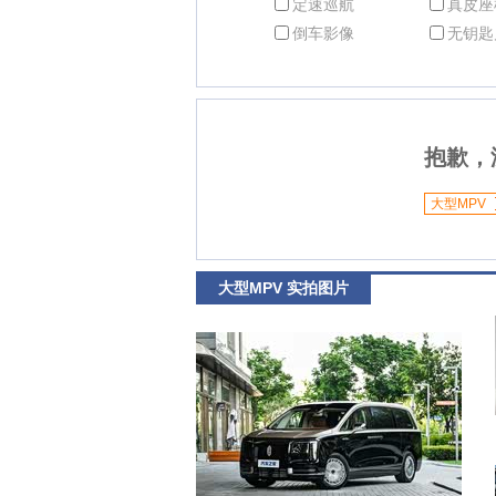
定速巡航
真皮座
倒车影像
无钥匙
抱歉，
大型MPV
大型MPV 实拍图片