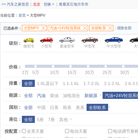
<< 汽车之家首页
|
北京
切换
|
查看其它地方车市
当前位置：
首页
> 大型MPV
大型MPV
汽油+24V轻混系统
全部欧系
|
清除全部
已选条件：
级别：
微型车
小型车
紧凑型车
中型车
中大型车
大
价格：
2万
5万
10万
15万
20万
25万
30万
排量：
全部
1.0L及以下
1.1-1.6L
1.7-2.0L
2.1-2.5L
2.6-3.
能源：
全部
汽油
柴油
油电混合
新能源
汽油+24V轻混系
国别：
全部
中国
日系
韩系
美系
全部欧系
座位：
全部
5座
7座
其他
按配置：
全景天窗
电动天窗
电动调节座