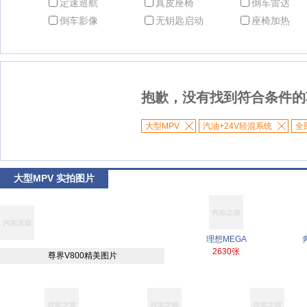
定速巡航
真皮座椅
倒车雷达
倒车影像
无钥匙启动
座椅加热
抱歉，没有找到符合条件的
大型MPV
汽油+24V轻混系统
全
大型MPV 实拍图片
理想MEGA
2630张
尊界V800精美图片