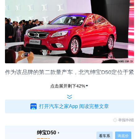
作为该品牌的第二款量产车，北汽绅宝D50定位于紧
凑型轿车，外形设计紧绷动感，其长宽高分别为458
点击展开剩下
42
%
2/1794/1486mm，轴距达到了2650mm。
打开汽车之家App 阅读完整文章
举报/纠错
绅宝D50
看车系
询底价