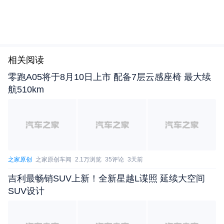
北汽广州工厂建成 绅宝D60下线/8月上市
http://www.
autohome.com.cn/news/201404/760916.html
相关阅读
零跑A05将于8月10日上市 配备7层云感座椅 最大续
航510km
之家原创
之家原创车闻
2.1万浏览
35评论
3天前
吉利最畅销SUV上新！全新星越L谍照 延续大空间
SUV设计