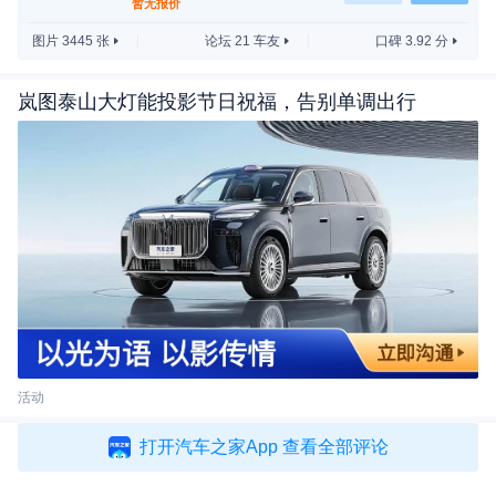
暂无报价
图片 3445 张
论坛 21 车友
口碑 3.92 分
岚图泰山大灯能投影节日祝福，告别单调出行
配置方面，北汽绅宝D50根据不同车型会具有倒车影
像、导航系统、定速巡航、自动空调、发动机一键启
动、车身电子稳定系统等功能。
动力方面，绅宝D50将会搭载1.5L发动机，最大功率
为113马力，峰值扭矩达到147N·m。另外该车还有
望配备一台1.5T发动机，输出功率达到了163马力，
活动
峰值扭矩为225N·m，传动部分匹配5速手动或CVT无
级变速箱。（编译/汽车之家 兴珉）
打开汽车之家App 查看全部评论
更多阅读：