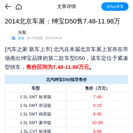
文章详情
去App查看
2014北京车展：绅宝D50售7.48-11.98万
兴珉
原创
·
26.7万
浏览
·
2014-04-20
[汽车之家 新车上市] 北汽在本届北京车展上宣布在市
场推出绅宝品牌的第二款车型D50，该车定位于紧凑
型轿车，
售价区间为7.48-11.98万元
。
北汽绅宝D50指导售价
车型
售价（万元）
1.5L 5MT 标准版
7.48
1.5L 5MT 舒适版
8.18
1.5L 5MT 精英版
8.98
1.5L 5MT 豪华版
10.98
1.5L CVT 标准版
8.98