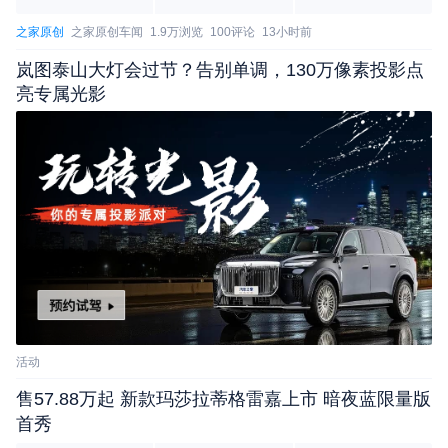
之家原创
之家原创车闻
1.9万浏览
100评论
13小时前
岚图泰山大灯会过节？告别单调，130万像素投影点
亮专属光影
活动
售57.88万起 新款玛莎拉蒂格雷嘉上市 暗夜蓝限量版
首秀