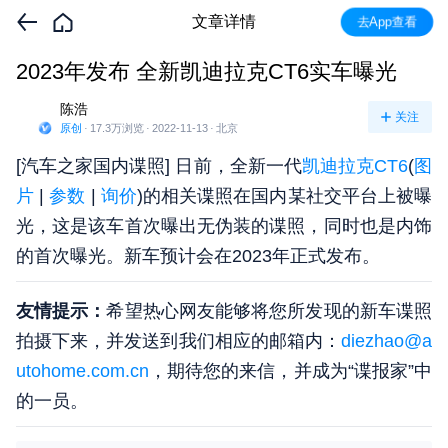
文章详情
去App查看
2023年发布 全新凯迪拉克CT6实车曝光
陈浩
关注
原创
·
17.3万
浏览
·
2022-11-13
·
北京
[汽车之家国内谍照] 日前，全新一代
凯迪拉克CT6
(
图
片
|
参数
|
询价
)的相关谍照在国内某社交平台上被曝
光，这是该车首次曝出无伪装的谍照，同时也是内饰
的首次曝光。新车预计会在2023年正式发布。
友情提示：
希望热心网友能够将您所发现的新车谍照
拍摄下来，并发送到我们相应的邮箱内：
diezhao@a
utohome.com.cn
，期待您的来信，并成为“谍报家”中
的一员。