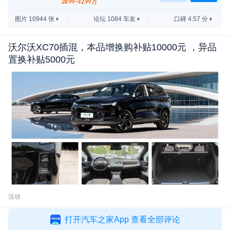
28.99-32.99万
图片 10944 张
论坛 1084 车友
口碑 4.57 分
沃尔沃XC70插混，本品增换购补贴10000元 ，异品
全新一代凯迪拉克CT6基于VSS-R平台进行打造，此
置换补贴5000元
前该车的伪装测试车多次曝光过。从此次曝光的谍照
中，我们可以看到新车保留了家族风格的盾牌中网，
并采用了新样式的分体灯组，与凯迪拉克XT6的风格
倒是较为接近。不同的是，它上方的灯组十分狭长，
整体看上去犹如拍扁了的凯迪拉克XT6。
活动
打开汽车之家App 查看全部评论