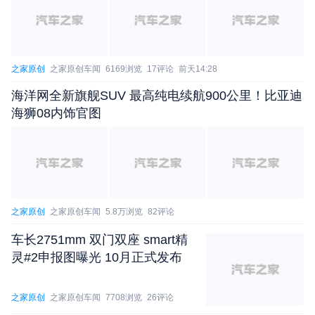
身造型，C柱之后的三角窗也是全新的设计风格。在
车尾，它同样会采用全新的尾灯组。
之家原创
之家原创车闻
6169浏览
17评论
前天14:28
海洋网全新旗舰SUV 最高纯电续航900公里！比亚迪
海狮08内饰官图
之家原创
之家原创车闻
5.8万浏览
82评论
车长2751mm 双门双座 smart精
灵#2申报图曝光 10月正式发布
之家原创
之家原创车闻
7708浏览
26评论
前天15:02