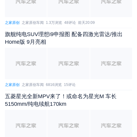
之家原创
之家原创车闻
1.3万浏览
48评论
前天20:09
旗舰纯电SUV理想i9申报图 配备四激光雷达/推出
Home版 9月亮相
回归到国内谍照，此次还首次曝光了新车的内饰。全
新凯迪拉克CT6将会采用LYRIQ锐歌同款大屏设计，
同样采用怀挡。而在中控下方则是同款多媒体控制系
统，包含有控制旋钮、触控板以及滚轮等。此外我们
之家原创
之家原创车闻
6816浏览
15评论
还可以看到它预计会提供棕红、米色、黑色等多种皮
五菱星光全新MPV来了！或命名为星光M 车长
质面料可选，同时配以黑色木纹装饰。此外，中央扶
5150mm/纯电续航170km
手尾部集成了空调控制按键，说明现款已经不再提供
的后排独立空调将出现在全新一代车型中，希望能够
进一步下放。