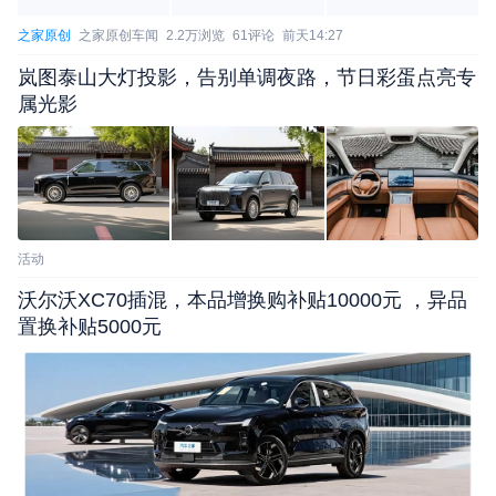
动力系统部分，该车预计保留2.0T发动机，并有望重
之家原创
之家原创车闻
2.2万浏览
61评论
前天14:27
启3.0T V6发动机作为CT6-V车型的动力。在传动系
统部分，或依旧匹配10速自动变速箱。（信息来源：
岚图泰山大灯投影，告别单调夜路，节日彩蛋点亮专
属光影
小红书；编译/汽车之家 陈浩）
活动
沃尔沃XC70插混，本品增换购补贴10000元 ，异品
置换补贴5000元