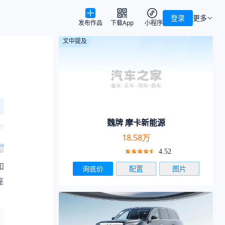
登录
更多
发布作品
下载App
小程序
文中提及
魏牌 摩卡新能源
18.58万
4.52
和
询底价
配置
图片
座