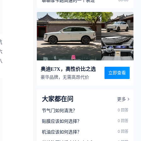
聊聊摩卡跑高速的一个表现
航
六
八
奥迪E7X，高性价比之选
立即查看
豪华品牌，无需高昂代价
大家都在问
更多
节气门如何清洗？
0
回答
贴膜应该如何选择？
0
回答
机油应该如何选择？
0
回答