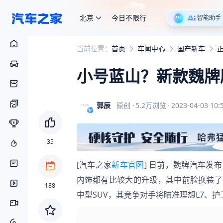
北京
今日不限行
智能助手
当前位置：
首页
车闻中心
国产新车
小号蓝山？新款魏牌
郭辰
原创
·
5.2万
浏览
·
2023-04-03 10:
35
[汽车之家
新车官图
] 日前，魏牌汽车发
内饰都有比较大的升级，其中前脸换装了
188
中型SUV，其竞争对手将瞄准理想L7、护