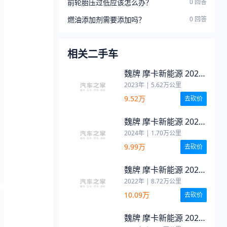
前轮胎压过低应该怎么办？
0
回答
燃油添加剂需要添加吗？
0
回答
相关二手车
魏牌 摩卡新能源 2023
款 两驱长续航版
2023年
|
5.62
万公里
9.52万
去砍价
魏牌 摩卡新能源 2024
款 Hi4 长续航版
2024年
|
1.70
万公里
9.99万
去砍价
魏牌 摩卡新能源 2022
款 1.5T 0焦虑性能版
2022年
|
8.72
万公里
10.09万
去砍价
魏牌 摩卡新能源 2024