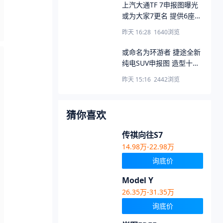
上汽大通TF 7申报图曝光
或为大家7更名 提供6座和
7座两种布局
昨天 16:28
1640
浏览
或命名为环游者 捷途全新
纯电SUV申报图 造型十分
有特点
昨天 15:16
2442
浏览
猜你喜欢
传祺向往S7
14.98万-22.98万
询底价
Model Y
26.35万-31.35万
询底价