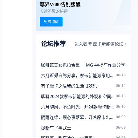
尊界V680告别腰酸
长途不累的秘密
免费询价
论坛推荐
进入魏牌 摩卡新能源论坛
咖啡馆美女抓拍合集
MG 4X提车作业分享
六月近郊自驾分享，摩卡新能源家用出游太省心
06-18
有了摩卡之后我的生活很欢乐
06-14
聊聊2024款摩卡新能源的外观和空间，家用确实很香
06-13
六月随风，不负时光，开24款摩卡新能源随性兜风
06-10
阴雨连绵，烦心事落幕，开着摩卡出门散心
06-09
提新车了黑武士
06-09
06-06