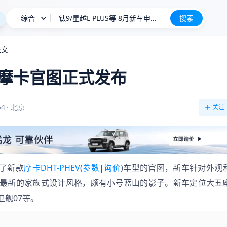
综合
钛9/星越L PLUS等 8月新车申报汇总
搜索
星愿
正文
雪佛兰将停止在华销售？官方回应
摩卡官图正式发布
长城H10
新车上市
54
·
北京
关注
布了新款
摩卡DHT-PHEV
(
参数
|
询价
)车型的官图，新车针对外观
最新的家族式设计风格，颇有小号蓝山的影子。新车定位大五
卫舰07等。