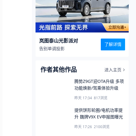
岚图泰山光影派对
了解详情
告别单调投影
作者其他作品
进入主页
腾势Z9GT迎OTA升级 多项
功能焕新/驾乘体验升级
昨天 17:34
817
浏览
提供饼形轮圈/电机功率提
升 魏牌V9X EV申报图曝光
昨天 17:26
2100
浏览