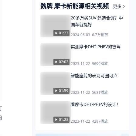
魏牌 摩卡新能源相关视频
更多
20多万买SUV 还选合资？中
国车就挺好
01:23
2024-06-03
6.7万
播放
实测摩卡DHT-PHEV的智驾
02:02
2023-11-22
9690
播放
智能座舱的表现可圈可点
01:59
2023-11-22
5631
播放
看摩卡DHT-PHEV的设计！
灯
的
01:23
2023-11-22
4287
播放