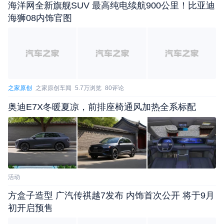
海洋网全新旗舰SUV 最高纯电续航900公里！比亚迪
在智能娱乐方面，五菱星光S全系标配15.6英寸中控
海狮08内饰官图
大屏和8.8英寸组合仪表。同时搭载Ling OS灵犀智能
系统，只需使用“你好，小菱”唤醒语音助手，可随享
爱奇艺、QQ音乐、高德导航等软件，覆盖出行、娱
乐、社交等全场景。并且支持OTA升级功能，常用常
新更方便。
之家原创
之家原创车闻
5.7万浏览
80评论
奥迪E7X冬暖夏凉，前排座椅通风加热全系标配
活动
方盒子造型 广汽传祺越7发布 内饰首次公开 将于9月
初开启预售