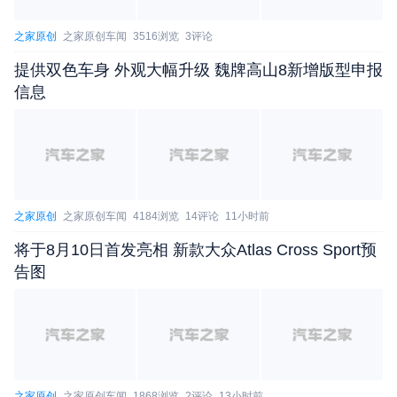
之家原创
之家原创车闻
3516浏览
3评论
提供双色车身 外观大幅升级 魏牌高山8新增版型申报
信息
之家原创
之家原创车闻
4184浏览
14评论
11小时前
将于8月10日首发亮相 新款大众Atlas Cross Sport预
告图
安全配置方面，星光S全系标配环抱式6安全气囊，
包括主副驾安全气囊、前排双侧气囊以及左右贯穿式
之家原创
之家原创车闻
1868浏览
2评论
13小时前