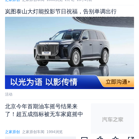
侧气帘。同时全系标配电子稳定控制系统（ESC）
岚图泰山大灯能投影节日祝福，告别单调出行
+自动驻车（AUTOHOLD）等安全配置。加上入门
版搭载的高清倒车影像、后雷达等安全装备，停车更
安心。
高配车型配备L2级别驾驶辅助功能，支持自动紧急制
动（AEB）、前方碰撞预警（FCW）、车道偏离预
警（LDW）、车道偏离抑制（LDP）、交通标志识
别（TSA）等智能安全辅助系统功能，能够实现车对
车、车对两轮车、车对行人等各种自动紧急制动。
活动
北京今年首期油车摇号结果来
了！超五成指标被无车家庭摇中
之家原创
之家原创车闻
1994浏览