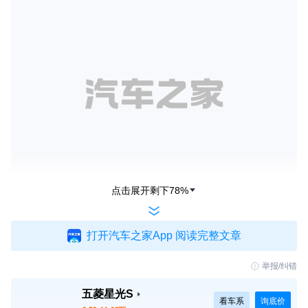
点击展开剩下
78
%
此次，官方还重点公布了10.28万元入门版车型60km
打开汽车之家App 阅读完整文章
进阶型的配置，也就是星光S全系标配的配置。外观
配置上，星光S全系标配LED大灯+LED日行灯、自
举报/纠错
动大灯、自动雨刮。外后视镜带有电动调节、折叠和
五菱星光S
看车系
询底价
加热功能，这也成为标配。新车配备18英寸铝合金轮