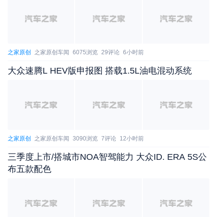
此外，五菱星光S还为用户提供贴心的舒适选装包。
之家原创
之家原创车闻
6075浏览
29评论
6小时前
用户可根据个人需要，为爱车添加前排座椅通风&加
大众速腾L HEV版申报图 搭载1.5L油电混动系统
热、后排座椅加热、电动尾门等舒适性配置。
之家原创
之家原创车闻
3090浏览
7评论
12小时前
三季度上市/搭城市NOA智驾能力 大众ID. ERA 5S公
布五款配色