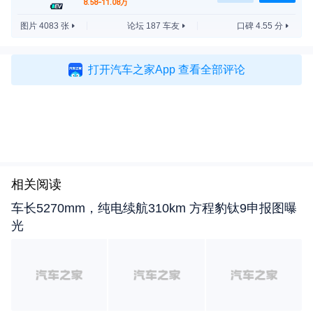
8.58-11.08万
圈。
图片 4083 张
论坛 187 车友
口碑 4.55 分
打开汽车之家App 查看全部评论
相关阅读
车长5270mm，纯电续航310km 方程豹钛9申报图曝
光
内饰整体居家风格，内饰有浅沙、玄黑、椰棕三种颜
色。内饰配置上，新车还标配双层流自动变频空调，