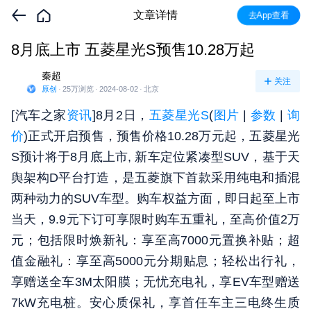
文章详情
去App查看
8月底上市 五菱星光S预售10.28万起
秦超
关注
原创
·
25万
浏览
·
2024-08-02
·
北京
[汽车之家
资讯
]8月2日，
五菱星光S
(
图片
|
参数
|
询
价
)正式开启预售，预售价格10.28万元起，五菱星光
S预计将于8月底上市, 新车定位紧凑型SUV，基于天
舆架构D平台打造，是五菱旗下首款采用纯电和插混
两种动力的SUV车型。购车权益方面，即日起至上市
当天，9.9元下订可享限时购车五重礼，至高价值2万
元；包括限时焕新礼：享至高7000元置换补贴；超
值金融礼：享至高5000元分期贴息；轻松出行礼，
享赠送全车3M太阳膜；无忧充电礼，享EV车型赠送
7kW充电桩。安心质保礼，享首任车主三电终生质