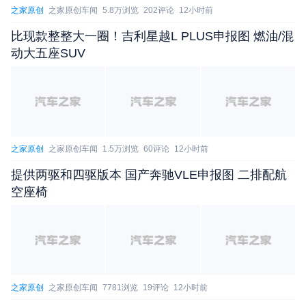
相比常规空调更节能，同等环境下可节约20%能耗，
之家原创
之家原创车闻
5.8万浏览
202评论
12小时前
获得更长的续航。后排标配中央扶手，能够让乘坐更
比现款整整大一圈！吉利星越L PLUS申报图 燃油/混
加放松和惬意。同时，全系标配驾驶位车窗一键升降
动大五座SUV
功能。
之家原创
之家原创车闻
1.5万浏览
60评论
12小时前
提供两驱和四驱版本 国产奔驰VLE申报图 二排配航
空座椅
之家原创
之家原创车闻
7781浏览
19评论
12小时前