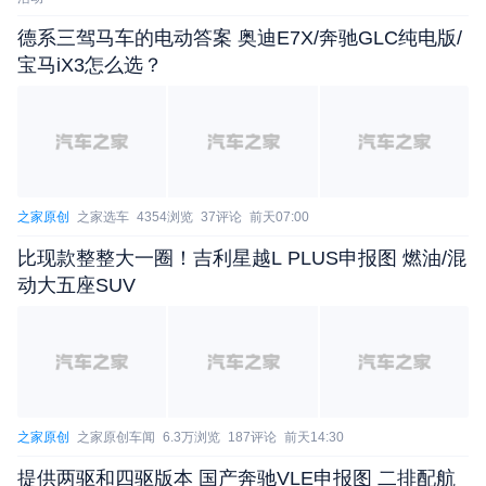
德系三驾马车的电动答案 奥迪E7X/奔驰GLC纯电版/
宝马iX3怎么选？
之家原创
之家选车
4354浏览
37评论
前天07:00
比现款整整大一圈！吉利星越L PLUS申报图 燃油/混
动大五座SUV
之家原创
之家原创车闻
6.3万浏览
187评论
前天14:30
提供两驱和四驱版本 国产奔驰VLE申报图 二排配航