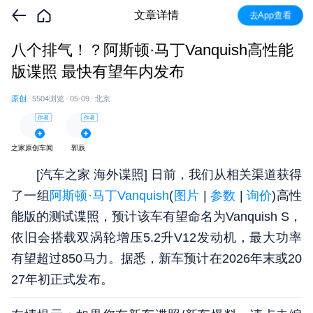
文章详情
去App查看
八个排气！？阿斯顿·马丁Vanquish高性能
版谍照 最快有望年内发布
原创
·
5504
浏览
·
05-09
·
北京
作者
作者
之家原创车闻
郭辰
[汽车之家
海外谍照
] 日前，我们从相关渠道获得
了一组
阿斯顿·马丁Vanquish
(
图片
|
参数
|
询价
)高性
能版的测试谍照，预计该车有望命名为Vanquish S，
依旧会搭载双涡轮增压5.2升V12发动机，最大功率
有望超过850马力。据悉，新车预计在2026年末或20
27年初正式发布。