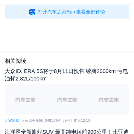
打开汽车之家App 查看全部评论
相关阅读
据悉，该车动力依旧会搭载5.2升V12发动机，
大众ID. ERA 5S将于8月11日预售 续航2000km 亏电
现款Vanquish拥有835马力，那么作为高性能版，预
油耗2.82L/100km
计新车将会拥有超过850马力的最大功率，另外底盘
和刹车系统预计也会有所升级。关于新车的更多信
息，我们也将持续关注报道。（文/汽车之家 郭辰）
之家原创
之家原创车闻
3491浏览
6评论
前天12:19
海洋网全新旗舰SUV 最高纯电续航900公里！比亚迪