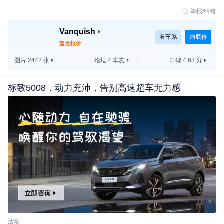
举报/纠错
Vanquish
来看谍照，新车整体依旧延续标准版Vanquish的
看车系
询底价
暂无报价
造型，采用哑光车漆涂装，并在车头扰流板处进行了
图片 2442 张
论坛 4 车友
口碑 4.63 分
绿色涂装点缀。比较有意思的是车辆尾部，其尾门换
装网状结构，仔细看可以看到内部拥有两个大尺寸排
标致5008，动力充沛，告别高速超车无力感
气口，同时在底部扩散器位置还有两个排气，加上标
准版Vanquish拥有的双边共四出排气，这款测试车拥
有八个排气管。不过预计测试车上原本的四个排气管
仅仅是保留的原车身组件，而且车身上明确标出“Emi
ssions Test”即“排气测试”，预计未来新车会采用新样
式的排气设置。
活动