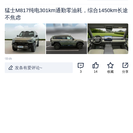
猛士M817纯电301km通勤零油耗，综合1450km长途
不焦虑
活动
发条有爱评论~
吉利星瑞，水晶挡把每一次换挡都是享受
3
14
收藏
分享
活动