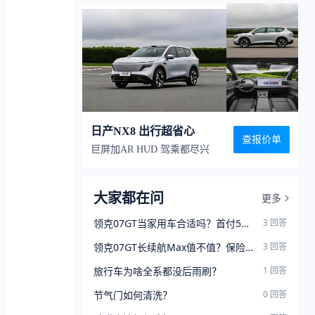
日产NX8 出行超省心
查报价单
巨屏加AR HUD 驾乘都尽兴
大家都在问
更多
领克07GT当家用车合适吗？首付5万
3
回答
月供4千多这价格值不值？
领克07GT长续航Max值不值？保险和
3
回答
上牌能砍价吗？
旅行车为啥全系都没后雨刷？
1
回答
节气门如何清洗？
0
回答