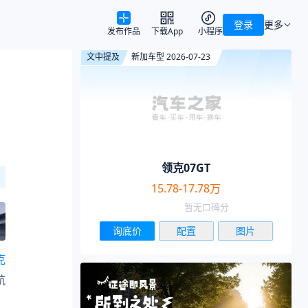
登录
更多
发布作品
下载App
小程序
文中提及
新加车型 2026-07-23
领克07GT
15.78-17.78万
暂无口碑分
询底价
配置
图片
克
航