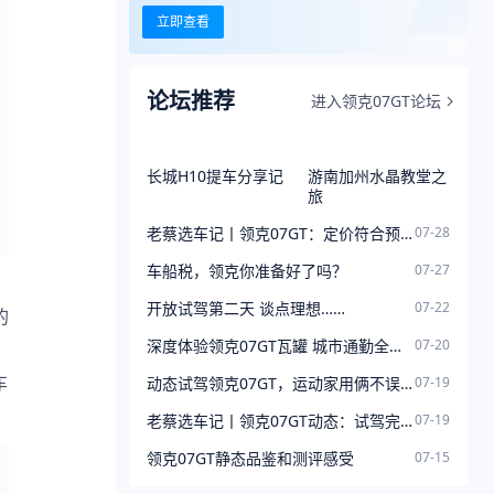
立即查看
论坛推荐
进入领克07GT论坛
长城H10提车分享记
游南加州水晶教堂之
旅
老蔡选车记丨领克07GT：定价符合预期，但最终还是放弃了......
07-28
车船税，领克你准备好了吗？
07-27
开放试驾第二天 谈点理想……
07-22
的
深度体验领克07GT瓦罐 城市通勤全路况真实试驾感受
07-20
）
车
动态试驾领克07GT，运动家用俩不误！
07-19
老蔡选车记丨领克07GT动态：试驾完反而更犹豫了！
07-19
领克07GT静态品鉴和测评感受
07-15