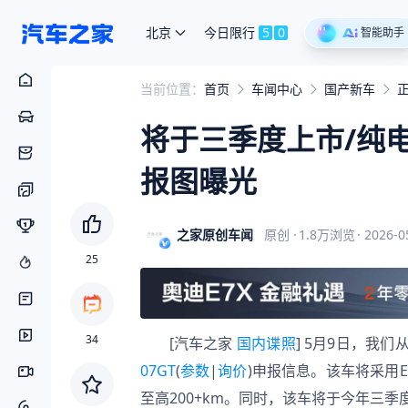
北京
今日限行
5
0
智能助手
当前位置：
首页
车闻中心
国产新车
将于三季度上市/纯电续
报图曝光
之家原创车闻
原创
·
1.8万
浏览
·
2026-0
25
34
[汽车之家 
国内谍照
] 5月9日，我
07GT
(
参数
|
询价
)申报信息。该车将采用E
至高200+km。同时，该车将于今年三季