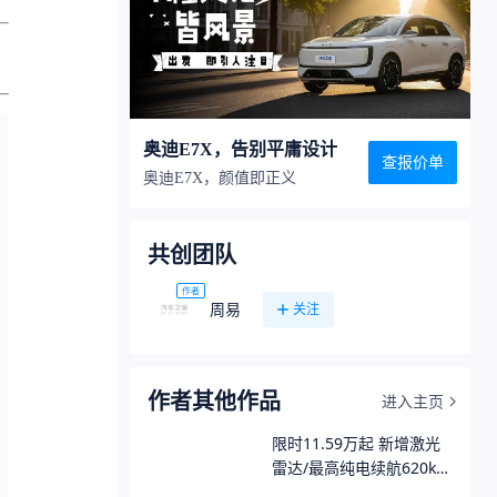
奥迪E7X，告别平庸设计
查报价单
奥迪E7X，颜值即正义
共创团队
作者
周易
关注
作者其他作品
进入主页
限时11.59万起 新增激光
雷达/最高纯电续航620km
新款深蓝S05上市