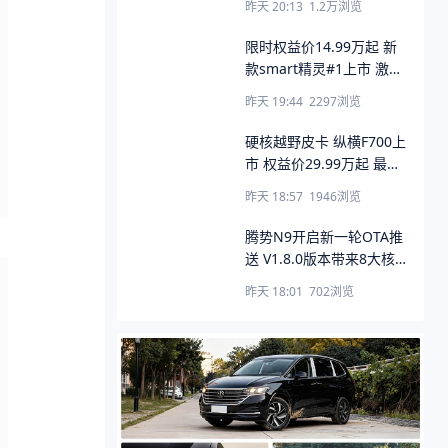
昨天 20:13
1.2万
浏览
限时权益价14.99万起 新
款smart精灵#1上市 激光
雷达/6C超充配齐
昨天 19:44
2297
浏览
硬核越野皮卡 纵横F700上
市 权益价29.99万起 最大
涉水深度900mm
昨天 18:57
1946
浏览
腾势N9开启新一轮OTA推
送 V1.8.0版本带来8大核
心更新
昨天 18:01
702
浏览