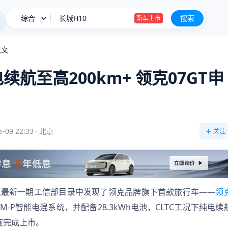
综合
长城H10
搜索
新车上市
新款深蓝S05限时11.59万起
正文
星愿
航至高200km+ 领克07GT申
BBA降价也卖不动
长城H10
新车上市
5-09 22:33
·
北京
关注
们从最新一期工信部目录中发现了领克品牌旗下首款旅行车——
领
M-P智能电混系统，并配备28.3kWh电池，CLTC工况下纯电续
度完成上市。