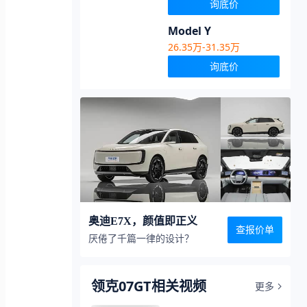
询底价
Model Y
26.35万-31.35万
询底价
奥迪E7X，颜值即正义
查报价单
厌倦了千篇一律的设计？
领克07GT相关视频
更多