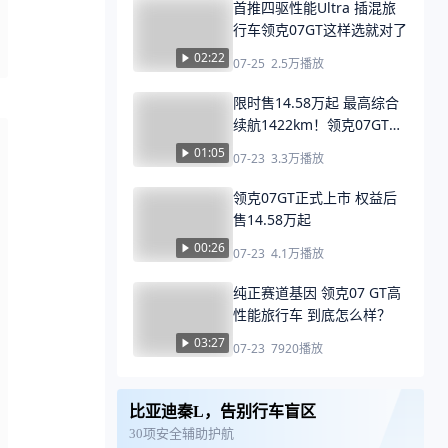
首推四驱性能Ultra 插混旅
行车领克07GT这样选就对了
02:22
07-25
2.5万
播放
限时售14.58万起 最高综合
续航1422km！领克07GT上
市！
01:05
07-23
3.3万
播放
领克07GT正式上市 权益后
售14.58万起
00:26
07-23
4.1万
播放
纯正赛道基因 领克07 GT高
性能旅行车 到底怎么样？
03:27
07-23
7920
播放
比亚迪秦L，告别行车盲区
30项安全辅助护航