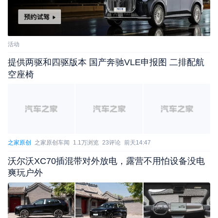
活动
提供两驱和四驱版本 国产奔驰VLE申报图 二排配航
空座椅
之家原创
之家原创车闻
1.1万浏览
23评论
前天14:47
沃尔沃XC70插混带对外放电，露营不用怕设备没电
爽玩户外