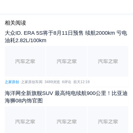
车辆尾部同样延续海外版车型样子，两侧尾灯加
入星徽元素，中央通过熏黑饰条营造出贯穿式效果。
相关阅读
新车将会提供20英寸和21英寸多种轮圈选择。
大众ID. ERA 5S将于8月11日预售 续航2000km 亏电
油耗2.82L/100km
之家原创
之家原创车闻
3489浏览
6评论
前天12:19
海洋网全新旗舰SUV 最高纯电续航900公里！比亚迪
海狮08内饰官图