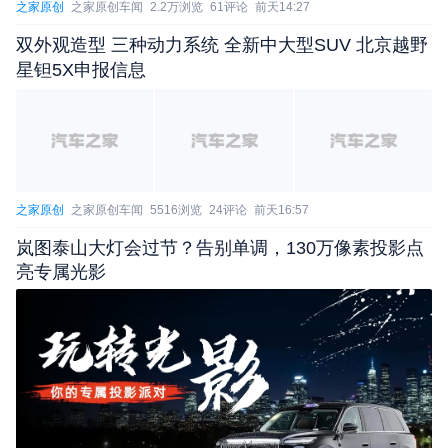
之家原创
之家原创车闻
2.2万浏览
61评论
前天14:27
双外观造型 三种动力系统 全新中大型SUV 北京越野
星钽5X申报信息
之家原创
之家原创车闻
5516浏览
24评论
前天16:57
岚图泰山大灯会过节？告别单调，130万像素投影点
亮专属光影