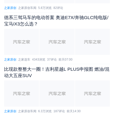
之家原创
之家原创车闻
5.8万浏览
82评论
德系三驾马车的电动答案 奥迪E7X/奔驰GLC纯电版/
宝马iX3怎么选？
之家原创
之家选车
4343浏览
37评论
前天07:00
比现款整整大一圈！吉利星越L PLUS申报图 燃油/混
动大五座SUV
动力系统方面，GLE 350 L搭载M254 2.0T发动
机，最大功率为190kW，GLE 450 L搭载M256 3.0T
发动机，最大功率280kW。此外，新车虽然轴距长达
之家原创
之家原创车闻
6.3万浏览
187评论
前天14:30
3115mm，但内部依旧仅提供5座布局。（文/汽车之