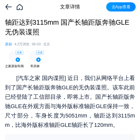
文章详情
去App查看
轴距达到3115mm 国产长轴距版奔驰GLE
无伪装谍照
原创
·
4.2万
浏览
·
06-03
·
北京
作者
作者
之家原创车闻
常庆林
[汽车之家
国内谍照
] 近日，我们从网络平台上看
到了国产长轴距版奔驰GLE的无伪装谍照。该车此前
已经登陆了工信部目录，即将上市。国产长轴距版奔
驰GLE在外观方面与海外版标准轴距GLE保持一致，
尺寸部分，车身长度为5051mm，轴距达到3115m
m，比海外版标准轴距GLE轴距长了120mm。