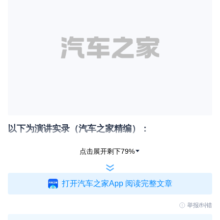
以下为演讲实录（汽车之家精编）：
大家好！我是元戎启行的CEO周光，今天我要
点击展开剩下
79
%
分享的主题是大模型范式下的辅助驾驶的演进。
打开汽车之家App 阅读完整文章
这几年，行业讨论的内容一直在变化。尤其是智
驾这个行业，从2023年讨论端到端再到2025年的VL
举报/纠错
A模型，到今天越来越讨论大模型、基座模型、物理