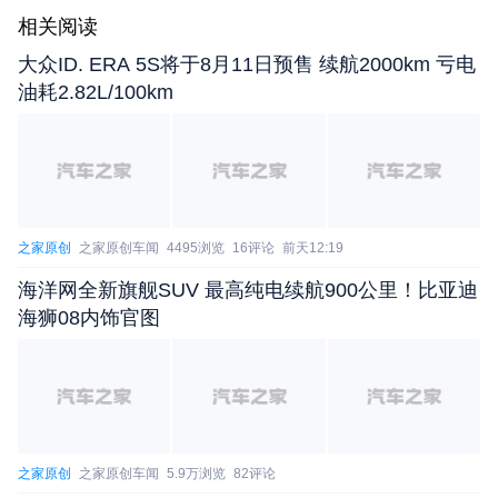
叫“跷跷板效应”。在小模型的系统里，当一个版本解
相关阅读
决了一些问题，比如针对上海、武汉等城市做了特
大众ID. ERA 5S将于8月11日预售 续航2000km 亏电
调，可能就在深圳、广州、北京变差了，也会引入一
油耗2.82L/100km
些新的问题。这样反反复复的版本之间的跷跷板和修
改，在行业里是非常普遍的，这也是用户很难长期信
任这个系统的原因。就像今天我用车，可能我今天在
拥堵路上表现很好，可能明天我去郊游时在山路上的
之家原创
之家原创车闻
4495浏览
16评论
前天12:19
表现就非常差，这也影响了用户长期的信任，影响了
辅助驾驶的持续使用。
海洋网全新旗舰SUV 最高纯电续航900公里！比亚迪
海狮08内饰官图
回过头看过去五年，整个来看就是小模型的主导
期，从一开始多个模块的辅助驾驶系统到24年的端到
端，合并到25年的一个小模型，小模型的阶段已经持
续了5年，26年到今天，行业的认知已经到了大模型
时期，越来越多公司提出了物理AI的概念。本质上来
之家原创
之家原创车闻
5.9万浏览
82评论