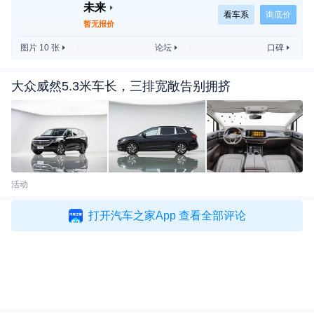
未来
AI。在这个背景下，大家是很容易困惑的。今天我会
看车系
询底价
暂无报价
跟大家讲讲，我们对于物理AI基座模型的思考，尤其
图片 10 张
论坛
口碑
是大模型的范式下。因为大模型已经不再是一个神秘
的东西，大家每天都在用，像豆包、千问等等，已经
大众威然5.3米车长，三排宽敞告别拥挤
深入到我们的生活。
在过去几年，行业在小模型的基础上，提升是越
来越慢的，尤其是进入今年，你会发现整个辅助驾驶
性能的提升越来越慢，其实最根本的原因还是在于小
活动
模型的边界已经触底了。现在投入越来越多，提升越
来越慢。这其实也是原有的技术路线到了能力的上
打开汽车之家App 查看全部评论
限，接近天花板。怎么样在今天的辅助驾驶技术的基
础上进入下一个台阶？我认为是技术范式的跃迁。这
就是以大模型为代表、基于认知的辅助驾驶技术。
小模型的现象，我们内部也有一个形象的比喻