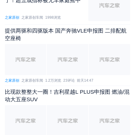
了！超五成指标被无车家庭摇中
型和大模型在认知层面会有什么区别，比如你有一只
狗，你把这只狗染上了斑马的条纹，你给小模型的时
之家原创
之家原创车闻
1998浏览
候，它会认为这是一只斑马。但是对于一个人，染了
斑马条纹的狗还是狗，大模型会更倾向于认为这样的
提供两驱和四驱版本 国产奔驰VLE申报图 二排配航
空座椅
情况是一只狗。所以你可以看到大模型在全局认知、
高级思维里是明显优于小模型，小模型是擅长条件反
射、局部特征响应。大模型是擅长高级的认知，当辅
助驾驶从一开始的能激活，到了今天城市里面能做到
几十公里的安全接管，再往上就触达到高级认知理
之家原创
之家原创车闻
1.2万浏览
23评论
前天14:47
解，触达到高级的大模型领域了，你要想让辅助驾驶
比现款整整大一圈！吉利星越L PLUS申报图 燃油/混
的体验更上一个台阶，希望它能够像人一样进行整体
动大五座SUV
的判断、更泛化的能力，这其实必须得是基于整套大
模型能力，整个系统从执行系统升级到认知系统。
元戎已经开始真正用大模型的范式去解决辅助驾
驶Scaling的问题，这里有两个，一个是模型的Scalin