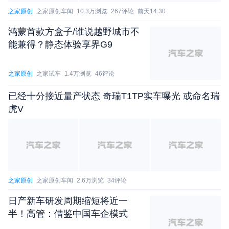
之家原创
之家原创车闻
10.3万浏览
267评论
前天14:30
g，一个是数据的Scaling。在模型方面我们有一个40
B的基座模型，提升整个决策能力。我们有一个统一
鸿蒙首款方盒子/谁说越野城市不
的Driver+Analyst+Critc三种能力，我们的基座模型
能兼得？静态体验享界G9
覆盖了整个辅助驾驶的开发、迭代、整个公司的运营
环节。另外一个就是数据的Scaling。本质上来讲，
之家原创
之家试车
1.4万浏览
46评论
14小时前
一个基座能力是有三个模型共同承担的，你可以认为
已经十分接近量产状态 奇瑞T1TP实车曝光 或命名瑞
一个模型，三种能力，之前的小模型只做到driver的
虎V
板块，就是你有一个视频片段进去，然后有一系列的
询问。在基座模型的领域里，不仅是要有driver的能
力，还要有 Analyst能力，你还有一个Critic，这些都
是集中在基座模型里。当你部署在车端上的时候，它
之家原创
之家原创车闻
2.6万浏览
34评论
进行蒸馏，当你在公司数据挖掘过程中，它充当了评
判标准，把所有能力集中在一个基座模型里，让你整
日产新车研发周期缩短将近一
个公司里的每个环节都能享受数据飞轮、认知的提
半！高管：借鉴中国车企模式
升。