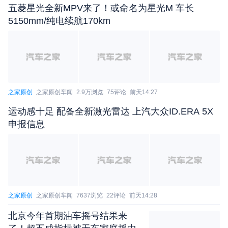
讲，大模型使整个智驾进入Scaling的阶段。
五菱星光全新MPV来了！或命名为星光M 车长
5150mm/纯电续航170km
之家原创
之家原创车闻
2.9万浏览
75评论
前天14:27
运动感十足 配备全新激光雷达 上汽大众ID.ERA 5X
申报信息
什么是大模型？大模型不是更大的小模型，整个
大模型是有一整套技术栈、网络结构、训练方式、模
之家原创
之家原创车闻
7637浏览
22评论
前天14:28
式的变化，是有一整套的技术逻辑，不是你把小模型
北京今年首期油车摇号结果来
的参数变大10倍就是大模型了。举一个例子，像小模