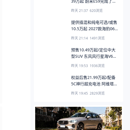
39万起 蔚来ES9完成了第
20000台新车交付
昨天 21:37
620
浏览
提供插混和纯电可选/或售
10.5万起 2027款海豹06
将于8月11日上市
昨天 21:14
1491
浏览
预售10.49万起/定位中大
型SUV 东风风行星海V6乾
崑版开启预售
昨天 19:53
1936
浏览
权益后售21.99万起/配备
5C神行超充电池 阿维塔
07L正式上市
昨天 19:45
2829
浏览