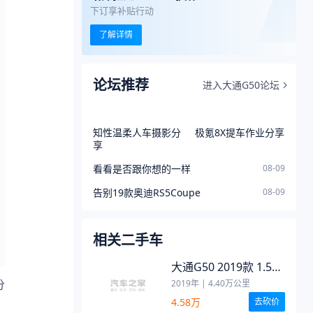
下订享补贴行动
了解详情
论坛推荐
进入大通G50论坛
知性温柔人车摄影分
极氪8X提车作业分享
享
看看是否跟你想的一样
08-09
告别19款奥迪RS5Coupe
08-09
相关二手车
大通G50 2019款 1.5T
自动豪华版 国V
分
2019年
|
4.40
万公里
4.58万
去砍价