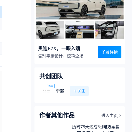
奥迪E7X，一眼入魂
了解详情
告别平庸设计，惊艳全场
共创团队
作者
李娜
关注
作者其他作品
进入主页
历时73天达成/租电方案售