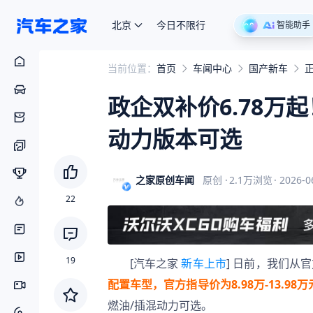
北京
今日不限行
智能助手
当前位置：
首页
车闻中心
国产新车
政企双补价6.78万起
动力版本可选
之家原创车闻
原创
·
2.1万
浏览
·
2026-0
22
19
[汽车之家 
新车上市
] 日前，我们从官
配置车型，官方指导价为8.98万-13.98万
燃油/插混动力可选。