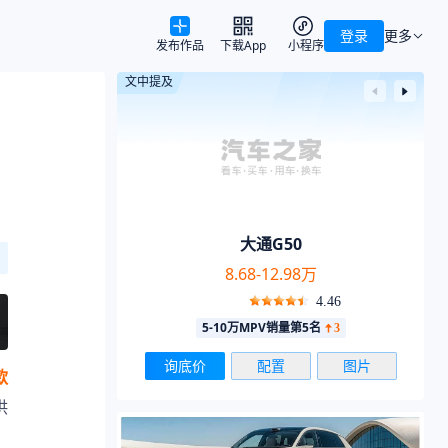
登录
更多
发布作品
下载App
小程序
文中提及
大通G50
8.68-12.98万
4.46
5-10万MPV销量第5名
3
询底价
配置
图片
款
供