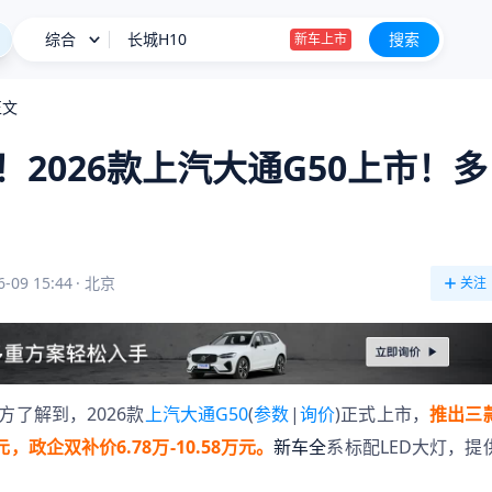
综合
长城H10
搜索
新车上市
钛9/星越L PLUS等 8月新车申报汇总
正文
星愿
！2026款上汽大通G50上市！多
阿维塔07L权益后售21.99万起
长城H10
新车上市
6-09 15:44
·
北京
关注
方了解到，2026款
上汽大通G50
(
参数
|
询价
)正式上市，
推出三
元，政企双补价6.78万-10.58万元。
新车全
系标配LED大灯，提