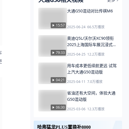
大通G50混动对比传祺M6
15:57
2025-06-24
66.5万
播放
奥迪Q5L/沃尔沃XC90领衔
2025上海国际车展沉浸式看
车(上）
车
79:33
2025-04-25
12.2万
播放
更
用车成本更低续航更远 试驾
上汽大通G50混动版
04:21
2025-04-11
7.0万
播放
省油还有大空间，体验大通
G50混动版
06:30
2025-03-06
12.3万
播放
哈弗猛龙PLUS置换补8000