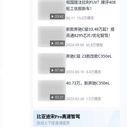
祖国版法拉利FUV？辣评408
批工信部新车！
03:42
06-11
15.0万
播放
新款奔驰C级33.48万起！搭
高通8295芯片/优化智驾！
00:46
2024-09-09
45.8万
播放
奔驰C级 23款改款C350eL
07:40
2023-06-19
3.4万
播放
40.73万，新奔驰C350eL
02:21
2023-02-20
1.5万
播放
比亚迪宋Pro高速智驾
自动上下匝道减疲劳