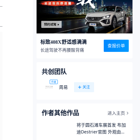
标致408X舒适感满满
查报价单
长途驾驶不再腰酸背痛
共创团队
作者
周易
关注
作者其他作品
进入主页
将于圆石滩车展首发 布加
迪Destrier官图 外观由中
国设计师操刀