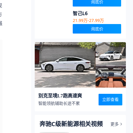
询底价
视
智己L6
方
21.99万-27.99万
强
询底价
别克至境L7跑高速爽
立即查看
智能领航辅助长途不累
奔驰C级新能源相关视频
更多