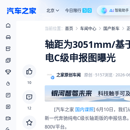
北京
今日限行
5
0
智能助手
当前位置：
首页
车闻中心
国产新车
轴距为3051mm/基
电C级申报图曝光
之家原创车闻
原创
·
5157
浏览
·
2026-06
10
12
[汽车之家 
国内谍照
] 6月10日，
新一代奔驰纯电C级长轴距版的申报信息。
800V平台。