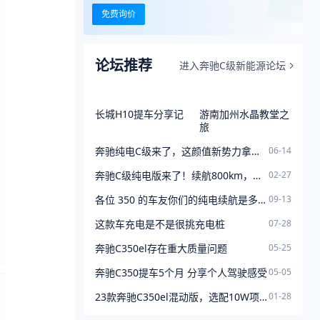
免费询价
论坛推荐
进入奔驰C级新能源论坛
长城H10提车分享记
游南加州水晶教堂之
旅
奔驰纯电C级来了，这颜值新势力拿啥打
06-14
奔驰C级纯电版来了！续航800km，新平台打造，入华会好卖？
02-27
各位 350 的车友你们的纯电续航是多少公里？
09-13
这款车充电是不是很挑充电桩
07-28
奔驰C350el存在重大质量问题
05-25
奔驰C350提车5个月 分享个人驾驶感受
05-05
23款奔驰C350el混动版，选配10W项目
01-28