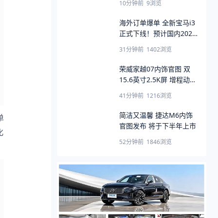
10分钟前
9
浏览
海外订单爆单 全新宝马i3
正式下线！预计国内2027
年1月投产
31分钟前
1402
浏览
荣威家越07内饰官图 双
15.6英寸2.5K屏 增程动力
纯电续航320km
41分钟前
1216
浏览
简洁又温馨 捷达M6内饰
单
官图发布 将于下半年上市
化
52分钟前
1846
浏览