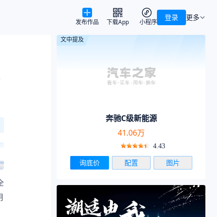
登录
更多
发布作品
下载App
小程序
文中提及
奔驰C级新能源
41.06万
4.43
询底价
配置
图片
全
用