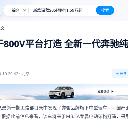
综合
新款深蓝S05限时11.59万起
搜索
星愿
正文
理想i8后驱长续航版售30.98万
于800V平台打造 全新一代奔驰纯
长城H10
新车上市
-10 20:42
·
北京
关注
我们从最新一期工信部目录中发现了奔驰品牌旗下中型轿车——国产
根据此前信息来看，该车将基于MB.EA专属电动架构打造，采