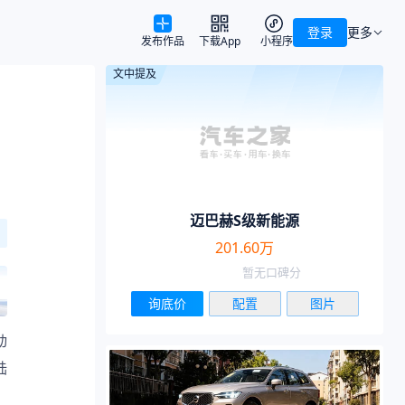
登录
更多
发布作品
下载App
小程序
文中提及
迈巴赫S级新能源
201.60万
暂无口碑分
询底价
配置
图片
动
陆