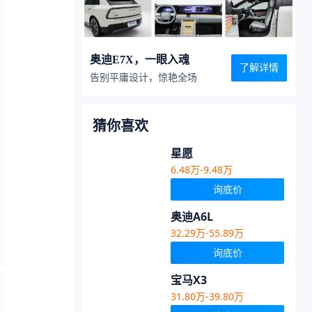
奥迪E7X，一眼入魂
了解详情
告别平庸设计，惊艳全场
猜你喜欢
星愿
6.48万-9.48万
询底价
奥迪A6L
32.29万-55.89万
询底价
宝马X3
31.80万-39.80万