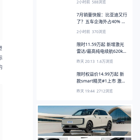
2小时前
588
浏览
7月销量快报：比亚迪又行
了？五车企海外占40% 三
家跻身全球前十
2小时前
370
浏览
限时11.59万起 新增激光
塑
雷达/最高纯电续航620km
标
新款深蓝S05上市
昨天 20:13
1.6万
浏览
内
限时权益价14.99万起 新
款smart精灵#1上市 激光
雷达/6C超充配齐
昨天 19:44
2712
浏览