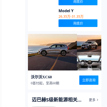
询底价
Model Y
26.35万-31.35万
询底价
沃尔沃XC60
立即咨询
0首付起，至高60期
迈巴赫S级新能源相关视
更多
频