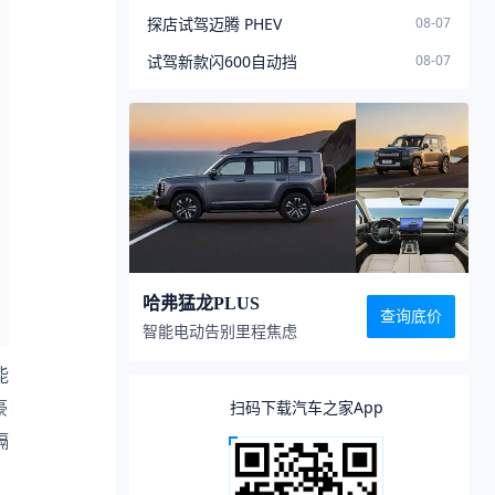
探店试驾迈腾 PHEV
08-07
试驾新款闪600自动挡
08-07
哈弗猛龙PLUS
查询底价
智能电动告别里程焦虑
能
豪
扫码下载汽车之家App
隔