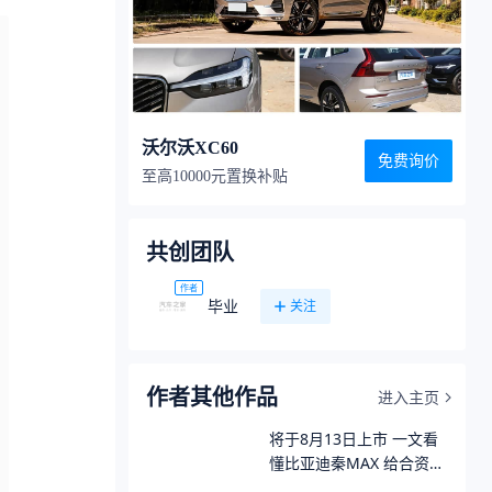
沃尔沃XC60
免费询价
至高10000元置换补贴
共创团队
作者
毕业
关注
作者其他作品
进入主页
将于8月13日上市 一文看
懂比亚迪秦MAX 给合资家
轿再上强度