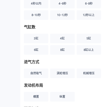
4秒以内
4-6秒
6-8秒
8-10秒
10-12秒
12秒以上
气缸数
3缸
4缸
5缸
6缸
8缸
8缸以上
进气方式
自然吸气
涡轮增压
机械增压
发动机布局
横置
纵置