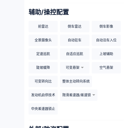
辅助/操控配置
前雷达
倒车雷达
倒车影像
全景摄像头
自动驻车
自动泊车入位
定速巡航
自适应巡航
上坡辅助
陡坡缓降
可变悬架
空气悬架
可变转向比
整体主动转向系统
发动机启停技术
限滑差速器/差速锁
中央差速器锁止