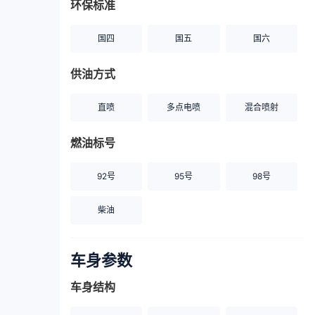
环保标准
国四
国五
国六
供油方式
直喷
多点电喷
混合喷射
燃油标号
92号
95号
98号
柴油
车身参数
车身结构