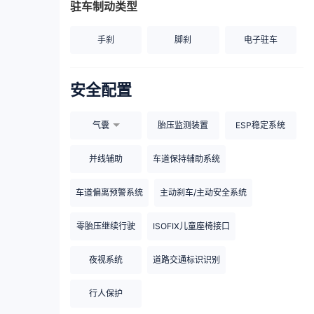
驻车制动类型
手刹
脚刹
电子驻车
安全配置
气囊
胎压监测装置
ESP稳定系统
并线辅助
车道保持辅助系统
车道偏离预警系统
主动刹车/主动安全系统
零胎压继续行驶
ISOFIX儿童座椅接口
夜视系统
道路交通标识识别
行人保护