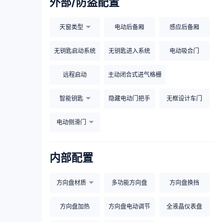
外部/防盗配置
天窗类型
电动后备厢
感应后备厢
无钥匙启动系统
无钥匙进入系统
电动吸合门
远程启动
主动闭合式进气格栅
智能钥匙
隐藏电动门把手
无框设计车门
电动侧滑门
内部配置
方向盘材质
多功能方向盘
方向盘换挡
方向盘加热
方向盘电动调节
全液晶仪表盘