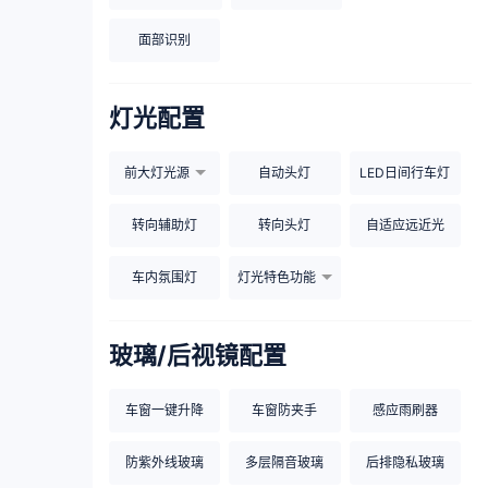
面部识别
灯光配置
前大灯光源
自动头灯
LED日间行车灯
转向辅助灯
转向头灯
自适应远近光
车内氛围灯
灯光特色功能
玻璃/后视镜配置
车窗一键升降
车窗防夹手
感应雨刷器
防紫外线玻璃
多层隔音玻璃
后排隐私玻璃