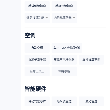
后排侧遮阳帘
后风挡遮阳帘
外后视镜功能
内后视镜功能
空调
自动空调
车内PM2.5过滤装置
负离子发生器
车载空气净化器
后排独立空调
后排出风口
车载冰箱
智能硬件
自动驾驶芯片
毫米波雷达
激光雷达