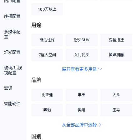
内部配置
100万以上
座椅配置
用途
多媒体配
置
舒适性好
想买SUV
露营拖挂
灯光配置
7座大空间
入门代步
撩妹利器
玻璃/后视
展开查看更多用途
创业伙伴
空间宽敞
硬派越野
镜配置
品牌
内饰做工上乘
适合女性
改装潜力股
空调
比亚迪
丰田
大众
节能先锋
居家旅行
小钢炮
智能硬件
奔驰
奥迪
宝马
安全性高
商务行政
走出校园
从全部品牌中选择
家用座驾
自吸大排量
国别