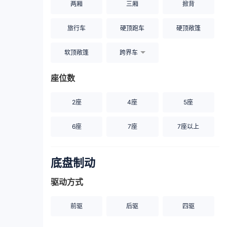
两厢
三厢
掀背
旅行车
硬顶跑车
硬顶敞篷
软顶敞篷
跨界车
座位数
2座
4座
5座
6座
7座
7座以上
底盘制动
驱动方式
前驱
后驱
四驱