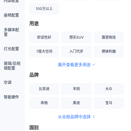
内部配置
100万以上
座椅配置
用途
多媒体配
置
舒适性好
想买SUV
露营拖挂
灯光配置
7座大空间
入门代步
撩妹利器
玻璃/后视
展开查看更多用途
创业伙伴
空间宽敞
硬派越野
镜配置
品牌
内饰做工上乘
适合女性
改装潜力股
空调
比亚迪
丰田
大众
节能先锋
居家旅行
小钢炮
智能硬件
奔驰
奥迪
宝马
安全性高
商务行政
走出校园
从全部品牌中选择
家用座驾
自吸大排量
国别