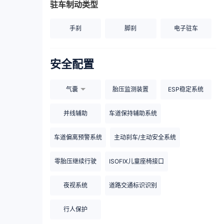
驻车制动类型
手刹
脚刹
电子驻车
安全配置
气囊
胎压监测装置
ESP稳定系统
并线辅助
车道保持辅助系统
车道偏离预警系统
主动刹车/主动安全系统
零胎压继续行驶
ISOFIX儿童座椅接口
夜视系统
道路交通标识识别
行人保护