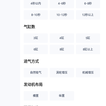
4秒以内
4-6秒
6-8秒
8-10秒
10-12秒
12秒以上
气缸数
3缸
4缸
5缸
6缸
8缸
8缸以上
进气方式
自然吸气
涡轮增压
机械增压
发动机布局
横置
纵置