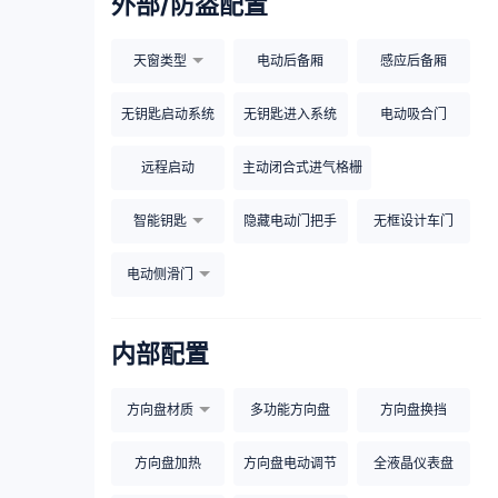
外部/防盗配置
天窗类型
电动后备厢
感应后备厢
无钥匙启动系统
无钥匙进入系统
电动吸合门
远程启动
主动闭合式进气格栅
智能钥匙
隐藏电动门把手
无框设计车门
电动侧滑门
内部配置
方向盘材质
多功能方向盘
方向盘换挡
方向盘加热
方向盘电动调节
全液晶仪表盘