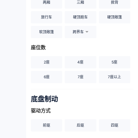
两厢
三厢
掀背
旅行车
硬顶跑车
硬顶敞篷
软顶敞篷
跨界车
座位数
2座
4座
5座
6座
7座
7座以上
底盘制动
驱动方式
前驱
后驱
四驱