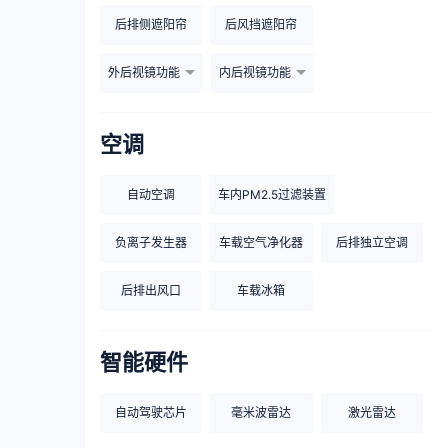
后排侧遮阳帘
后风挡遮阳帘
外后视镜功能
内后视镜功能
空调
自动空调
车内PM2.5过滤装置
负离子发生器
车载空气净化器
后排独立空调
后排出风口
车载冰箱
智能硬件
自动驾驶芯片
毫米波雷达
激光雷达