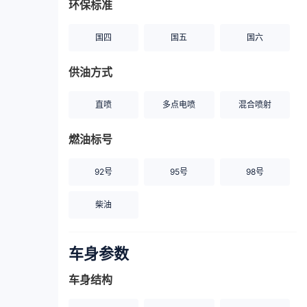
环保标准
国四
国五
国六
供油方式
直喷
多点电喷
混合喷射
燃油标号
92号
95号
98号
柴油
车身参数
车身结构