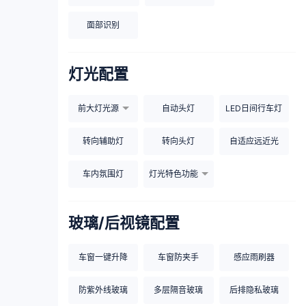
面部识别
灯光配置
前大灯光源
自动头灯
LED日间行车灯
转向辅助灯
转向头灯
自适应远近光
车内氛围灯
灯光特色功能
玻璃/后视镜配置
车窗一键升降
车窗防夹手
感应雨刷器
防紫外线玻璃
多层隔音玻璃
后排隐私玻璃