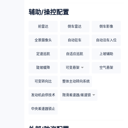
辅助/操控配置
前雷达
倒车雷达
倒车影像
全景摄像头
自动驻车
自动泊车入位
定速巡航
自适应巡航
上坡辅助
陡坡缓降
可变悬架
空气悬架
可变转向比
整体主动转向系统
发动机启停技术
限滑差速器/差速锁
中央差速器锁止