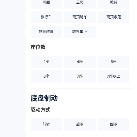
两厢
三厢
掀背
旅行车
硬顶跑车
硬顶敞篷
软顶敞篷
跨界车
座位数
2座
4座
5座
6座
7座
7座以上
底盘制动
驱动方式
前驱
后驱
四驱