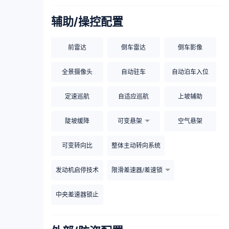
辅助/操控配置
前雷达
倒车雷达
倒车影像
全景摄像头
自动驻车
自动泊车入位
定速巡航
自适应巡航
上坡辅助
陡坡缓降
可变悬架
空气悬架
可变转向比
整体主动转向系统
发动机启停技术
限滑差速器/差速锁
中央差速器锁止