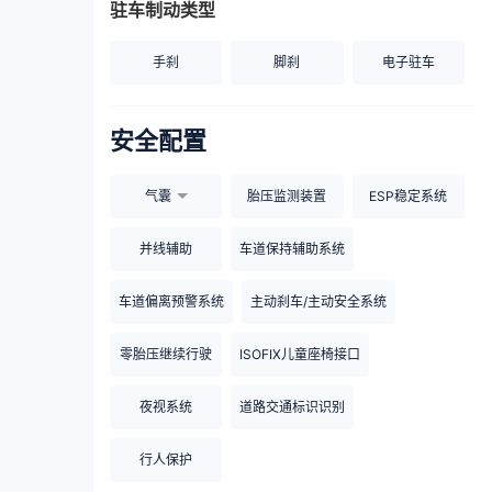
驻车制动类型
手刹
脚刹
电子驻车
安全配置
气囊
胎压监测装置
ESP稳定系统
并线辅助
车道保持辅助系统
车道偏离预警系统
主动刹车/主动安全系统
零胎压继续行驶
ISOFIX儿童座椅接口
夜视系统
道路交通标识识别
行人保护