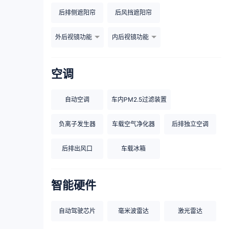
后排侧遮阳帘
后风挡遮阳帘
外后视镜功能
内后视镜功能
空调
自动空调
车内PM2.5过滤装置
负离子发生器
车载空气净化器
后排独立空调
后排出风口
车载冰箱
智能硬件
自动驾驶芯片
毫米波雷达
激光雷达