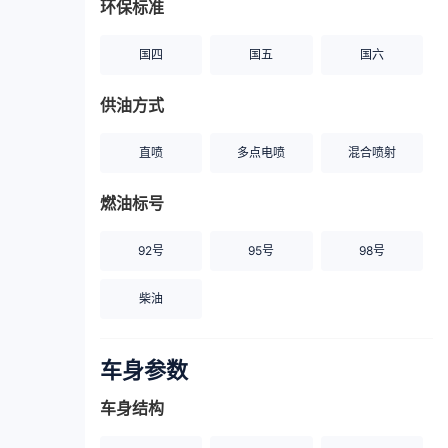
环保标准
国四
国五
国六
供油方式
直喷
多点电喷
混合喷射
燃油标号
92号
95号
98号
柴油
车身参数
车身结构