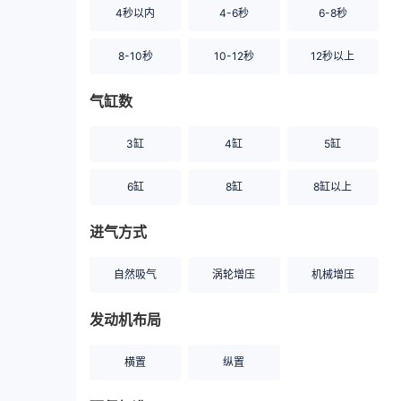
4秒以内
4-6秒
6-8秒
8-10秒
10-12秒
12秒以上
气缸数
3缸
4缸
5缸
6缸
8缸
8缸以上
进气方式
自然吸气
涡轮增压
机械增压
发动机布局
横置
纵置