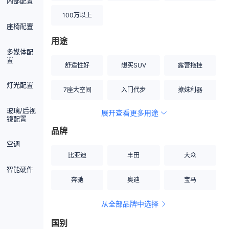
内部配置
100万以上
座椅配置
用途
多媒体配
置
舒适性好
想买SUV
露营拖挂
灯光配置
7座大空间
入门代步
撩妹利器
玻璃/后视
展开查看更多用途
创业伙伴
空间宽敞
硬派越野
镜配置
品牌
内饰做工上乘
适合女性
改装潜力股
空调
比亚迪
丰田
大众
节能先锋
居家旅行
小钢炮
智能硬件
奔驰
奥迪
宝马
安全性高
商务行政
走出校园
从全部品牌中选择
家用座驾
自吸大排量
国别