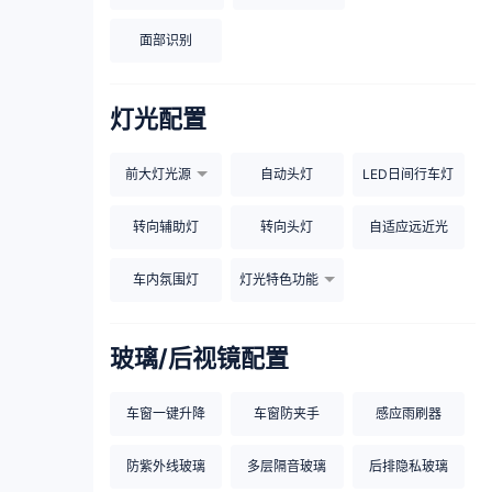
面部识别
灯光配置
前大灯光源
自动头灯
LED日间行车灯
转向辅助灯
转向头灯
自适应远近光
车内氛围灯
灯光特色功能
玻璃/后视镜配置
车窗一键升降
车窗防夹手
感应雨刷器
防紫外线玻璃
多层隔音玻璃
后排隐私玻璃