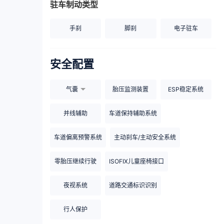
驻车制动类型
手刹
脚刹
电子驻车
安全配置
气囊
胎压监测装置
ESP稳定系统
并线辅助
车道保持辅助系统
车道偏离预警系统
主动刹车/主动安全系统
零胎压继续行驶
ISOFIX儿童座椅接口
夜视系统
道路交通标识识别
行人保护