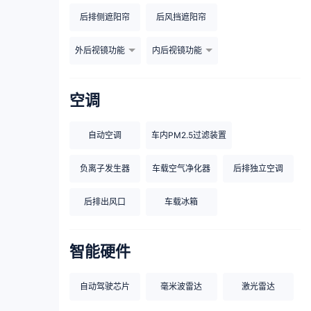
后排侧遮阳帘
后风挡遮阳帘
外后视镜功能
内后视镜功能
空调
自动空调
车内PM2.5过滤装置
负离子发生器
车载空气净化器
后排独立空调
后排出风口
车载冰箱
智能硬件
自动驾驶芯片
毫米波雷达
激光雷达