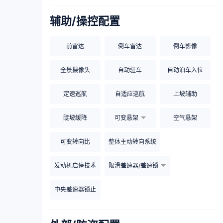
辅助/操控配置
前雷达
倒车雷达
倒车影像
全景摄像头
自动驻车
自动泊车入位
定速巡航
自适应巡航
上坡辅助
陡坡缓降
可变悬架
空气悬架
可变转向比
整体主动转向系统
发动机启停技术
限滑差速器/差速锁
中央差速器锁止