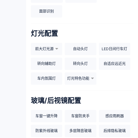
面部识别
灯光配置
前大灯光源
自动头灯
LED日间行车灯
转向辅助灯
转向头灯
自适应远近光
车内氛围灯
灯光特色功能
玻璃/后视镜配置
车窗一键升降
车窗防夹手
感应雨刷器
防紫外线玻璃
多层隔音玻璃
后排隐私玻璃