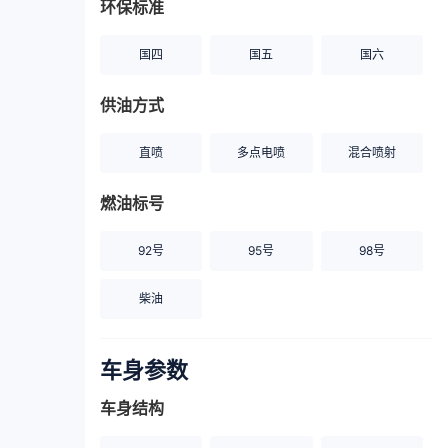
环保标准
国四
国五
国六
供油方式
直喷
多点电喷
混合喷射
燃油标号
92号
95号
98号
柴油
车身参数
车身结构