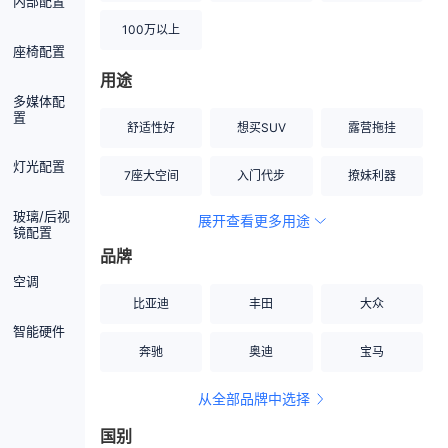
内部配置
100万以上
座椅配置
用途
多媒体配
置
舒适性好
想买SUV
露营拖挂
灯光配置
7座大空间
入门代步
撩妹利器
玻璃/后视
展开查看更多用途
创业伙伴
空间宽敞
硬派越野
镜配置
品牌
内饰做工上乘
适合女性
改装潜力股
空调
比亚迪
丰田
大众
节能先锋
居家旅行
小钢炮
智能硬件
奔驰
奥迪
宝马
安全性高
商务行政
走出校园
从全部品牌中选择
家用座驾
自吸大排量
国别