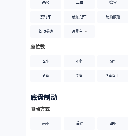
两厢
三厢
掀背
旅行车
硬顶跑车
硬顶敞篷
软顶敞篷
跨界车
座位数
2座
4座
5座
6座
7座
7座以上
底盘制动
驱动方式
前驱
后驱
四驱