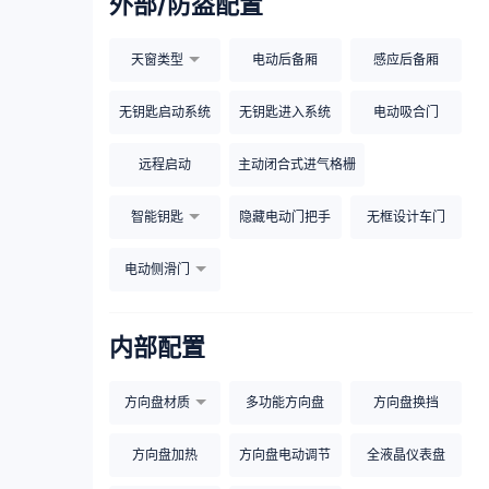
外部/防盗配置
天窗类型
电动后备厢
感应后备厢
无钥匙启动系统
无钥匙进入系统
电动吸合门
远程启动
主动闭合式进气格栅
智能钥匙
隐藏电动门把手
无框设计车门
电动侧滑门
内部配置
方向盘材质
多功能方向盘
方向盘换挡
方向盘加热
方向盘电动调节
全液晶仪表盘