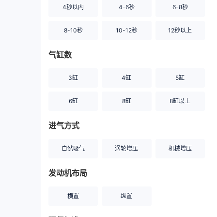
4秒以内
4-6秒
6-8秒
8-10秒
10-12秒
12秒以上
气缸数
3缸
4缸
5缸
6缸
8缸
8缸以上
进气方式
自然吸气
涡轮增压
机械增压
发动机布局
横置
纵置