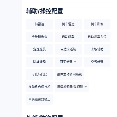
辅助/操控配置
前雷达
倒车雷达
倒车影像
全景摄像头
自动驻车
自动泊车入位
定速巡航
自适应巡航
上坡辅助
陡坡缓降
可变悬架
空气悬架
可变转向比
整体主动转向系统
发动机启停技术
限滑差速器/差速锁
中央差速器锁止