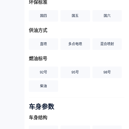
环保标准
国四
国五
国六
供油方式
直喷
多点电喷
混合喷射
燃油标号
92号
95号
98号
柴油
车身参数
车身结构