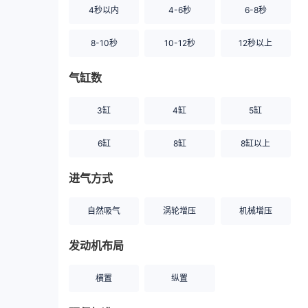
4秒以内
4-6秒
6-8秒
8-10秒
10-12秒
12秒以上
气缸数
3缸
4缸
5缸
6缸
8缸
8缸以上
进气方式
自然吸气
涡轮增压
机械增压
发动机布局
横置
纵置