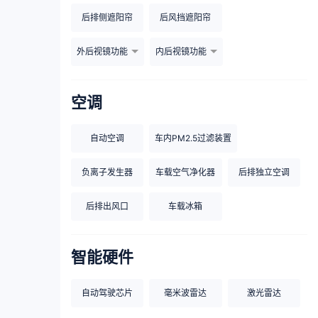
后排侧遮阳帘
后风挡遮阳帘
外后视镜功能
内后视镜功能
空调
自动空调
车内PM2.5过滤装置
负离子发生器
车载空气净化器
后排独立空调
后排出风口
车载冰箱
智能硬件
自动驾驶芯片
毫米波雷达
激光雷达