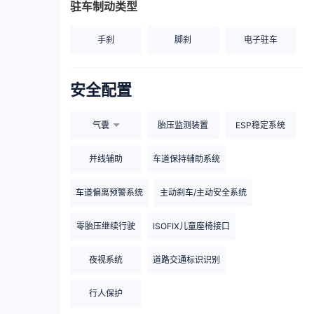
驻车制动类型
手刹
脚刹
电子驻车
安全配置
气囊
胎压监测装置
ESP稳定系统
并线辅助
车道保持辅助系统
车道偏离预警系统
主动刹车/主动安全系统
零胎压继续行驶
ISOFIX儿童座椅接口
夜视系统
道路交通标识识别
行人保护