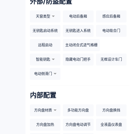
外部/防盗配置
天窗类型
电动后备厢
感应后备厢
无钥匙启动系统
无钥匙进入系统
电动吸合门
远程启动
主动闭合式进气格栅
智能钥匙
隐藏电动门把手
无框设计车门
电动侧滑门
内部配置
方向盘材质
多功能方向盘
方向盘换挡
方向盘加热
方向盘电动调节
全液晶仪表盘