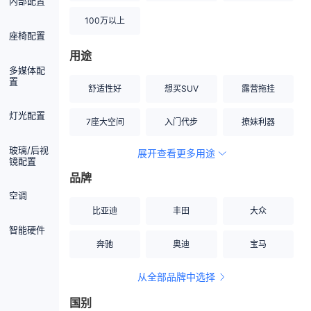
内部配置
100万以上
座椅配置
用途
多媒体配
置
舒适性好
想买SUV
露营拖挂
灯光配置
7座大空间
入门代步
撩妹利器
玻璃/后视
展开查看更多用途
创业伙伴
空间宽敞
硬派越野
镜配置
品牌
内饰做工上乘
适合女性
改装潜力股
空调
比亚迪
丰田
大众
节能先锋
居家旅行
小钢炮
智能硬件
奔驰
奥迪
宝马
安全性高
商务行政
走出校园
从全部品牌中选择
家用座驾
自吸大排量
国别