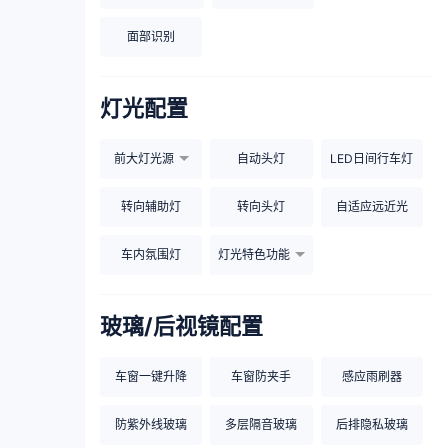
面部识别
灯光配置
前大灯光源
自动头灯
LED日间行车灯
转向辅助灯
转向头灯
自适应远近光
车内氛围灯
灯光特色功能
玻璃/后视镜配置
车窗一键升降
车窗防夹手
感应雨刷器
防紫外线玻璃
多层隔音玻璃
后排隐私玻璃