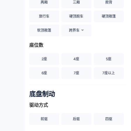
两厢
三厢
掀背
旅行车
硬顶跑车
硬顶敞篷
软顶敞篷
跨界车
座位数
2座
4座
5座
6座
7座
7座以上
底盘制动
驱动方式
前驱
后驱
四驱