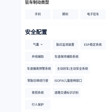
驻车制动类型
手刹
脚刹
电子驻车
安全配置
气囊
胎压监测装置
ESP稳定系统
并线辅助
车道保持辅助系统
车道偏离预警系统
主动刹车/主动安全系统
零胎压继续行驶
ISOFIX儿童座椅接口
夜视系统
道路交通标识识别
行人保护