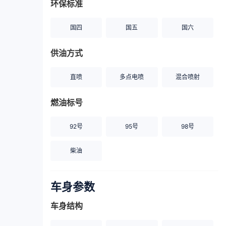
环保标准
国四
国五
国六
供油方式
直喷
多点电喷
混合喷射
燃油标号
92号
95号
98号
柴油
车身参数
车身结构