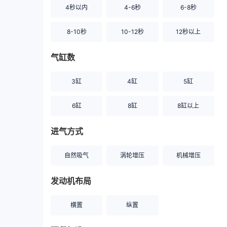
4秒以内
4-6秒
6-8秒
8-10秒
10-12秒
12秒以上
气缸数
3缸
4缸
5缸
6缸
8缸
8缸以上
进气方式
自然吸气
涡轮增压
机械增压
发动机布局
横置
纵置