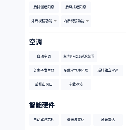
后排侧遮阳帘
后风挡遮阳帘
外后视镜功能
内后视镜功能
空调
自动空调
车内PM2.5过滤装置
负离子发生器
车载空气净化器
后排独立空调
后排出风口
车载冰箱
智能硬件
自动驾驶芯片
毫米波雷达
激光雷达