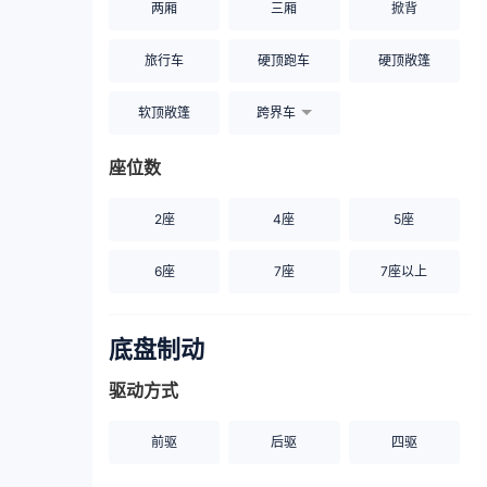
两厢
三厢
掀背
旅行车
硬顶跑车
硬顶敞篷
软顶敞篷
跨界车
座位数
2座
4座
5座
6座
7座
7座以上
底盘制动
驱动方式
前驱
后驱
四驱