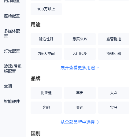
内部配置
100万以上
座椅配置
用途
多媒体配
置
舒适性好
想买SUV
露营拖挂
灯光配置
7座大空间
入门代步
撩妹利器
玻璃/后视
展开查看更多用途
创业伙伴
空间宽敞
硬派越野
镜配置
品牌
内饰做工上乘
适合女性
改装潜力股
空调
比亚迪
丰田
大众
节能先锋
居家旅行
小钢炮
智能硬件
奔驰
奥迪
宝马
安全性高
商务行政
走出校园
从全部品牌中选择
家用座驾
自吸大排量
国别