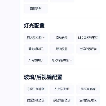
面部识别
灯光配置
前大灯光源
自动头灯
LED日间行车灯
转向辅助灯
转向头灯
自适应远近光
车内氛围灯
灯光特色功能
玻璃/后视镜配置
车窗一键升降
车窗防夹手
感应雨刷器
防紫外线玻璃
多层隔音玻璃
后排隐私玻璃