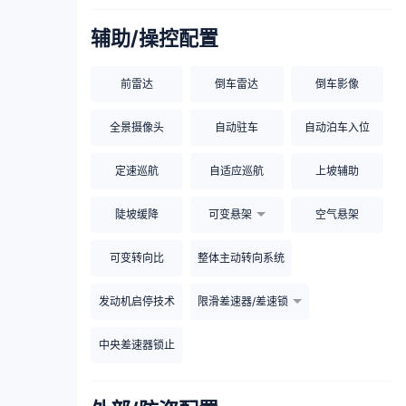
辅助/操控配置
前雷达
倒车雷达
倒车影像
全景摄像头
自动驻车
自动泊车入位
定速巡航
自适应巡航
上坡辅助
陡坡缓降
可变悬架
空气悬架
可变转向比
整体主动转向系统
发动机启停技术
限滑差速器/差速锁
中央差速器锁止