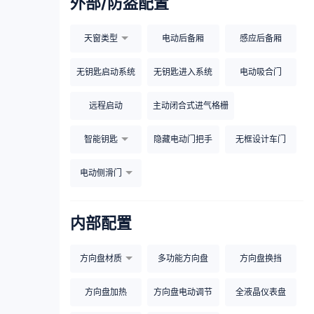
外部/防盗配置
天窗类型
电动后备厢
感应后备厢
无钥匙启动系统
无钥匙进入系统
电动吸合门
远程启动
主动闭合式进气格栅
智能钥匙
隐藏电动门把手
无框设计车门
电动侧滑门
内部配置
方向盘材质
多功能方向盘
方向盘换挡
方向盘加热
方向盘电动调节
全液晶仪表盘