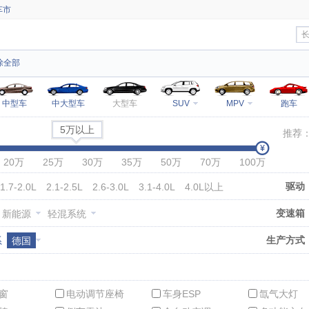
车市
除全部
中型车
中大型车
大型车
SUV
MPV
跑车
5万以上
推荐
20万
25万
30万
35万
50万
70万
100万
驱动
1.7-2.0L
2.1-2.5L
2.6-3.0L
3.1-4.0L
4.0L以上
变速箱
新能源
轻混系统
生产方式
系
德国
窗
电动调节座椅
车身ESP
氙气大灯