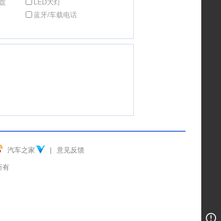
盘
LED大灯
蓝牙/车载电话
汽车之家
|
意见反馈
权所有