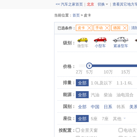
<< 汽车之家首页
|
北京
切换
|
查看其它地方
当前位置：
首页
> 皮卡
皮卡
手动
德国
|
清
已选条件：
级别：
微型车
小型车
紧凑型车
价格：
2万
5万
10万
15万
排量：
全部
1.0L及以下
1.1-1.6L
能源：
全部
汽油
柴油
油电混合
国别：
全部
中国
日系
韩系
美
座位：
全部
5座
7座
其他
按配置：
全景天窗
电动天