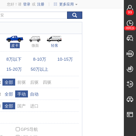
您好！请
登录
或
注册
更多应用
99
待同步
皮卡
微面
轻客
：
8万以下
8-10万
10-15万
15-20万
50万以上
：
全部
前驱
后驱
四驱
：
全部
手动
自动
：
全部
国产
进口
GPS导航