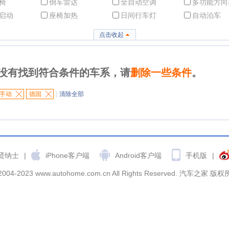
椅
倒车雷达
全自动空调
多功能方向
启动
座椅加热
日间行车灯
自动泊车
点击收起
没有找到符合条件的车系，请
删除一些条件
。
手动
德国
|
清除全部
贤纳士
|
iPhone客户端
Android客户端
手机版
|
2004-2023 www.autohome.com.cn All Rights Reserved. 汽车之家 版