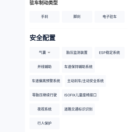
驻车制动类型
手刹
脚刹
电子驻车
安全配置
气囊
胎压监测装置
ESP稳定系统
并线辅助
车道保持辅助系统
车道偏离预警系统
主动刹车/主动安全系统
零胎压继续行驶
ISOFIX儿童座椅接口
夜视系统
道路交通标识识别
行人保护