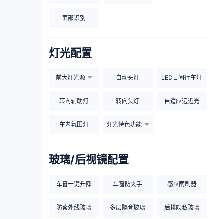
面部识别
灯光配置
前大灯光源
自动头灯
LED日间行车灯
转向辅助灯
转向头灯
自适应远近光
车内氛围灯
灯光特色功能
玻璃/后视镜配置
车窗一键升降
车窗防夹手
感应雨刷器
防紫外线玻璃
多层隔音玻璃
后排隐私玻璃