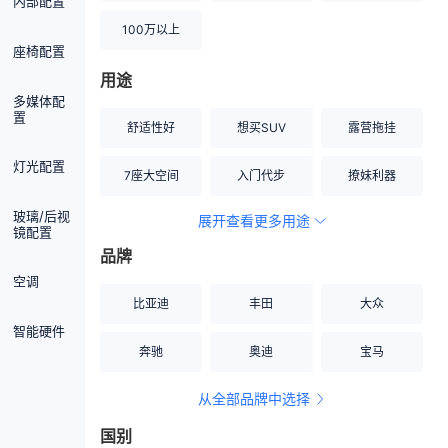
内部配置
100万以上
座椅配置
用途
多媒体配
置
舒适性好
想买SUV
露营拖挂
灯光配置
7座大空间
入门代步
撩妹利器
玻璃/后视
展开查看更多用途
创业伙伴
空间宽敞
硬派越野
镜配置
品牌
内饰做工上乘
适合女性
改装潜力股
空调
比亚迪
丰田
大众
节能先锋
居家旅行
小钢炮
智能硬件
奔驰
奥迪
宝马
安全性高
商务行政
走出校园
从全部品牌中选择
家用座驾
自吸大排量
国别