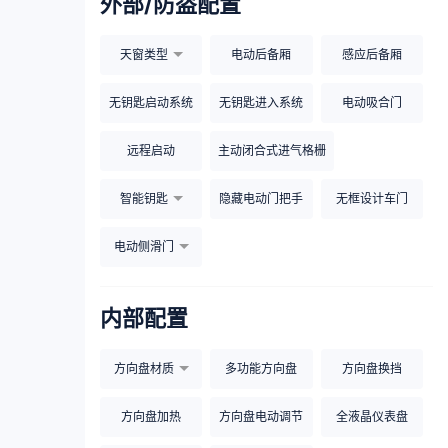
外部/防盗配置
天窗类型
电动后备厢
感应后备厢
无钥匙启动系统
无钥匙进入系统
电动吸合门
远程启动
主动闭合式进气格栅
智能钥匙
隐藏电动门把手
无框设计车门
电动侧滑门
内部配置
方向盘材质
多功能方向盘
方向盘换挡
方向盘加热
方向盘电动调节
全液晶仪表盘