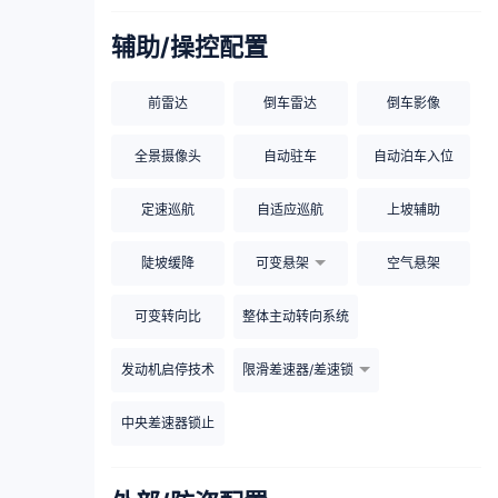
辅助/操控配置
前雷达
倒车雷达
倒车影像
全景摄像头
自动驻车
自动泊车入位
定速巡航
自适应巡航
上坡辅助
陡坡缓降
可变悬架
空气悬架
可变转向比
整体主动转向系统
发动机启停技术
限滑差速器/差速锁
中央差速器锁止