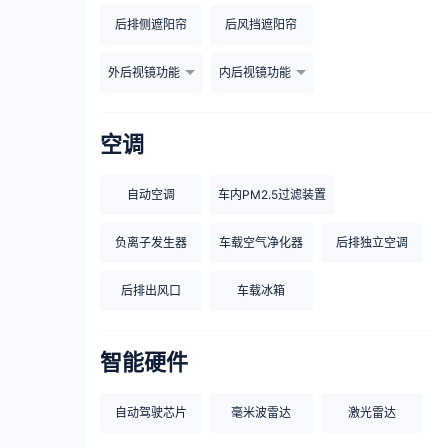
后排侧遮阳帘
后风挡遮阳帘
外后视镜功能
内后视镜功能
空调
自动空调
车内PM2.5过滤装置
负离子发生器
车载空气净化器
后排独立空调
后排出风口
车载冰箱
智能硬件
自动驾驶芯片
毫米波雷达
激光雷达