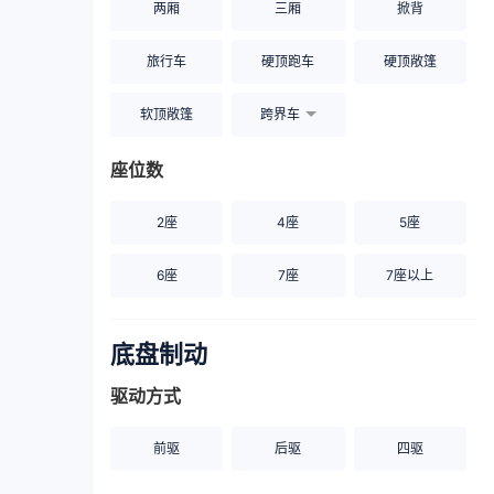
两厢
三厢
掀背
旅行车
硬顶跑车
硬顶敞篷
软顶敞篷
跨界车
座位数
2座
4座
5座
6座
7座
7座以上
底盘制动
驱动方式
前驱
后驱
四驱