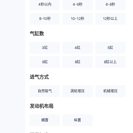
4秒以内
4-6秒
6-8秒
8-10秒
10-12秒
12秒以上
气缸数
3缸
4缸
5缸
6缸
8缸
8缸以上
进气方式
自然吸气
涡轮增压
机械增压
发动机布局
横置
纵置