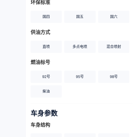
环保标准
国四
国五
国六
供油方式
直喷
多点电喷
混合喷射
燃油标号
92号
95号
98号
柴油
车身参数
车身结构