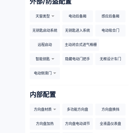
外部/防盗配置
天窗类型
电动后备厢
感应后备厢
无钥匙启动系统
无钥匙进入系统
电动吸合门
远程启动
主动闭合式进气格栅
智能钥匙
隐藏电动门把手
无框设计车门
电动侧滑门
内部配置
方向盘材质
多功能方向盘
方向盘换挡
方向盘加热
方向盘电动调节
全液晶仪表盘