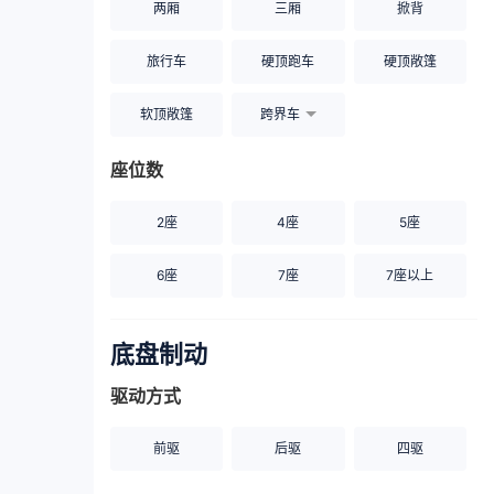
两厢
三厢
掀背
旅行车
硬顶跑车
硬顶敞篷
软顶敞篷
跨界车
座位数
2座
4座
5座
6座
7座
7座以上
底盘制动
驱动方式
前驱
后驱
四驱