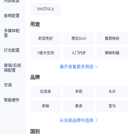
内部配置
100万以上
座椅配置
用途
多媒体配
置
舒适性好
想买SUV
露营拖挂
灯光配置
7座大空间
入门代步
撩妹利器
玻璃/后视
展开查看更多用途
创业伙伴
空间宽敞
硬派越野
镜配置
品牌
内饰做工上乘
适合女性
改装潜力股
空调
比亚迪
丰田
大众
节能先锋
居家旅行
小钢炮
智能硬件
奔驰
奥迪
宝马
安全性高
商务行政
走出校园
从全部品牌中选择
家用座驾
自吸大排量
国别