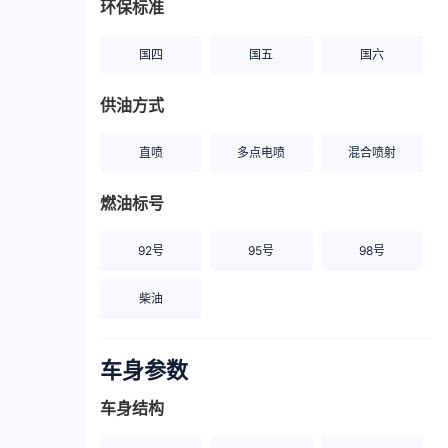
环保标准
国四
国五
国六
供油方式
直喷
多点电喷
混合喷射
燃油标号
92号
95号
98号
柴油
车身参数
车身结构