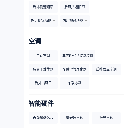
后排侧遮阳帘
后风挡遮阳帘
外后视镜功能
内后视镜功能
空调
自动空调
车内PM2.5过滤装置
负离子发生器
车载空气净化器
后排独立空调
后排出风口
车载冰箱
智能硬件
自动驾驶芯片
毫米波雷达
激光雷达