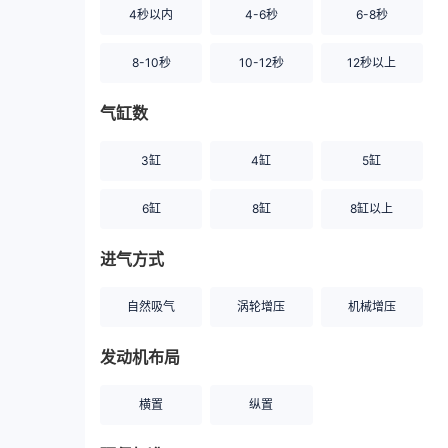
4秒以内
4-6秒
6-8秒
8-10秒
10-12秒
12秒以上
气缸数
3缸
4缸
5缸
6缸
8缸
8缸以上
进气方式
自然吸气
涡轮增压
机械增压
发动机布局
横置
纵置