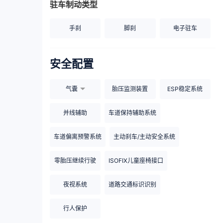
驻车制动类型
手刹
脚刹
电子驻车
安全配置
气囊
胎压监测装置
ESP稳定系统
并线辅助
车道保持辅助系统
车道偏离预警系统
主动刹车/主动安全系统
零胎压继续行驶
ISOFIX儿童座椅接口
夜视系统
道路交通标识识别
行人保护