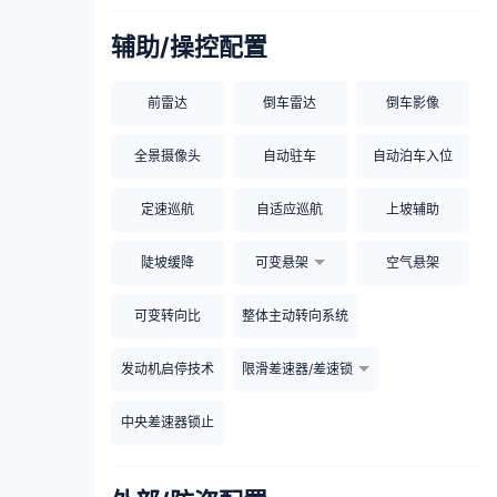
辅助/操控配置
前雷达
倒车雷达
倒车影像
全景摄像头
自动驻车
自动泊车入位
定速巡航
自适应巡航
上坡辅助
陡坡缓降
可变悬架
空气悬架
可变转向比
整体主动转向系统
发动机启停技术
限滑差速器/差速锁
中央差速器锁止