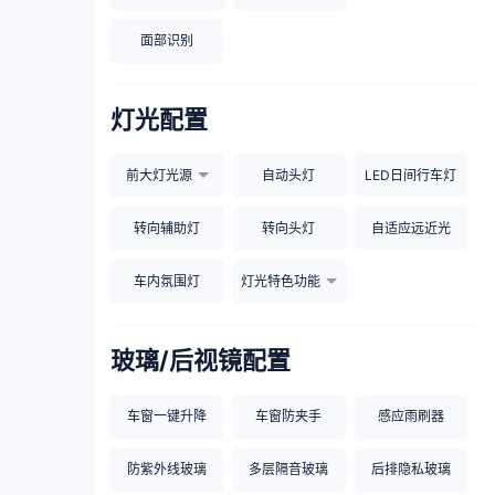
面部识别
灯光配置
前大灯光源
自动头灯
LED日间行车灯
转向辅助灯
转向头灯
自适应远近光
车内氛围灯
灯光特色功能
玻璃/后视镜配置
车窗一键升降
车窗防夹手
感应雨刷器
防紫外线玻璃
多层隔音玻璃
后排隐私玻璃