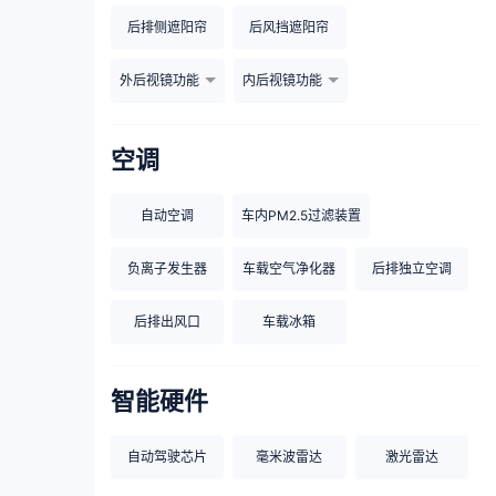
后排侧遮阳帘
后风挡遮阳帘
外后视镜功能
内后视镜功能
空调
自动空调
车内PM2.5过滤装置
负离子发生器
车载空气净化器
后排独立空调
后排出风口
车载冰箱
智能硬件
自动驾驶芯片
毫米波雷达
激光雷达