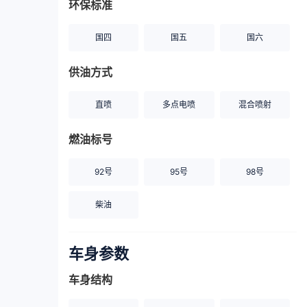
环保标准
国四
国五
国六
供油方式
直喷
多点电喷
混合喷射
燃油标号
92号
95号
98号
柴油
车身参数
车身结构