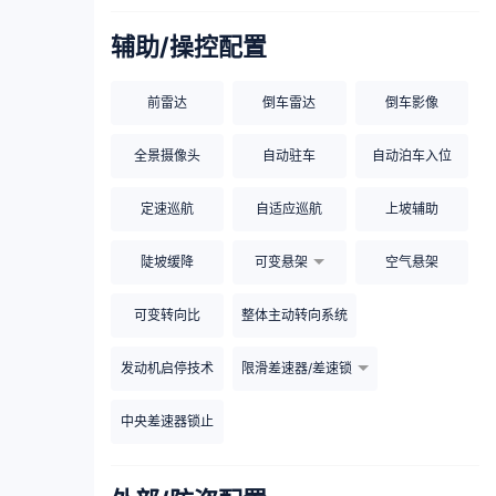
辅助/操控配置
前雷达
倒车雷达
倒车影像
全景摄像头
自动驻车
自动泊车入位
定速巡航
自适应巡航
上坡辅助
陡坡缓降
可变悬架
空气悬架
可变转向比
整体主动转向系统
发动机启停技术
限滑差速器/差速锁
中央差速器锁止