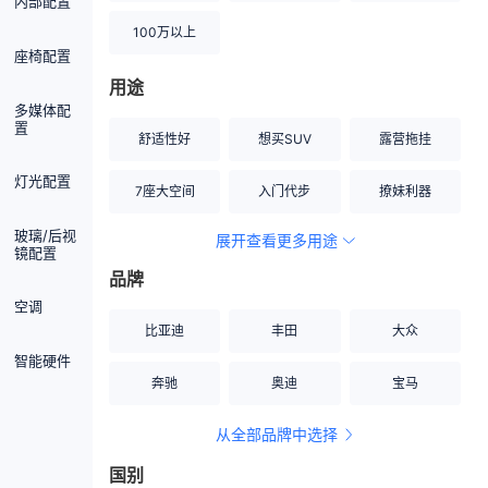
内部配置
100万以上
座椅配置
用途
多媒体配
置
舒适性好
想买SUV
露营拖挂
灯光配置
7座大空间
入门代步
撩妹利器
玻璃/后视
展开查看更多用途
创业伙伴
空间宽敞
硬派越野
镜配置
品牌
内饰做工上乘
适合女性
改装潜力股
空调
比亚迪
丰田
大众
节能先锋
居家旅行
小钢炮
智能硬件
奔驰
奥迪
宝马
安全性高
商务行政
走出校园
从全部品牌中选择
家用座驾
自吸大排量
国别