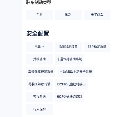
驻车制动类型
手刹
脚刹
电子驻车
安全配置
气囊
胎压监测装置
ESP稳定系统
并线辅助
车道保持辅助系统
车道偏离预警系统
主动刹车/主动安全系统
零胎压继续行驶
ISOFIX儿童座椅接口
夜视系统
道路交通标识识别
行人保护