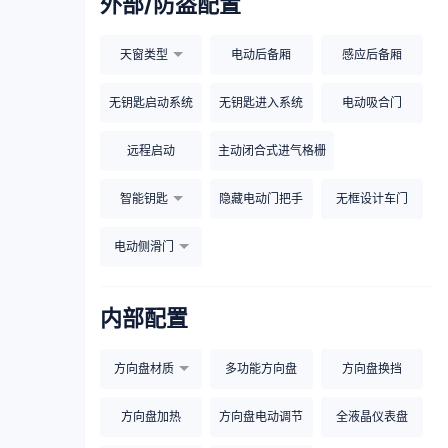
外部/防盗配置
天窗类型
电动后备厢
感应后备厢
无钥匙启动系统
无钥匙进入系统
电动吸合门
远程启动
主动闭合式进气格栅
智能钥匙
隐藏电动门把手
无框设计车门
电动侧滑门
内部配置
方向盘材质
多功能方向盘
方向盘换挡
方向盘加热
方向盘电动调节
全液晶仪表盘