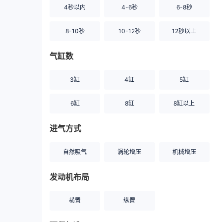
4秒以内
4-6秒
6-8秒
8-10秒
10-12秒
12秒以上
气缸数
3缸
4缸
5缸
6缸
8缸
8缸以上
进气方式
自然吸气
涡轮增压
机械增压
发动机布局
横置
纵置