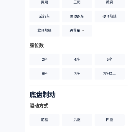
两厢
三厢
掀背
旅行车
硬顶跑车
硬顶敞篷
软顶敞篷
跨界车
座位数
2座
4座
5座
6座
7座
7座以上
底盘制动
驱动方式
前驱
后驱
四驱