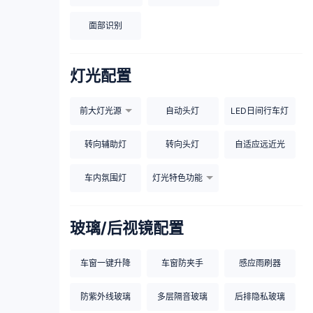
面部识别
灯光配置
前大灯光源
自动头灯
LED日间行车灯
转向辅助灯
转向头灯
自适应远近光
车内氛围灯
灯光特色功能
玻璃/后视镜配置
车窗一键升降
车窗防夹手
感应雨刷器
防紫外线玻璃
多层隔音玻璃
后排隐私玻璃