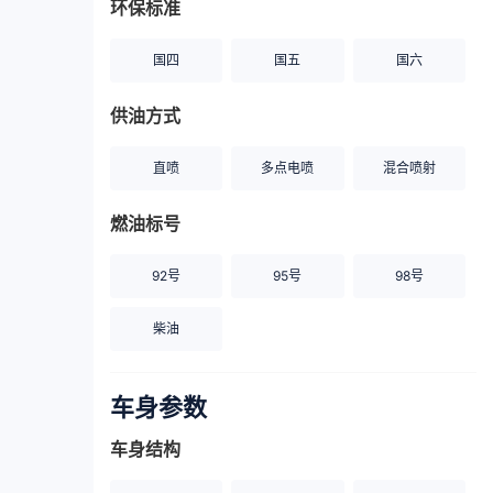
环保标准
国四
国五
国六
供油方式
直喷
多点电喷
混合喷射
燃油标号
92号
95号
98号
柴油
车身参数
车身结构