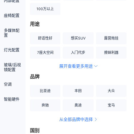
内部配置
100万以上
座椅配置
用途
多媒体配
置
舒适性好
想买SUV
露营拖挂
灯光配置
7座大空间
入门代步
撩妹利器
玻璃/后视
展开查看更多用途
创业伙伴
空间宽敞
硬派越野
镜配置
品牌
内饰做工上乘
适合女性
改装潜力股
空调
比亚迪
丰田
大众
节能先锋
居家旅行
小钢炮
智能硬件
奔驰
奥迪
宝马
安全性高
商务行政
走出校园
从全部品牌中选择
家用座驾
自吸大排量
国别