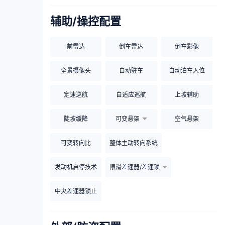
辅助/操控配置
前雷达
倒车雷达
倒车影像
全景摄像头
自动驻车
自动泊车入位
定速巡航
自适应巡航
上坡辅助
陡坡缓降
可变悬架
空气悬架
可变转向比
整体主动转向系统
发动机启停技术
限滑差速器/差速锁
中央差速器锁止