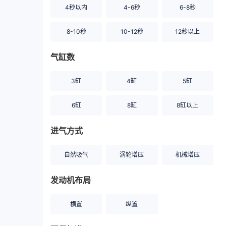
4秒以内
4-6秒
6-8秒
8-10秒
10-12秒
12秒以上
气缸数
3缸
4缸
5缸
6缸
8缸
8缸以上
进气方式
自然吸气
涡轮增压
机械增压
发动机布局
横置
纵置