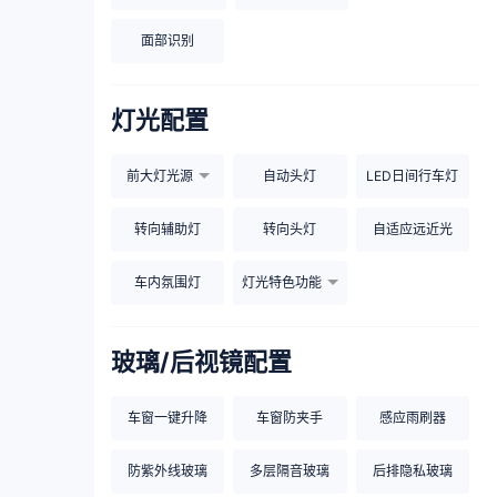
面部识别
灯光配置
前大灯光源
自动头灯
LED日间行车灯
转向辅助灯
转向头灯
自适应远近光
车内氛围灯
灯光特色功能
玻璃/后视镜配置
车窗一键升降
车窗防夹手
感应雨刷器
防紫外线玻璃
多层隔音玻璃
后排隐私玻璃