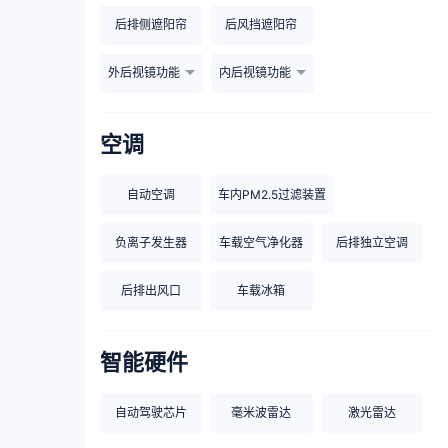
后排侧遮阳帘
后风挡遮阳帘
外后视镜功能
内后视镜功能
空调
自动空调
车内PM2.5过滤装置
负离子发生器
车载空气净化器
后排独立空调
后排出风口
车载冰箱
智能硬件
自动驾驶芯片
毫米波雷达
激光雷达