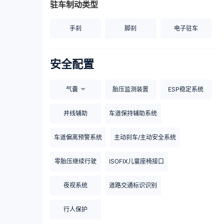
驻车制动类型
手刹
脚刹
电子驻车
安全配置
气囊
胎压监测装置
ESP稳定系统
并线辅助
车道保持辅助系统
车道偏离预警系统
主动刹车/主动安全系统
零胎压继续行驶
ISOFIX儿童座椅接口
夜视系统
道路交通标识识别
行人保护