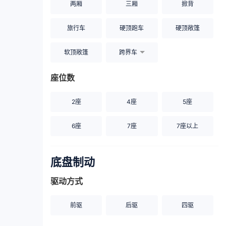
两厢
三厢
掀背
旅行车
硬顶跑车
硬顶敞篷
软顶敞篷
跨界车
座位数
2座
4座
5座
6座
7座
7座以上
底盘制动
驱动方式
前驱
后驱
四驱