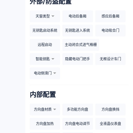
外部/防盗配置
天窗类型
电动后备厢
感应后备厢
无钥匙启动系统
无钥匙进入系统
电动吸合门
远程启动
主动闭合式进气格栅
智能钥匙
隐藏电动门把手
无框设计车门
电动侧滑门
内部配置
方向盘材质
多功能方向盘
方向盘换挡
方向盘加热
方向盘电动调节
全液晶仪表盘