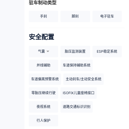
驻车制动类型
手刹
脚刹
电子驻车
安全配置
气囊
胎压监测装置
ESP稳定系统
并线辅助
车道保持辅助系统
车道偏离预警系统
主动刹车/主动安全系统
零胎压继续行驶
ISOFIX儿童座椅接口
夜视系统
道路交通标识识别
行人保护