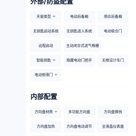
外部/防盗配置
天窗类型
电动后备厢
感应后备厢
无钥匙启动系统
无钥匙进入系统
电动吸合门
远程启动
主动闭合式进气格栅
智能钥匙
隐藏电动门把手
无框设计车门
电动侧滑门
内部配置
方向盘材质
多功能方向盘
方向盘换挡
方向盘加热
方向盘电动调节
全液晶仪表盘