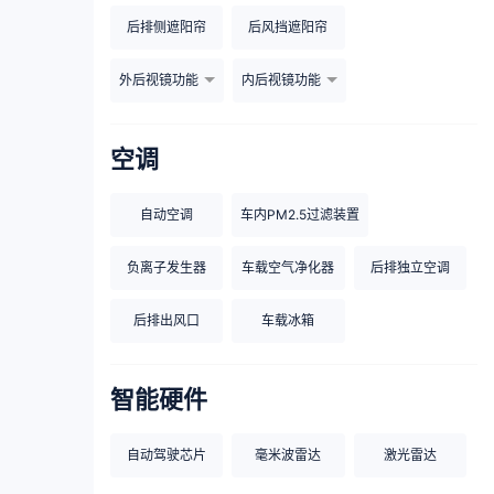
后排侧遮阳帘
后风挡遮阳帘
外后视镜功能
内后视镜功能
空调
自动空调
车内PM2.5过滤装置
负离子发生器
车载空气净化器
后排独立空调
后排出风口
车载冰箱
智能硬件
自动驾驶芯片
毫米波雷达
激光雷达