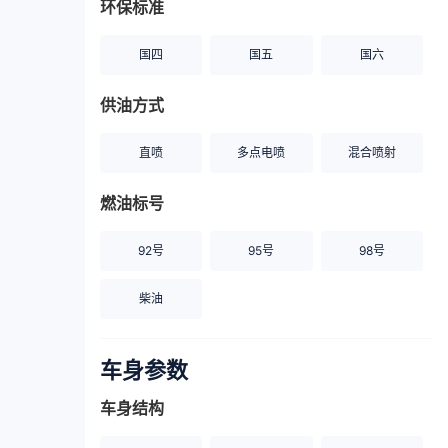
环保标准
国四
国五
国六
供油方式
直喷
多点电喷
混合喷射
燃油标号
92号
95号
98号
柴油
车身参数
车身结构