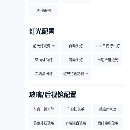
面部识别
灯光配置
前大灯光源
自动头灯
LED日间行车灯
转向辅助灯
转向头灯
自适应远近光
车内氛围灯
灯光特色功能
玻璃/后视镜配置
车窗一键升降
车窗防夹手
感应雨刷器
防紫外线玻璃
多层隔音玻璃
后排隐私玻璃