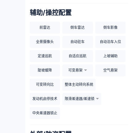
辅助/操控配置
前雷达
倒车雷达
倒车影像
全景摄像头
自动驻车
自动泊车入位
定速巡航
自适应巡航
上坡辅助
陡坡缓降
可变悬架
空气悬架
可变转向比
整体主动转向系统
发动机启停技术
限滑差速器/差速锁
中央差速器锁止