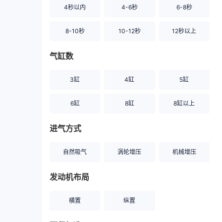
4秒以内
4-6秒
6-8秒
8-10秒
10-12秒
12秒以上
气缸数
3缸
4缸
5缸
6缸
8缸
8缸以上
进气方式
自然吸气
涡轮增压
机械增压
发动机布局
横置
纵置