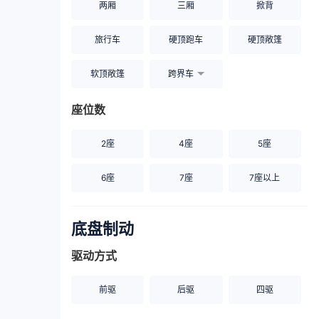
两厢
三厢
掀背
旅行车
硬顶跑车
硬顶敞篷
软顶敞篷
跨界车
座位数
2座
4座
5座
6座
7座
7座以上
底盘制动
驱动方式
前驱
后驱
四驱