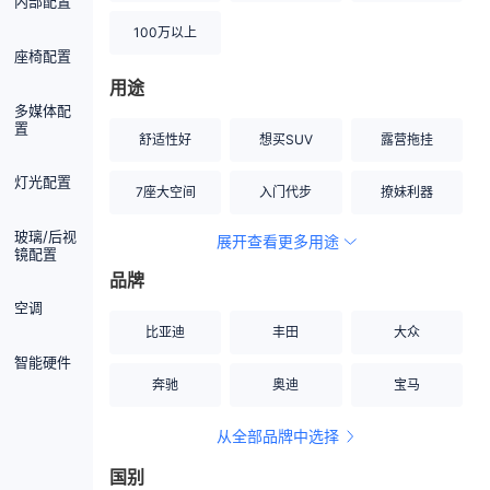
内部配置
100万以上
座椅配置
用途
多媒体配
置
舒适性好
想买SUV
露营拖挂
灯光配置
7座大空间
入门代步
撩妹利器
玻璃/后视
展开查看更多用途
创业伙伴
空间宽敞
硬派越野
镜配置
品牌
内饰做工上乘
适合女性
改装潜力股
空调
比亚迪
丰田
大众
节能先锋
居家旅行
小钢炮
智能硬件
奔驰
奥迪
宝马
安全性高
商务行政
走出校园
从全部品牌中选择
家用座驾
自吸大排量
国别