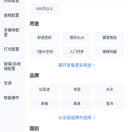
内部配置
100万以上
座椅配置
用途
多媒体配
置
舒适性好
想买SUV
露营拖挂
灯光配置
7座大空间
入门代步
撩妹利器
玻璃/后视
展开查看更多用途
创业伙伴
空间宽敞
硬派越野
镜配置
品牌
内饰做工上乘
适合女性
改装潜力股
空调
比亚迪
丰田
大众
节能先锋
居家旅行
小钢炮
智能硬件
奔驰
奥迪
宝马
安全性高
商务行政
走出校园
从全部品牌中选择
家用座驾
自吸大排量
国别