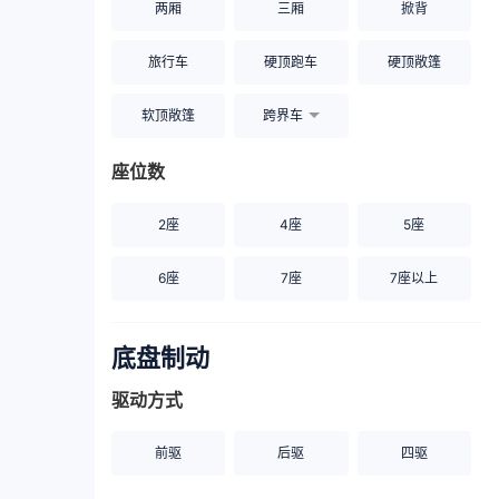
两厢
三厢
掀背
旅行车
硬顶跑车
硬顶敞篷
软顶敞篷
跨界车
座位数
2座
4座
5座
6座
7座
7座以上
底盘制动
驱动方式
前驱
后驱
四驱