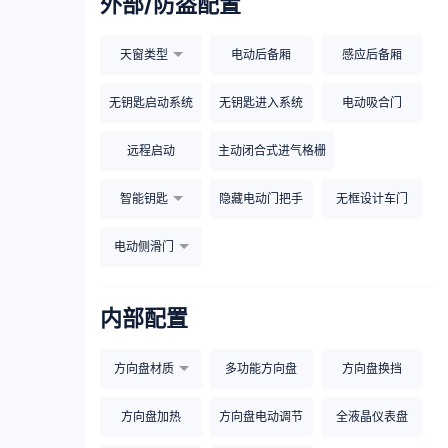
外部/防盗配置
天窗类型
电动后备厢
感应后备厢
无钥匙启动系统
无钥匙进入系统
电动吸合门
远程启动
主动闭合式进气格栅
智能钥匙
隐藏电动门把手
无框设计车门
电动侧滑门
内部配置
方向盘材质
多功能方向盘
方向盘换挡
方向盘加热
方向盘电动调节
全液晶仪表盘