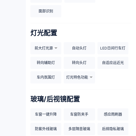
面部识别
灯光配置
前大灯光源
自动头灯
LED日间行车灯
转向辅助灯
转向头灯
自适应远近光
车内氛围灯
灯光特色功能
玻璃/后视镜配置
车窗一键升降
车窗防夹手
感应雨刷器
防紫外线玻璃
多层隔音玻璃
后排隐私玻璃