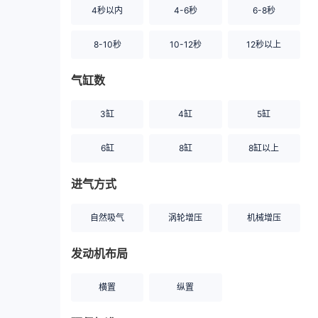
4秒以内
4-6秒
6-8秒
8-10秒
10-12秒
12秒以上
气缸数
3缸
4缸
5缸
6缸
8缸
8缸以上
进气方式
自然吸气
涡轮增压
机械增压
发动机布局
横置
纵置