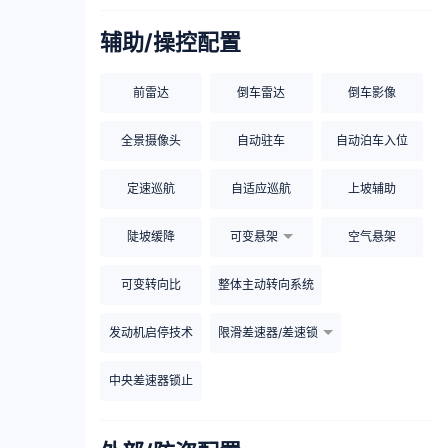
辅助/操控配置
前雷达
倒车雷达
倒车影像
全景摄像头
自动驻车
自动泊车入位
定速巡航
自适应巡航
上坡辅助
陡坡缓降
可变悬架
空气悬架
可变转向比
整体主动转向系统
发动机启停技术
限滑差速器/差速锁
中央差速器锁止