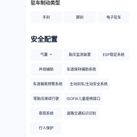
驻车制动类型
手刹
脚刹
电子驻车
安全配置
气囊
胎压监测装置
ESP稳定系统
并线辅助
车道保持辅助系统
车道偏离预警系统
主动刹车/主动安全系统
零胎压继续行驶
ISOFIX儿童座椅接口
夜视系统
道路交通标识识别
行人保护