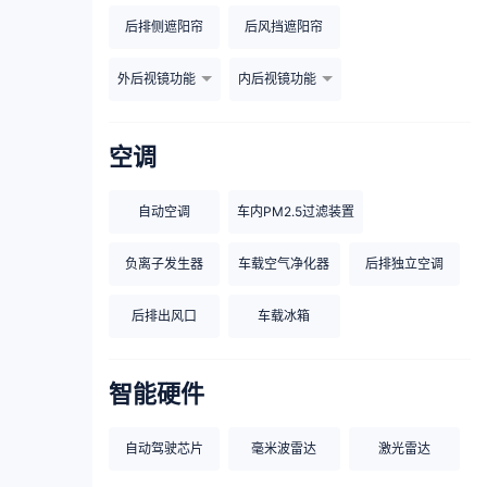
后排侧遮阳帘
后风挡遮阳帘
外后视镜功能
内后视镜功能
空调
自动空调
车内PM2.5过滤装置
负离子发生器
车载空气净化器
后排独立空调
后排出风口
车载冰箱
智能硬件
自动驾驶芯片
毫米波雷达
激光雷达