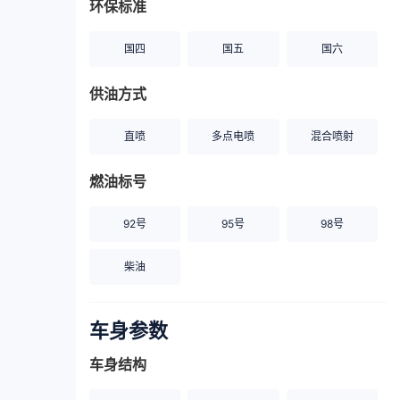
环保标准
国四
国五
国六
供油方式
直喷
多点电喷
混合喷射
燃油标号
92号
95号
98号
柴油
车身参数
车身结构