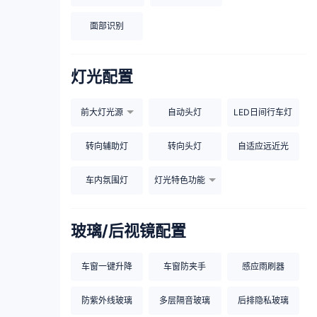
面部识别
灯光配置
前大灯光源
自动头灯
LED日间行车灯
转向辅助灯
转向头灯
自适应远近光
车内氛围灯
灯光特色功能
玻璃/后视镜配置
车窗一键升降
车窗防夹手
感应雨刷器
防紫外线玻璃
多层隔音玻璃
后排隐私玻璃