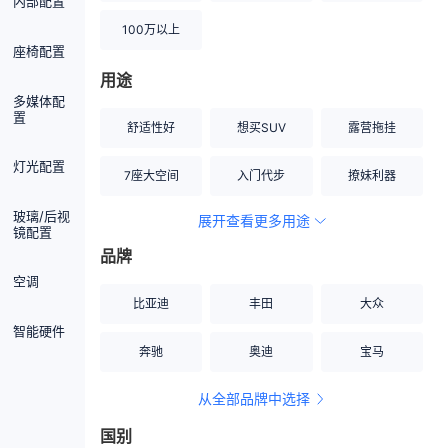
内部配置
100万以上
座椅配置
用途
多媒体配
置
舒适性好
想买SUV
露营拖挂
灯光配置
7座大空间
入门代步
撩妹利器
玻璃/后视
展开查看更多用途
创业伙伴
空间宽敞
硬派越野
镜配置
品牌
内饰做工上乘
适合女性
改装潜力股
空调
比亚迪
丰田
大众
节能先锋
居家旅行
小钢炮
智能硬件
奔驰
奥迪
宝马
安全性高
商务行政
走出校园
从全部品牌中选择
家用座驾
自吸大排量
国别