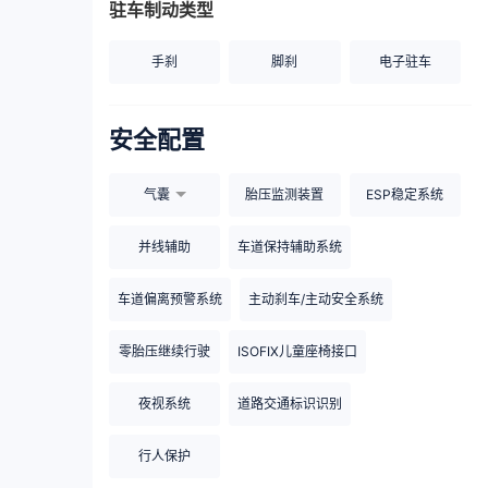
驻车制动类型
手刹
脚刹
电子驻车
安全配置
气囊
胎压监测装置
ESP稳定系统
并线辅助
车道保持辅助系统
车道偏离预警系统
主动刹车/主动安全系统
零胎压继续行驶
ISOFIX儿童座椅接口
夜视系统
道路交通标识识别
行人保护