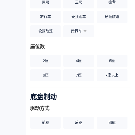
两厢
三厢
掀背
旅行车
硬顶跑车
硬顶敞篷
软顶敞篷
跨界车
座位数
2座
4座
5座
6座
7座
7座以上
底盘制动
驱动方式
前驱
后驱
四驱