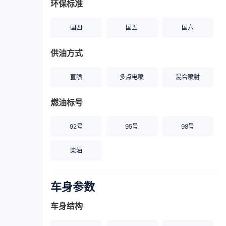
环保标准
国四
国五
国六
供油方式
直喷
多点电喷
混合喷射
燃油标号
92号
95号
98号
柴油
车身参数
车身结构