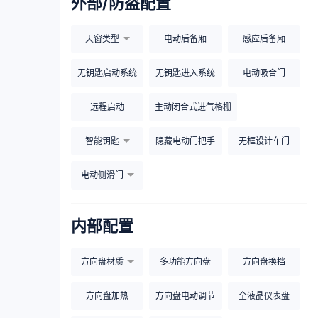
外部/防盗配置
天窗类型
电动后备厢
感应后备厢
无钥匙启动系统
无钥匙进入系统
电动吸合门
远程启动
主动闭合式进气格栅
智能钥匙
隐藏电动门把手
无框设计车门
电动侧滑门
内部配置
方向盘材质
多功能方向盘
方向盘换挡
方向盘加热
方向盘电动调节
全液晶仪表盘