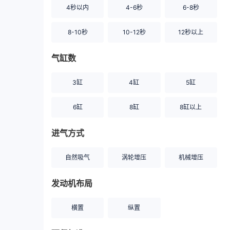
4秒以内
4-6秒
6-8秒
8-10秒
10-12秒
12秒以上
气缸数
3缸
4缸
5缸
6缸
8缸
8缸以上
进气方式
自然吸气
涡轮增压
机械增压
发动机布局
横置
纵置