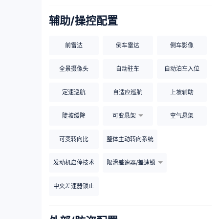
辅助/操控配置
前雷达
倒车雷达
倒车影像
全景摄像头
自动驻车
自动泊车入位
定速巡航
自适应巡航
上坡辅助
陡坡缓降
可变悬架
空气悬架
可变转向比
整体主动转向系统
发动机启停技术
限滑差速器/差速锁
中央差速器锁止