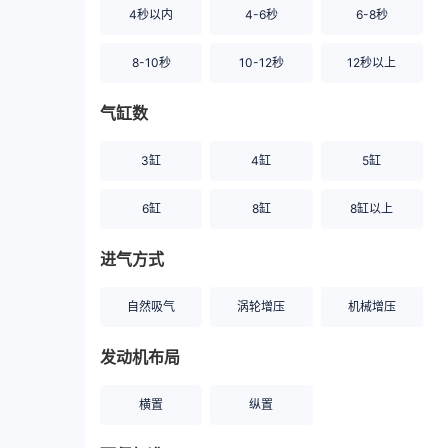
4秒以内
4-6秒
6-8秒
8-10秒
10-12秒
12秒以上
气缸数
3缸
4缸
5缸
6缸
8缸
8缸以上
进气方式
自然吸气
涡轮增压
机械增压
发动机布局
横置
纵置