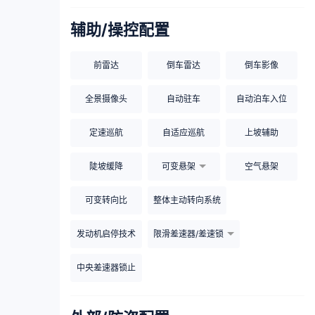
辅助/操控配置
前雷达
倒车雷达
倒车影像
全景摄像头
自动驻车
自动泊车入位
定速巡航
自适应巡航
上坡辅助
陡坡缓降
可变悬架
空气悬架
可变转向比
整体主动转向系统
发动机启停技术
限滑差速器/差速锁
中央差速器锁止