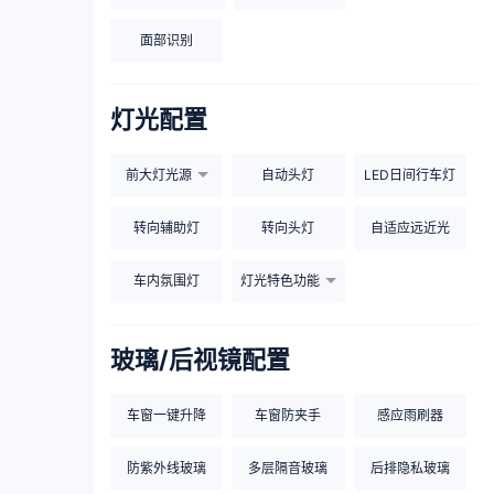
面部识别
灯光配置
前大灯光源
自动头灯
LED日间行车灯
转向辅助灯
转向头灯
自适应远近光
车内氛围灯
灯光特色功能
玻璃/后视镜配置
车窗一键升降
车窗防夹手
感应雨刷器
防紫外线玻璃
多层隔音玻璃
后排隐私玻璃