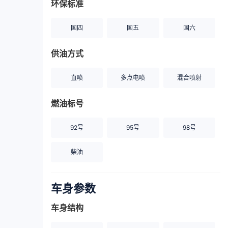
环保标准
国四
国五
国六
供油方式
直喷
多点电喷
混合喷射
燃油标号
92号
95号
98号
柴油
车身参数
车身结构