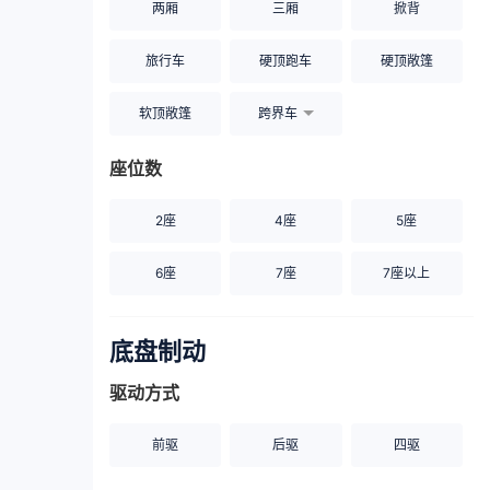
两厢
三厢
掀背
旅行车
硬顶跑车
硬顶敞篷
软顶敞篷
跨界车
座位数
2座
4座
5座
6座
7座
7座以上
底盘制动
驱动方式
前驱
后驱
四驱