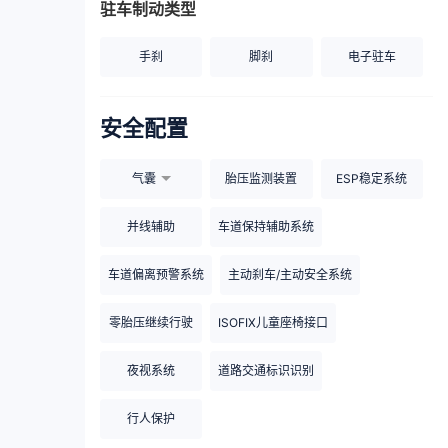
驻车制动类型
手刹
脚刹
电子驻车
安全配置
气囊
胎压监测装置
ESP稳定系统
并线辅助
车道保持辅助系统
车道偏离预警系统
主动刹车/主动安全系统
零胎压继续行驶
ISOFIX儿童座椅接口
夜视系统
道路交通标识识别
行人保护