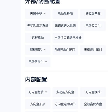
外部/防盗配置
天窗类型
电动后备厢
感应后备厢
无钥匙启动系统
无钥匙进入系统
电动吸合门
远程启动
主动闭合式进气格栅
智能钥匙
隐藏电动门把手
无框设计车门
电动侧滑门
内部配置
方向盘材质
多功能方向盘
方向盘换挡
方向盘加热
方向盘电动调节
全液晶仪表盘