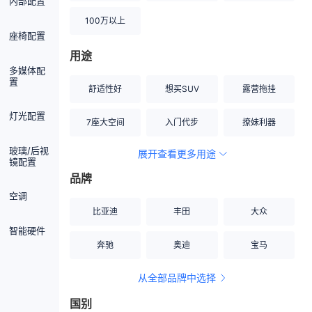
内部配置
100万以上
座椅配置
用途
多媒体配
置
舒适性好
想买SUV
露营拖挂
灯光配置
7座大空间
入门代步
撩妹利器
玻璃/后视
展开查看更多用途
创业伙伴
空间宽敞
硬派越野
镜配置
品牌
内饰做工上乘
适合女性
改装潜力股
空调
比亚迪
丰田
大众
节能先锋
居家旅行
小钢炮
智能硬件
奔驰
奥迪
宝马
安全性高
商务行政
走出校园
从全部品牌中选择
家用座驾
自吸大排量
国别