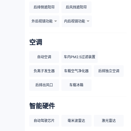
后排侧遮阳帘
后风挡遮阳帘
外后视镜功能
内后视镜功能
空调
自动空调
车内PM2.5过滤装置
负离子发生器
车载空气净化器
后排独立空调
后排出风口
车载冰箱
智能硬件
自动驾驶芯片
毫米波雷达
激光雷达