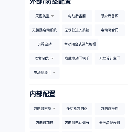
外部/防盗配置
天窗类型
电动后备厢
感应后备厢
无钥匙启动系统
无钥匙进入系统
电动吸合门
远程启动
主动闭合式进气格栅
智能钥匙
隐藏电动门把手
无框设计车门
电动侧滑门
内部配置
方向盘材质
多功能方向盘
方向盘换挡
方向盘加热
方向盘电动调节
全液晶仪表盘