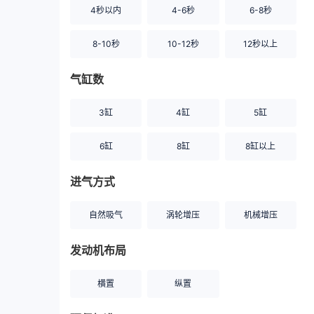
4秒以内
4-6秒
6-8秒
8-10秒
10-12秒
12秒以上
气缸数
3缸
4缸
5缸
6缸
8缸
8缸以上
进气方式
自然吸气
涡轮增压
机械增压
发动机布局
横置
纵置