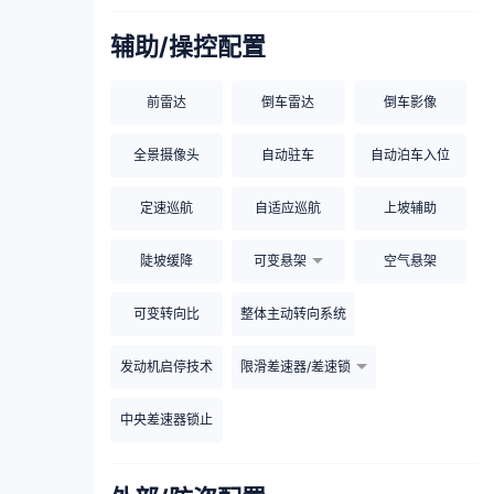
辅助/操控配置
前雷达
倒车雷达
倒车影像
全景摄像头
自动驻车
自动泊车入位
定速巡航
自适应巡航
上坡辅助
陡坡缓降
可变悬架
空气悬架
可变转向比
整体主动转向系统
发动机启停技术
限滑差速器/差速锁
中央差速器锁止