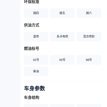
环保标准
国四
国五
国六
供油方式
直喷
多点电喷
混合喷射
燃油标号
92号
95号
98号
柴油
车身参数
车身结构