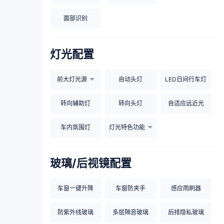
面部识别
灯光配置
前大灯光源
自动头灯
LED日间行车灯
转向辅助灯
转向头灯
自适应远近光
车内氛围灯
灯光特色功能
玻璃/后视镜配置
车窗一键升降
车窗防夹手
感应雨刷器
防紫外线玻璃
多层隔音玻璃
后排隐私玻璃