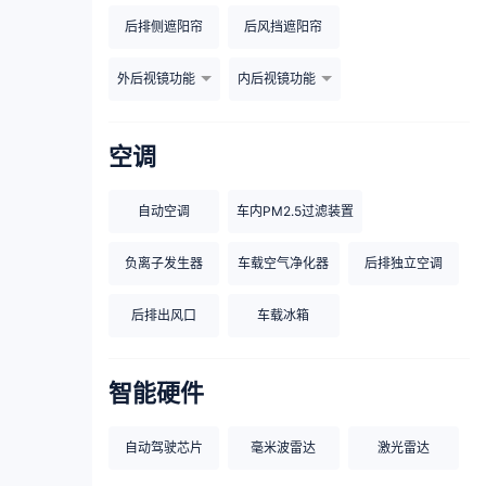
后排侧遮阳帘
后风挡遮阳帘
外后视镜功能
内后视镜功能
空调
自动空调
车内PM2.5过滤装置
负离子发生器
车载空气净化器
后排独立空调
后排出风口
车载冰箱
智能硬件
自动驾驶芯片
毫米波雷达
激光雷达