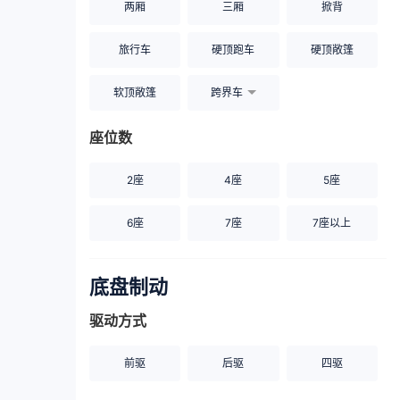
两厢
三厢
掀背
旅行车
硬顶跑车
硬顶敞篷
软顶敞篷
跨界车
座位数
2座
4座
5座
6座
7座
7座以上
底盘制动
驱动方式
前驱
后驱
四驱