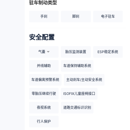
驻车制动类型
手刹
脚刹
电子驻车
安全配置
气囊
胎压监测装置
ESP稳定系统
并线辅助
车道保持辅助系统
车道偏离预警系统
主动刹车/主动安全系统
零胎压继续行驶
ISOFIX儿童座椅接口
夜视系统
道路交通标识识别
行人保护