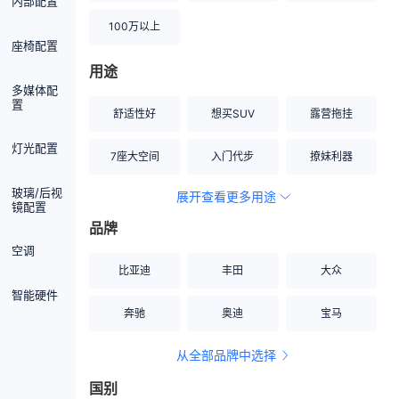
内部配置
100万以上
座椅配置
用途
多媒体配
置
舒适性好
想买SUV
露营拖挂
灯光配置
7座大空间
入门代步
撩妹利器
玻璃/后视
展开查看更多用途
创业伙伴
空间宽敞
硬派越野
镜配置
品牌
内饰做工上乘
适合女性
改装潜力股
空调
比亚迪
丰田
大众
节能先锋
居家旅行
小钢炮
智能硬件
奔驰
奥迪
宝马
安全性高
商务行政
走出校园
从全部品牌中选择
家用座驾
自吸大排量
国别