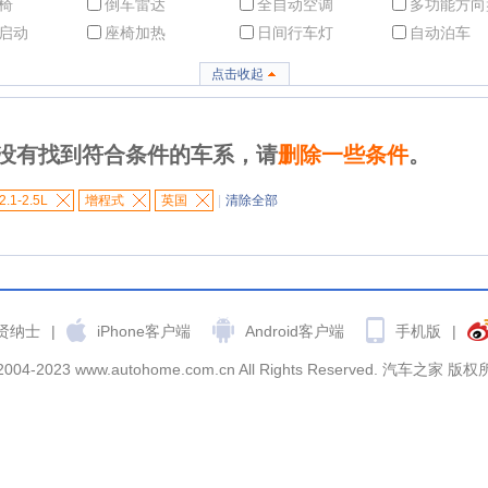
椅
倒车雷达
全自动空调
多功能方向
启动
座椅加热
日间行车灯
自动泊车
点击收起
没有找到符合条件的车系，请
删除一些条件
。
2.1-2.5L
增程式
英国
|
清除全部
贤纳士
|
iPhone客户端
Android客户端
手机版
|
2004-2023 www.autohome.com.cn All Rights Reserved. 汽车之家 版