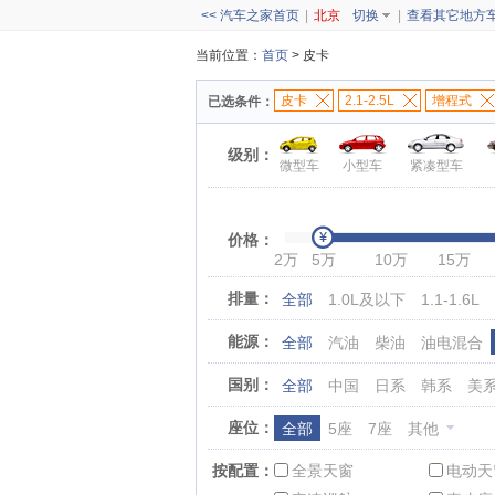
<< 汽车之家首页
|
北京
切换
|
查看其它地方
当前位置：
首页
> 皮卡
皮卡
2.1-2.5L
增程式
已选条件：
级别：
微型车
小型车
紧凑型车
价格：
2万
5万
10万
15万
排量：
全部
1.0L及以下
1.1-1.6L
能源：
全部
汽油
柴油
油电混合
国别：
全部
中国
日系
韩系
美
座位：
全部
5座
7座
其他
按配置：
全景天窗
电动天