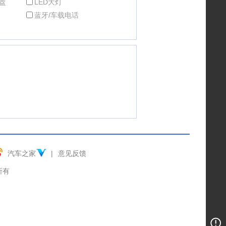
盘
LED大灯
蓝牙/车载电话
汽车之家
|
意见反馈
权所有