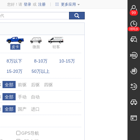
您好！请
登录
或
注册
更多应用
99
待同步
皮卡
微面
轻客
：
8万以下
8-10万
10-15万
15-20万
50万以上
：
全部
前驱
后驱
四驱
：
全部
手动
自动
：
全部
国产
进口
GPS导航