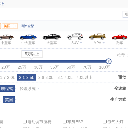
车市
英国
|
清除全部
中型车
中大型车
大型车
SUV
MPV
跑车
5万以上
推荐
20万
25万
30万
35万
50万
70万
100万
驱动
1.7-2.0L
2.1-2.5L
2.6-3.0L
3.1-4.0L
4.0L以上
变速箱
增程式
轻混系统
生产方式
系
英国
窗
电动调节座椅
车身ESP
氙气大灯