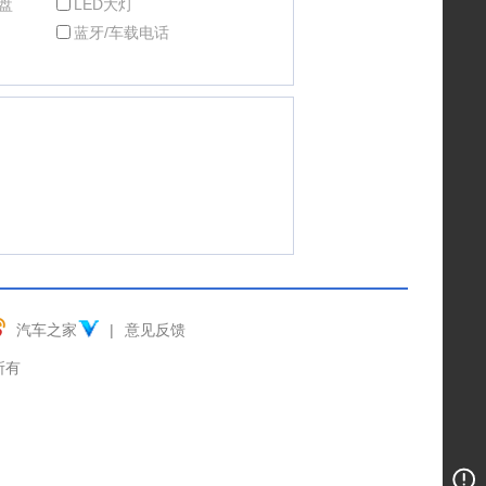
盘
LED大灯
蓝牙/车载电话
汽车之家
|
意见反馈
权所有