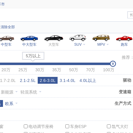
车市
清除全部
中型车
中大型车
大型车
SUV
MPV
跑车
5万以上
推荐
20万
25万
30万
35万
50万
70万
100万
驱动
1.7-2.0L
2.1-2.5L
2.6-3.0L
3.1-4.0L
4.0L以上
变速箱
新能源
轻混系统
生产方式
系
欧系
窗
电动调节座椅
车身ESP
氙气大灯