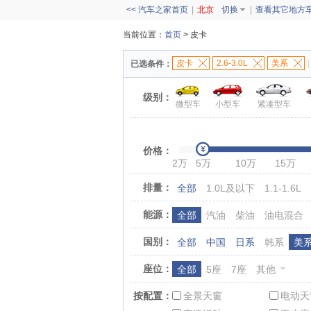
<< 汽车之家首页
|
北京
切换
|
查看其它地方
当前位置：
首页
> 皮卡
皮卡
2.6-3.0L
美系
|
已选条件：
级别：
微型车
小型车
紧凑型车
价格：
2万
5万
10万
15万
排量：
全部
1.0L及以下
1.1-1.6L
能源：
全部
汽油
柴油
油电混合
国别：
全部
中国
日系
韩系
美
座位：
全部
5座
7座
其他
按配置：
全景天窗
电动天