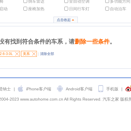
椅
倒车雷达
全自动空调
多功能方向
启动
座椅加热
日间行车灯
自动泊车
点击收起
没有找到符合条件的车系，请
删除一些条件
。
2.6-3.0L
美系
|
清除全部
贤纳士
|
iPhone客户端
Android客户端
手机版
|
2004-2023 www.autohome.com.cn All Rights Reserved. 汽车之家 版