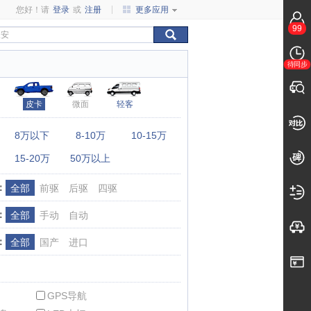
您好！请
登录
或
注册
更多应用
99
待同步
皮卡
微面
轻客
：
8万以下
8-10万
10-15万
15-20万
50万以上
：
全部
前驱
后驱
四驱
：
全部
手动
自动
：
全部
国产
进口
GPS导航