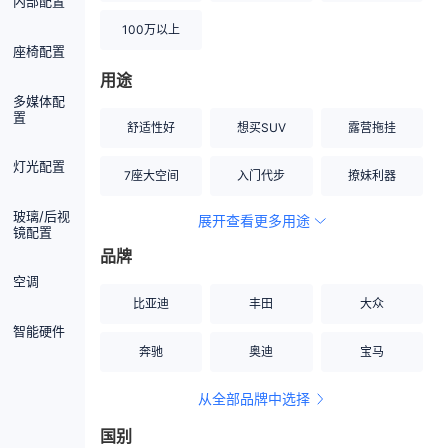
内部配置
100万以上
座椅配置
用途
多媒体配
置
舒适性好
想买SUV
露营拖挂
灯光配置
7座大空间
入门代步
撩妹利器
玻璃/后视
展开查看更多用途
创业伙伴
空间宽敞
硬派越野
镜配置
品牌
内饰做工上乘
适合女性
改装潜力股
空调
比亚迪
丰田
大众
节能先锋
居家旅行
小钢炮
智能硬件
奔驰
奥迪
宝马
安全性高
商务行政
走出校园
从全部品牌中选择
家用座驾
自吸大排量
国别