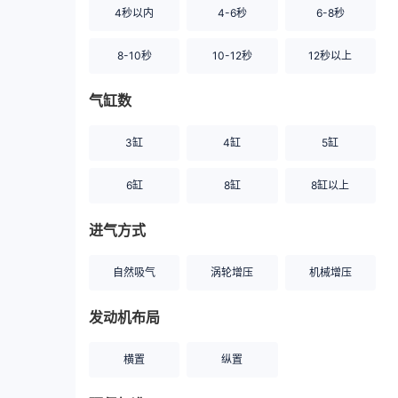
4秒以内
4-6秒
6-8秒
8-10秒
10-12秒
12秒以上
气缸数
3缸
4缸
5缸
6缸
8缸
8缸以上
进气方式
自然吸气
涡轮增压
机械增压
发动机布局
横置
纵置