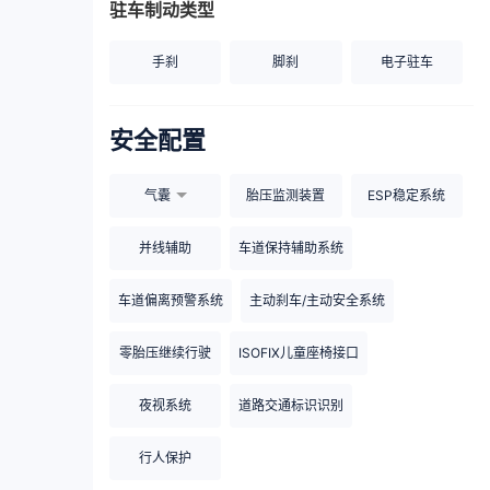
驻车制动类型
手刹
脚刹
电子驻车
安全配置
气囊
胎压监测装置
ESP稳定系统
并线辅助
车道保持辅助系统
车道偏离预警系统
主动刹车/主动安全系统
零胎压继续行驶
ISOFIX儿童座椅接口
夜视系统
道路交通标识识别
行人保护