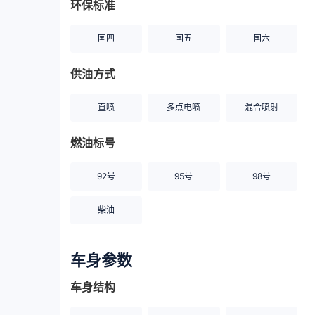
环保标准
国四
国五
国六
供油方式
直喷
多点电喷
混合喷射
燃油标号
92号
95号
98号
柴油
车身参数
车身结构