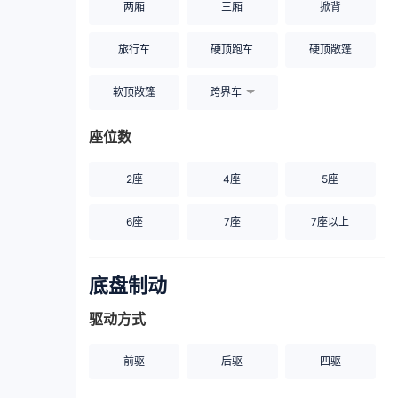
两厢
三厢
掀背
旅行车
硬顶跑车
硬顶敞篷
软顶敞篷
跨界车
座位数
2座
4座
5座
6座
7座
7座以上
底盘制动
驱动方式
前驱
后驱
四驱