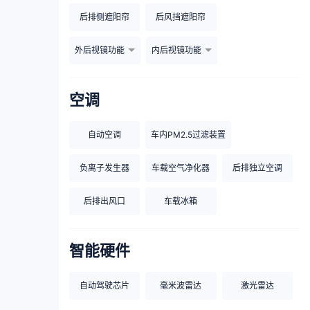
后排侧遮阳帘
后风挡遮阳帘
外后视镜功能
内后视镜功能
空调
自动空调
车内PM2.5过滤装置
负离子发生器
车载空气净化器
后排独立空调
后排出风口
车载冰箱
智能硬件
自动驾驶芯片
毫米波雷达
激光雷达