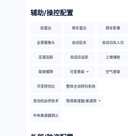
辅助/操控配置
前雷达
倒车雷达
倒车影像
全景摄像头
自动驻车
自动泊车入位
定速巡航
自适应巡航
上坡辅助
陡坡缓降
可变悬架
空气悬架
可变转向比
整体主动转向系统
发动机启停技术
限滑差速器/差速锁
中央差速器锁止