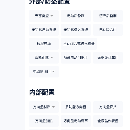
外部/防盗配置
天窗类型
电动后备厢
感应后备厢
无钥匙启动系统
无钥匙进入系统
电动吸合门
远程启动
主动闭合式进气格栅
智能钥匙
隐藏电动门把手
无框设计车门
电动侧滑门
内部配置
方向盘材质
多功能方向盘
方向盘换挡
方向盘加热
方向盘电动调节
全液晶仪表盘