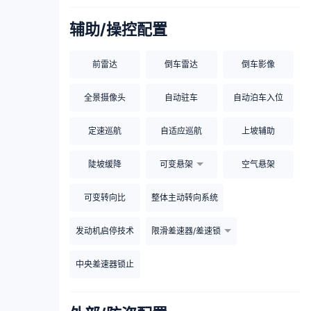
辅助/操控配置
前雷达
倒车雷达
倒车影像
全景摄像头
自动驻车
自动泊车入位
定速巡航
自适应巡航
上坡辅助
陡坡缓降
可变悬架
空气悬架
可变转向比
整体主动转向系统
发动机启停技术
限滑差速器/差速锁
中央差速器锁止