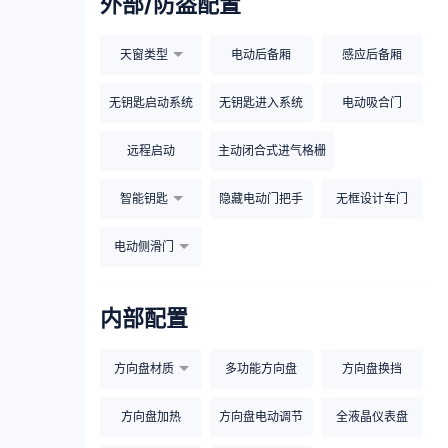
外部/防盗配置
天窗类型
电动后备厢
感应后备厢
无钥匙启动系统
无钥匙进入系统
电动吸合门
远程启动
主动闭合式进气格栅
智能钥匙
隐藏电动门把手
无框设计车门
电动侧滑门
内部配置
方向盘材质
多功能方向盘
方向盘换挡
方向盘加热
方向盘电动调节
全液晶仪表盘