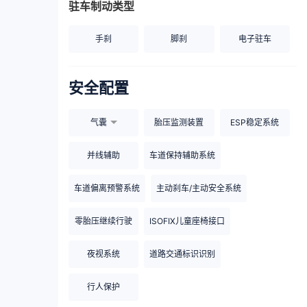
驻车制动类型
手刹
脚刹
电子驻车
安全配置
气囊
胎压监测装置
ESP稳定系统
并线辅助
车道保持辅助系统
车道偏离预警系统
主动刹车/主动安全系统
零胎压继续行驶
ISOFIX儿童座椅接口
夜视系统
道路交通标识识别
行人保护