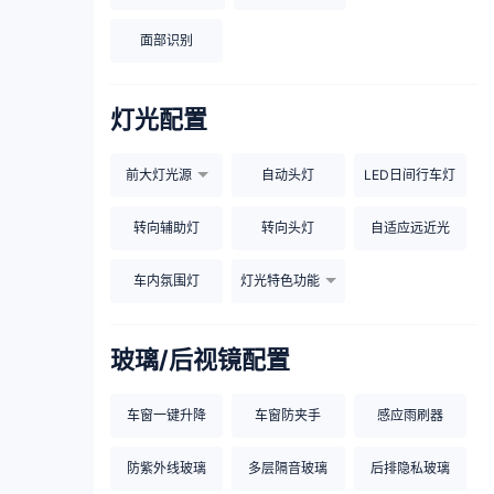
面部识别
灯光配置
前大灯光源
自动头灯
LED日间行车灯
转向辅助灯
转向头灯
自适应远近光
车内氛围灯
灯光特色功能
玻璃/后视镜配置
车窗一键升降
车窗防夹手
感应雨刷器
防紫外线玻璃
多层隔音玻璃
后排隐私玻璃