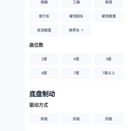
两厢
三厢
掀背
旅行车
硬顶跑车
硬顶敞篷
软顶敞篷
跨界车
座位数
2座
4座
5座
6座
7座
7座以上
底盘制动
驱动方式
前驱
后驱
四驱