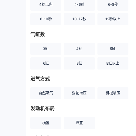
4秒以内
4-6秒
6-8秒
8-10秒
10-12秒
12秒以上
气缸数
3缸
4缸
5缸
6缸
8缸
8缸以上
进气方式
自然吸气
涡轮增压
机械增压
发动机布局
横置
纵置