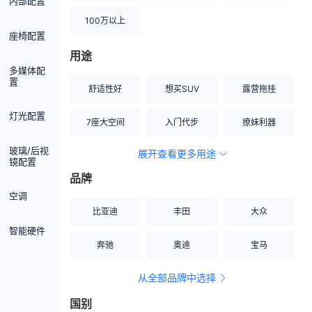
内部配置
100万以上
座椅配置
用途
多媒体配
置
舒适性好
想买SUV
露营拖挂
灯光配置
7座大空间
入门代步
撩妹利器
玻璃/后视
展开查看更多用途
创业伙伴
空间宽敞
硬派越野
镜配置
品牌
内饰做工上乘
适合女性
改装潜力股
空调
比亚迪
丰田
大众
节能先锋
居家旅行
小钢炮
智能硬件
奔驰
奥迪
宝马
安全性高
商务行政
走出校园
从全部品牌中选择
家用座驾
自吸大排量
国别