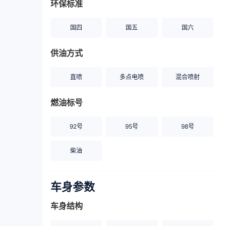
环保标准
国四
国五
国六
供油方式
直喷
多点电喷
混合喷射
燃油标号
92号
95号
98号
柴油
车身参数
车身结构