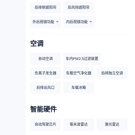
后排侧遮阳帘
后风挡遮阳帘
外后视镜功能
内后视镜功能
空调
自动空调
车内PM2.5过滤装置
负离子发生器
车载空气净化器
后排独立空调
后排出风口
车载冰箱
智能硬件
自动驾驶芯片
毫米波雷达
激光雷达