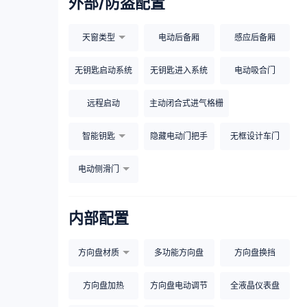
外部/防盗配置
天窗类型
电动后备厢
感应后备厢
无钥匙启动系统
无钥匙进入系统
电动吸合门
远程启动
主动闭合式进气格栅
智能钥匙
隐藏电动门把手
无框设计车门
电动侧滑门
内部配置
方向盘材质
多功能方向盘
方向盘换挡
方向盘加热
方向盘电动调节
全液晶仪表盘