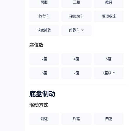
两厢
三厢
掀背
旅行车
硬顶跑车
硬顶敞篷
软顶敞篷
跨界车
座位数
2座
4座
5座
6座
7座
7座以上
底盘制动
驱动方式
前驱
后驱
四驱