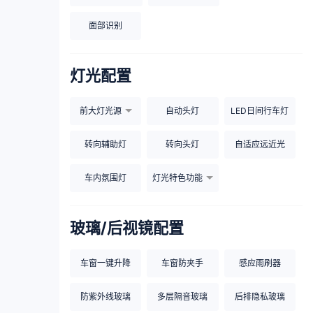
面部识别
灯光配置
前大灯光源
自动头灯
LED日间行车灯
转向辅助灯
转向头灯
自适应远近光
车内氛围灯
灯光特色功能
玻璃/后视镜配置
车窗一键升降
车窗防夹手
感应雨刷器
防紫外线玻璃
多层隔音玻璃
后排隐私玻璃