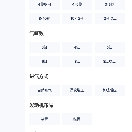
4秒以内
4-6秒
6-8秒
8-10秒
10-12秒
12秒以上
气缸数
3缸
4缸
5缸
6缸
8缸
8缸以上
进气方式
自然吸气
涡轮增压
机械增压
发动机布局
横置
纵置