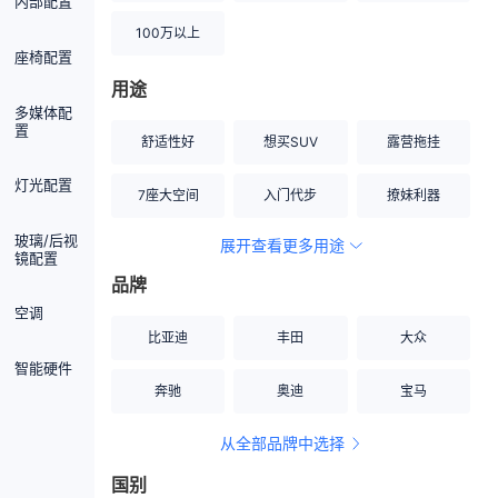
内部配置
100万以上
座椅配置
用途
多媒体配
置
舒适性好
想买SUV
露营拖挂
灯光配置
7座大空间
入门代步
撩妹利器
玻璃/后视
展开查看更多用途
创业伙伴
空间宽敞
硬派越野
镜配置
品牌
内饰做工上乘
适合女性
改装潜力股
空调
比亚迪
丰田
大众
节能先锋
居家旅行
小钢炮
智能硬件
奔驰
奥迪
宝马
安全性高
商务行政
走出校园
从全部品牌中选择
家用座驾
自吸大排量
国别