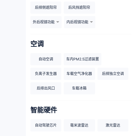
后排侧遮阳帘
后风挡遮阳帘
外后视镜功能
内后视镜功能
空调
自动空调
车内PM2.5过滤装置
负离子发生器
车载空气净化器
后排独立空调
后排出风口
车载冰箱
智能硬件
自动驾驶芯片
毫米波雷达
激光雷达