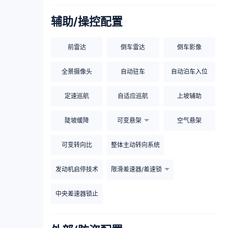
辅助/操控配置
前雷达
倒车雷达
倒车影像
全景摄像头
自动驻车
自动泊车入位
定速巡航
自适应巡航
上坡辅助
陡坡缓降
可变悬架
空气悬架
可变转向比
整体主动转向系统
发动机启停技术
限滑差速器/差速锁
中央差速器锁止