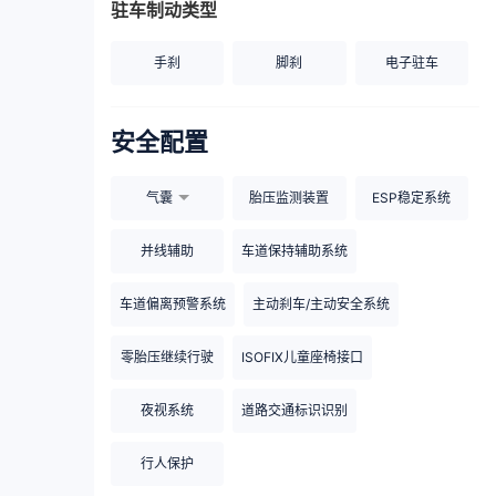
驻车制动类型
手刹
脚刹
电子驻车
安全配置
气囊
胎压监测装置
ESP稳定系统
并线辅助
车道保持辅助系统
车道偏离预警系统
主动刹车/主动安全系统
零胎压继续行驶
ISOFIX儿童座椅接口
夜视系统
道路交通标识识别
行人保护