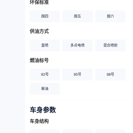
环保标准
国四
国五
国六
供油方式
直喷
多点电喷
混合喷射
燃油标号
92号
95号
98号
柴油
车身参数
车身结构