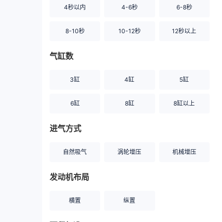
4秒以内
4-6秒
6-8秒
8-10秒
10-12秒
12秒以上
气缸数
3缸
4缸
5缸
6缸
8缸
8缸以上
进气方式
自然吸气
涡轮增压
机械增压
发动机布局
横置
纵置