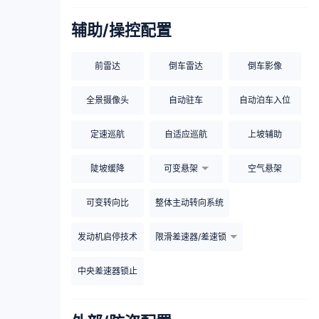
辅助/操控配置
前雷达
倒车雷达
倒车影像
全景摄像头
自动驻车
自动泊车入位
定速巡航
自适应巡航
上坡辅助
陡坡缓降
可变悬架
空气悬架
可变转向比
整体主动转向系统
发动机启停技术
限滑差速器/差速锁
中央差速器锁止