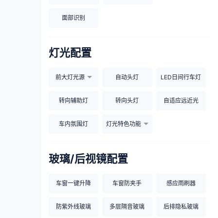
面部识别
灯光配置
前大灯光源
自动头灯
LED日间行车灯
转向辅助灯
转向头灯
自适应远近光
车内氛围灯
灯光特色功能
玻璃/后视镜配置
车窗一键升降
车窗防夹手
感应雨刷器
防紫外线玻璃
多层隔音玻璃
后排隐私玻璃