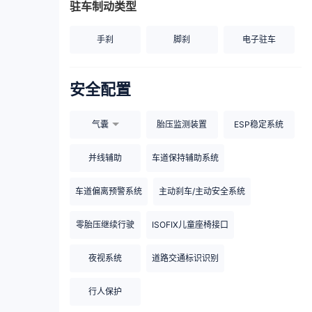
驻车制动类型
手刹
脚刹
电子驻车
安全配置
气囊
胎压监测装置
ESP稳定系统
并线辅助
车道保持辅助系统
车道偏离预警系统
主动刹车/主动安全系统
零胎压继续行驶
ISOFIX儿童座椅接口
夜视系统
道路交通标识识别
行人保护