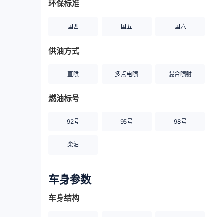
环保标准
国四
国五
国六
供油方式
直喷
多点电喷
混合喷射
燃油标号
92号
95号
98号
柴油
车身参数
车身结构