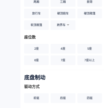
两厢
三厢
掀背
旅行车
硬顶跑车
硬顶敞篷
软顶敞篷
跨界车
座位数
2座
4座
5座
6座
7座
7座以上
底盘制动
驱动方式
前驱
后驱
四驱