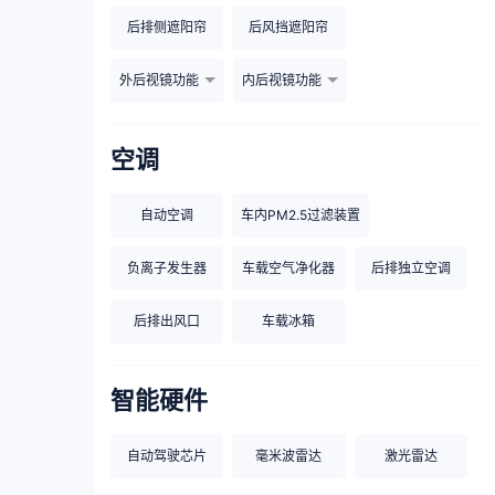
后排侧遮阳帘
后风挡遮阳帘
外后视镜功能
内后视镜功能
空调
自动空调
车内PM2.5过滤装置
负离子发生器
车载空气净化器
后排独立空调
后排出风口
车载冰箱
智能硬件
自动驾驶芯片
毫米波雷达
激光雷达