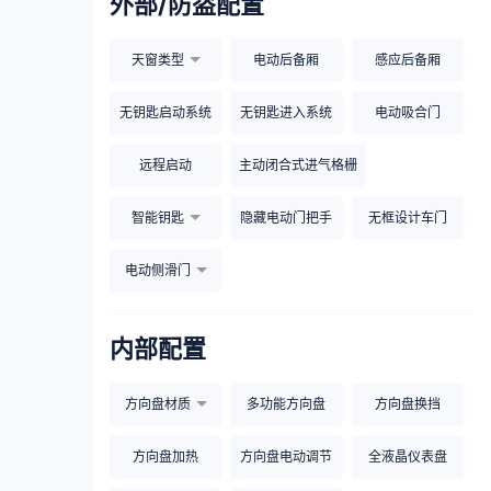
外部/防盗配置
天窗类型
电动后备厢
感应后备厢
无钥匙启动系统
无钥匙进入系统
电动吸合门
远程启动
主动闭合式进气格栅
智能钥匙
隐藏电动门把手
无框设计车门
电动侧滑门
内部配置
方向盘材质
多功能方向盘
方向盘换挡
方向盘加热
方向盘电动调节
全液晶仪表盘