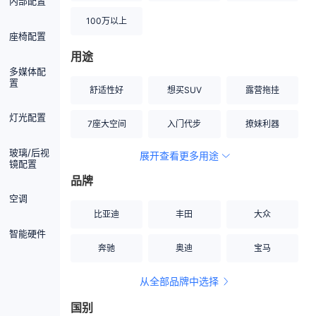
内部配置
100万以上
座椅配置
用途
多媒体配
置
舒适性好
想买SUV
露营拖挂
灯光配置
7座大空间
入门代步
撩妹利器
玻璃/后视
展开查看更多用途
创业伙伴
空间宽敞
硬派越野
镜配置
品牌
内饰做工上乘
适合女性
改装潜力股
空调
比亚迪
丰田
大众
节能先锋
居家旅行
小钢炮
智能硬件
奔驰
奥迪
宝马
安全性高
商务行政
走出校园
从全部品牌中选择
家用座驾
自吸大排量
国别