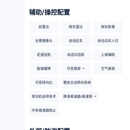
辅助/操控配置
前雷达
倒车雷达
倒车影像
全景摄像头
自动驻车
自动泊车入位
定速巡航
自适应巡航
上坡辅助
陡坡缓降
可变悬架
空气悬架
可变转向比
整体主动转向系统
发动机启停技术
限滑差速器/差速锁
中央差速器锁止