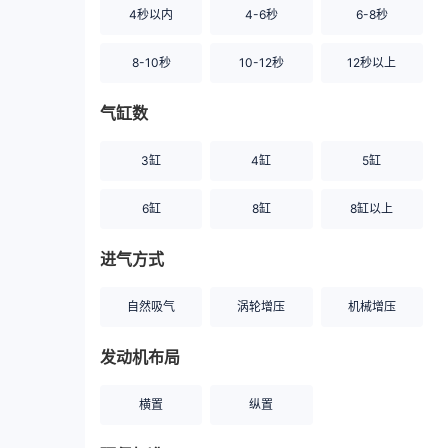
4秒以内
4-6秒
6-8秒
8-10秒
10-12秒
12秒以上
气缸数
3缸
4缸
5缸
6缸
8缸
8缸以上
进气方式
自然吸气
涡轮增压
机械增压
发动机布局
横置
纵置