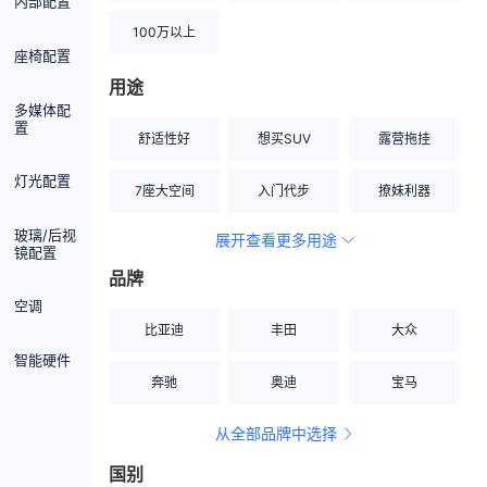
内部配置
100万以上
座椅配置
用途
多媒体配
置
舒适性好
想买SUV
露营拖挂
灯光配置
7座大空间
入门代步
撩妹利器
玻璃/后视
展开查看更多用途
创业伙伴
空间宽敞
硬派越野
镜配置
品牌
内饰做工上乘
适合女性
改装潜力股
空调
比亚迪
丰田
大众
节能先锋
居家旅行
小钢炮
智能硬件
奔驰
奥迪
宝马
安全性高
商务行政
走出校园
从全部品牌中选择
家用座驾
自吸大排量
国别