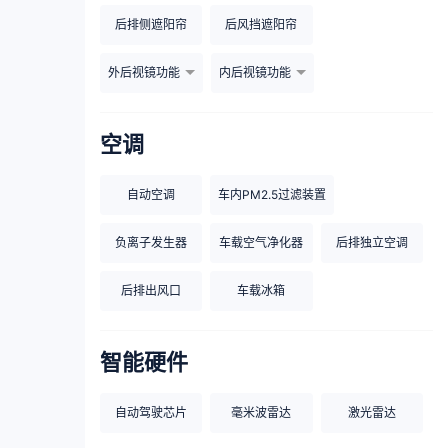
后排侧遮阳帘
后风挡遮阳帘
外后视镜功能
内后视镜功能
空调
自动空调
车内PM2.5过滤装置
负离子发生器
车载空气净化器
后排独立空调
后排出风口
车载冰箱
智能硬件
自动驾驶芯片
毫米波雷达
激光雷达