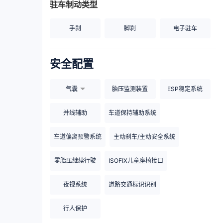
驻车制动类型
手刹
脚刹
电子驻车
安全配置
气囊
胎压监测装置
ESP稳定系统
并线辅助
车道保持辅助系统
车道偏离预警系统
主动刹车/主动安全系统
零胎压继续行驶
ISOFIX儿童座椅接口
夜视系统
道路交通标识识别
行人保护