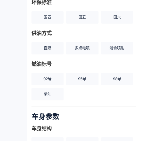
环保标准
国四
国五
国六
供油方式
直喷
多点电喷
混合喷射
燃油标号
92号
95号
98号
柴油
车身参数
车身结构