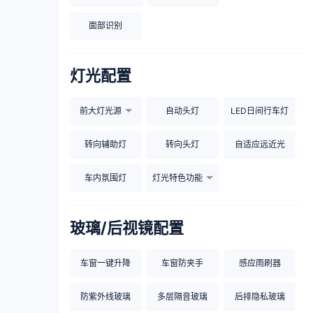
面部识别
灯光配置
前大灯光源
自动头灯
LED日间行车灯
转向辅助灯
转向头灯
自适应远近光
车内氛围灯
灯光特色功能
玻璃/后视镜配置
车窗一键升降
车窗防夹手
感应雨刷器
防紫外线玻璃
多层隔音玻璃
后排隐私玻璃