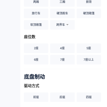
两厢
三厢
掀背
旅行车
硬顶跑车
硬顶敞篷
软顶敞篷
跨界车
座位数
2座
4座
5座
6座
7座
7座以上
底盘制动
驱动方式
前驱
后驱
四驱