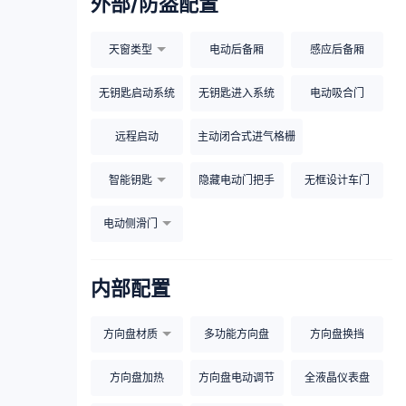
外部/防盗配置
天窗类型
电动后备厢
感应后备厢
无钥匙启动系统
无钥匙进入系统
电动吸合门
远程启动
主动闭合式进气格栅
智能钥匙
隐藏电动门把手
无框设计车门
电动侧滑门
内部配置
方向盘材质
多功能方向盘
方向盘换挡
方向盘加热
方向盘电动调节
全液晶仪表盘