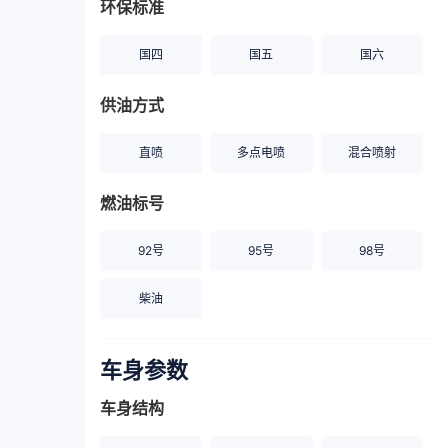
环保标准
国四
国五
国六
供油方式
直喷
多点电喷
混合喷射
燃油标号
92号
95号
98号
柴油
车身参数
车身结构