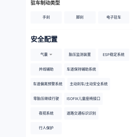
驻车制动类型
手刹
脚刹
电子驻车
安全配置
气囊
胎压监测装置
ESP稳定系统
并线辅助
车道保持辅助系统
车道偏离预警系统
主动刹车/主动安全系统
零胎压继续行驶
ISOFIX儿童座椅接口
夜视系统
道路交通标识识别
行人保护