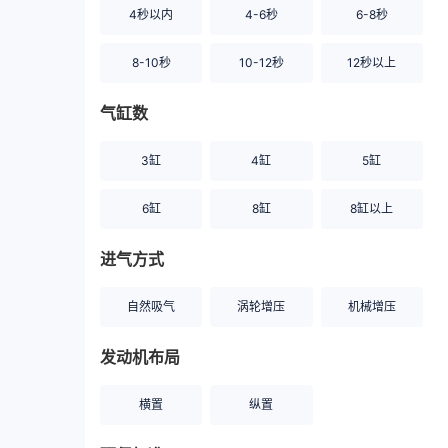
4秒以内
4-6秒
6-8秒
8-10秒
10-12秒
12秒以上
气缸数
3缸
4缸
5缸
6缸
8缸
8缸以上
进气方式
自然吸气
涡轮增压
机械增压
发动机布局
横置
纵置