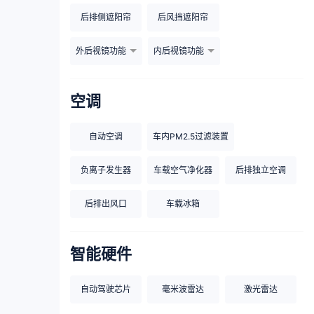
后排侧遮阳帘
后风挡遮阳帘
外后视镜功能
内后视镜功能
空调
自动空调
车内PM2.5过滤装置
负离子发生器
车载空气净化器
后排独立空调
后排出风口
车载冰箱
智能硬件
自动驾驶芯片
毫米波雷达
激光雷达