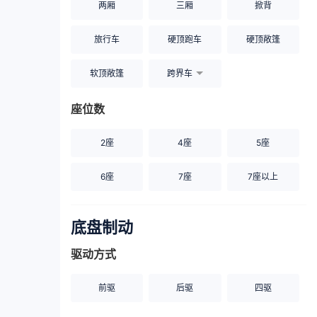
两厢
三厢
掀背
旅行车
硬顶跑车
硬顶敞篷
软顶敞篷
跨界车
座位数
2座
4座
5座
6座
7座
7座以上
底盘制动
驱动方式
前驱
后驱
四驱