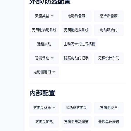
外部/防盗配置
天窗类型
电动后备厢
感应后备厢
无钥匙启动系统
无钥匙进入系统
电动吸合门
远程启动
主动闭合式进气格栅
智能钥匙
隐藏电动门把手
无框设计车门
电动侧滑门
内部配置
方向盘材质
多功能方向盘
方向盘换挡
方向盘加热
方向盘电动调节
全液晶仪表盘