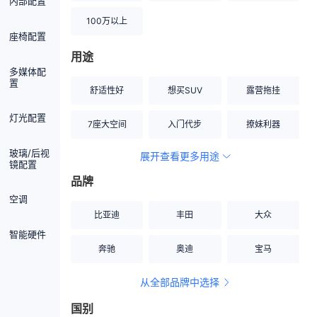
内部配置
100万以上
座椅配置
用途
多媒体配
置
舒适性好
想买SUV
露营拖挂
灯光配置
7座大空间
入门代步
撩妹利器
玻璃/后视
展开查看更多用途
创业伙伴
空间宽敞
硬派越野
镜配置
品牌
内饰做工上乘
适合女性
改装潜力股
空调
比亚迪
丰田
大众
节能先锋
居家旅行
小钢炮
智能硬件
奔驰
奥迪
宝马
安全性高
商务行政
走出校园
从全部品牌中选择
家用座驾
自吸大排量
国别