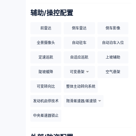
辅助/操控配置
前雷达
倒车雷达
倒车影像
全景摄像头
自动驻车
自动泊车入位
定速巡航
自适应巡航
上坡辅助
陡坡缓降
可变悬架
空气悬架
可变转向比
整体主动转向系统
发动机启停技术
限滑差速器/差速锁
中央差速器锁止