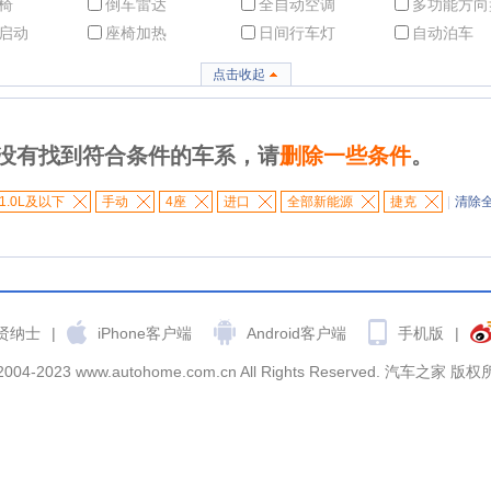
椅
倒车雷达
全自动空调
多功能方向
启动
座椅加热
日间行车灯
自动泊车
点击收起
没有找到符合条件的车系，请
删除一些条件
。
1.0L及以下
手动
4座
进口
全部新能源
捷克
|
清除
贤纳士
|
iPhone客户端
Android客户端
手机版
|
2004-2023 www.autohome.com.cn All Rights Reserved. 汽车之家 版