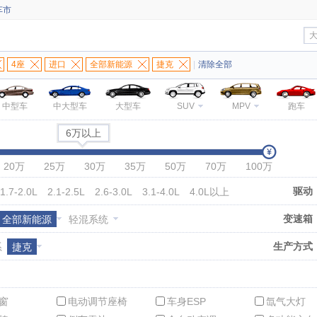
车市
4座
进口
全部新能源
捷克
|
清除全部
中型车
中大型车
大型车
SUV
MPV
跑车
6万以上
20万
25万
30万
35万
50万
70万
100万
驱动
1.7-2.0L
2.1-2.5L
2.6-3.0L
3.1-4.0L
4.0L以上
变速箱
全部新能源
轻混系统
生产方式
系
捷克
窗
电动调节座椅
车身ESP
氙气大灯