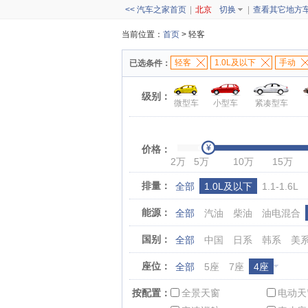
<< 汽车之家首页
|
北京
切换
|
查看其它地方
当前位置：
首页
> 轻客
轻客
1.0L及以下
手动
已选条件：
级别：
微型车
小型车
紧凑型车
价格：
2万
5万
10万
15万
排量：
全部
1.0L及以下
1.1-1.6L
能源：
全部
汽油
柴油
油电混合
国别：
全部
中国
日系
韩系
美
座位：
全部
5座
7座
4座
按配置：
全景天窗
电动天