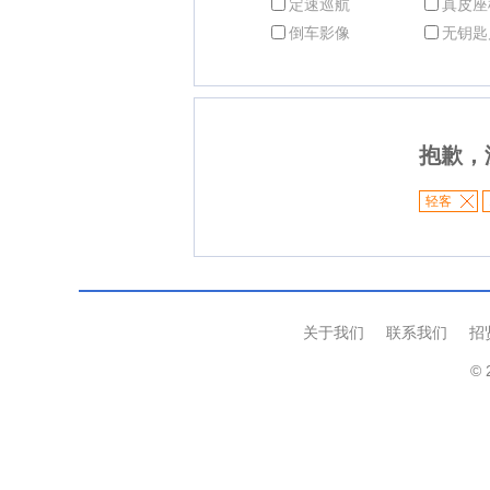
定速巡航
真皮座
倒车影像
无钥匙
抱歉，
轻客
关于我们
联系我们
招
© 