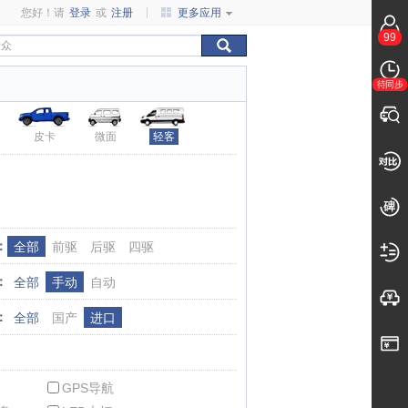
您好！请
登录
或
注册
更多应用
99
待同步
皮卡
微面
轻客
：
全部
前驱
后驱
四驱
：
全部
手动
自动
：
全部
国产
进口
GPS导航