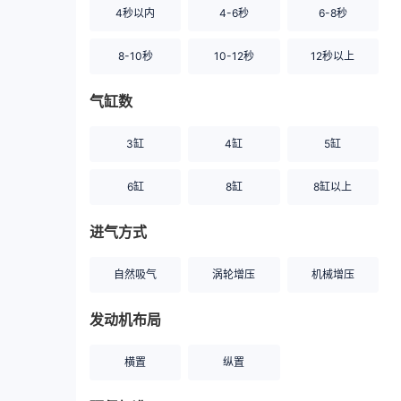
4秒以内
4-6秒
6-8秒
8-10秒
10-12秒
12秒以上
气缸数
3缸
4缸
5缸
6缸
8缸
8缸以上
进气方式
自然吸气
涡轮增压
机械增压
发动机布局
横置
纵置