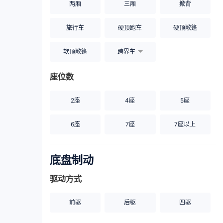
两厢
三厢
掀背
旅行车
硬顶跑车
硬顶敞篷
软顶敞篷
跨界车
座位数
2座
4座
5座
6座
7座
7座以上
底盘制动
驱动方式
前驱
后驱
四驱