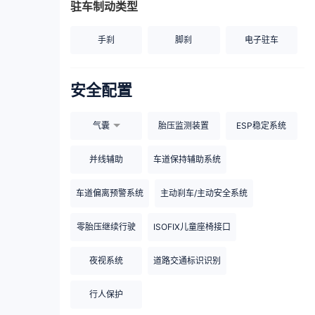
驻车制动类型
手刹
脚刹
电子驻车
安全配置
气囊
胎压监测装置
ESP稳定系统
并线辅助
车道保持辅助系统
车道偏离预警系统
主动刹车/主动安全系统
零胎压继续行驶
ISOFIX儿童座椅接口
夜视系统
道路交通标识识别
行人保护