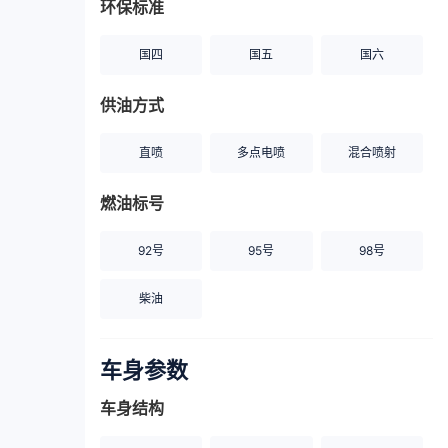
环保标准
国四
国五
国六
供油方式
直喷
多点电喷
混合喷射
燃油标号
92号
95号
98号
柴油
车身参数
车身结构