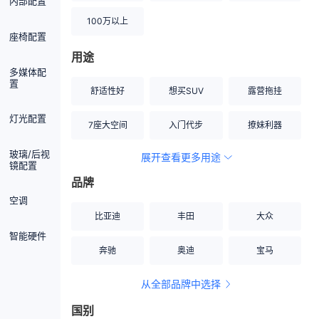
内部配置
100万以上
座椅配置
用途
多媒体配
置
舒适性好
想买SUV
露营拖挂
灯光配置
7座大空间
入门代步
撩妹利器
玻璃/后视
展开查看更多用途
创业伙伴
空间宽敞
硬派越野
镜配置
品牌
内饰做工上乘
适合女性
改装潜力股
空调
比亚迪
丰田
大众
节能先锋
居家旅行
小钢炮
智能硬件
奔驰
奥迪
宝马
安全性高
商务行政
走出校园
从全部品牌中选择
家用座驾
自吸大排量
国别