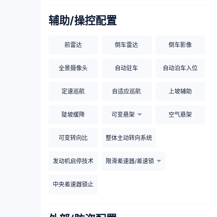
辅助/操控配置
前雷达
倒车雷达
倒车影像
全景摄像头
自动驻车
自动泊车入位
定速巡航
自适应巡航
上坡辅助
陡坡缓降
可变悬架
空气悬架
可变转向比
整体主动转向系统
发动机启停技术
限滑差速器/差速锁
中央差速器锁止