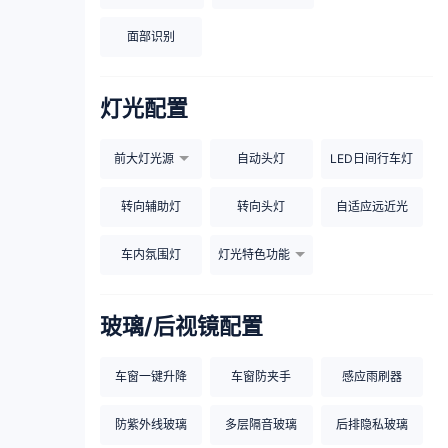
面部识别
灯光配置
前大灯光源
自动头灯
LED日间行车灯
转向辅助灯
转向头灯
自适应远近光
车内氛围灯
灯光特色功能
玻璃/后视镜配置
车窗一键升降
车窗防夹手
感应雨刷器
防紫外线玻璃
多层隔音玻璃
后排隐私玻璃