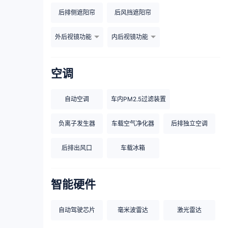
后排侧遮阳帘
后风挡遮阳帘
外后视镜功能
内后视镜功能
空调
自动空调
车内PM2.5过滤装置
负离子发生器
车载空气净化器
后排独立空调
后排出风口
车载冰箱
智能硬件
自动驾驶芯片
毫米波雷达
激光雷达