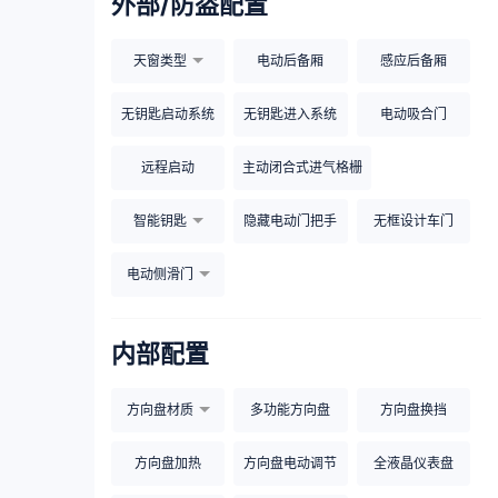
外部/防盗配置
天窗类型
电动后备厢
感应后备厢
无钥匙启动系统
无钥匙进入系统
电动吸合门
远程启动
主动闭合式进气格栅
智能钥匙
隐藏电动门把手
无框设计车门
电动侧滑门
内部配置
方向盘材质
多功能方向盘
方向盘换挡
方向盘加热
方向盘电动调节
全液晶仪表盘