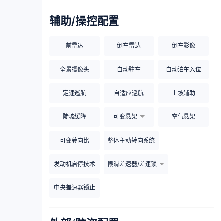
辅助/操控配置
前雷达
倒车雷达
倒车影像
全景摄像头
自动驻车
自动泊车入位
定速巡航
自适应巡航
上坡辅助
陡坡缓降
可变悬架
空气悬架
可变转向比
整体主动转向系统
发动机启停技术
限滑差速器/差速锁
中央差速器锁止