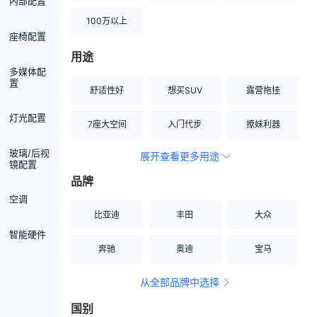
内部配置
100万以上
座椅配置
用途
多媒体配
置
舒适性好
想买SUV
露营拖挂
灯光配置
7座大空间
入门代步
撩妹利器
玻璃/后视
展开查看更多用途
创业伙伴
空间宽敞
硬派越野
镜配置
品牌
内饰做工上乘
适合女性
改装潜力股
空调
比亚迪
丰田
大众
节能先锋
居家旅行
小钢炮
智能硬件
奔驰
奥迪
宝马
安全性高
商务行政
走出校园
从全部品牌中选择
家用座驾
自吸大排量
国别