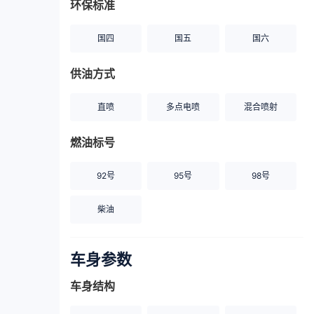
环保标准
国四
国五
国六
供油方式
直喷
多点电喷
混合喷射
燃油标号
92号
95号
98号
柴油
车身参数
车身结构