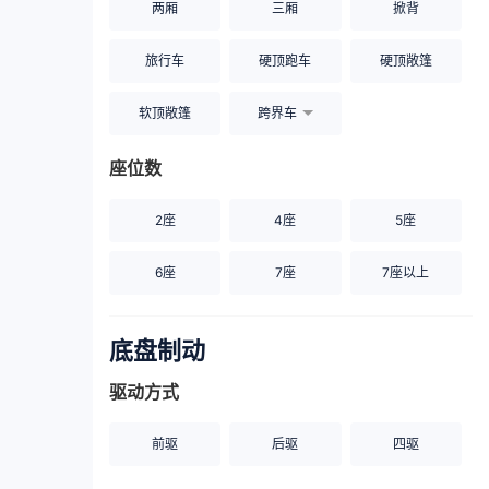
两厢
三厢
掀背
旅行车
硬顶跑车
硬顶敞篷
软顶敞篷
跨界车
座位数
2座
4座
5座
6座
7座
7座以上
底盘制动
驱动方式
前驱
后驱
四驱