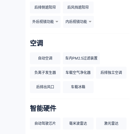
后排侧遮阳帘
后风挡遮阳帘
外后视镜功能
内后视镜功能
空调
自动空调
车内PM2.5过滤装置
负离子发生器
车载空气净化器
后排独立空调
后排出风口
车载冰箱
智能硬件
自动驾驶芯片
毫米波雷达
激光雷达