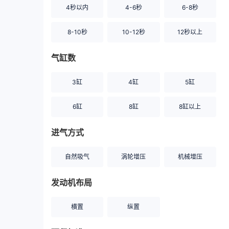
4秒以内
4-6秒
6-8秒
8-10秒
10-12秒
12秒以上
气缸数
3缸
4缸
5缸
6缸
8缸
8缸以上
进气方式
自然吸气
涡轮增压
机械增压
发动机布局
横置
纵置