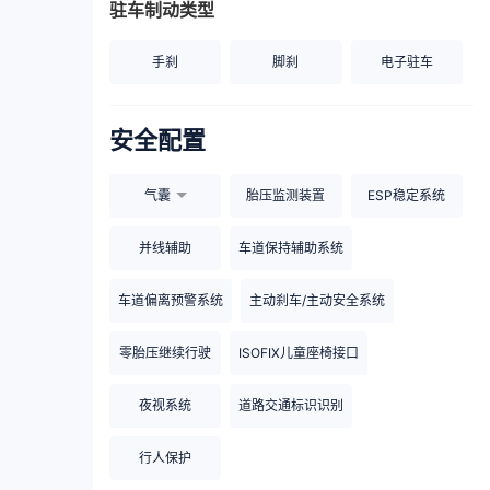
驻车制动类型
手刹
脚刹
电子驻车
安全配置
气囊
胎压监测装置
ESP稳定系统
并线辅助
车道保持辅助系统
车道偏离预警系统
主动刹车/主动安全系统
零胎压继续行驶
ISOFIX儿童座椅接口
夜视系统
道路交通标识识别
行人保护