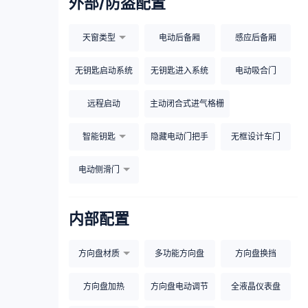
外部/防盗配置
天窗类型
电动后备厢
感应后备厢
无钥匙启动系统
无钥匙进入系统
电动吸合门
远程启动
主动闭合式进气格栅
智能钥匙
隐藏电动门把手
无框设计车门
电动侧滑门
内部配置
方向盘材质
多功能方向盘
方向盘换挡
方向盘加热
方向盘电动调节
全液晶仪表盘