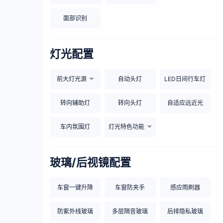
面部识别
灯光配置
前大灯光源
自动头灯
LED日间行车灯
转向辅助灯
转向头灯
自适应远近光
车内氛围灯
灯光特色功能
玻璃/后视镜配置
车窗一键升降
车窗防夹手
感应雨刷器
防紫外线玻璃
多层隔音玻璃
后排隐私玻璃