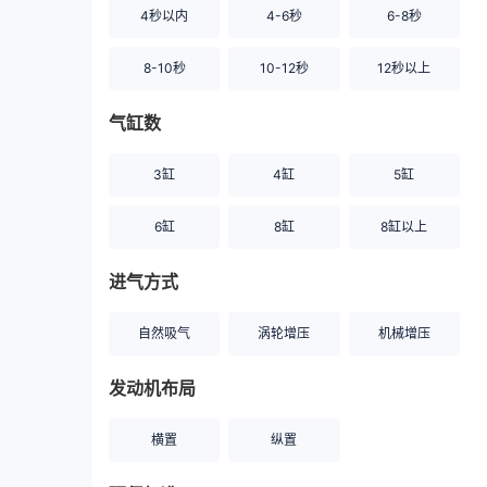
4秒以内
4-6秒
6-8秒
8-10秒
10-12秒
12秒以上
气缸数
3缸
4缸
5缸
6缸
8缸
8缸以上
进气方式
自然吸气
涡轮增压
机械增压
发动机布局
横置
纵置