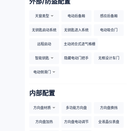
外部/防盗配置
天窗类型
电动后备厢
感应后备厢
无钥匙启动系统
无钥匙进入系统
电动吸合门
远程启动
主动闭合式进气格栅
智能钥匙
隐藏电动门把手
无框设计车门
电动侧滑门
内部配置
方向盘材质
多功能方向盘
方向盘换挡
方向盘加热
方向盘电动调节
全液晶仪表盘