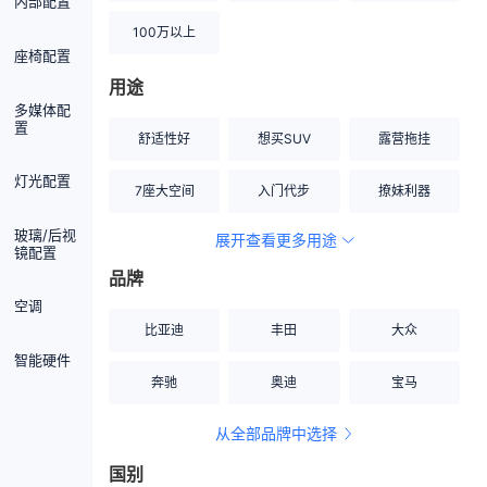
内部配置
100万以上
座椅配置
用途
多媒体配
置
舒适性好
想买SUV
露营拖挂
灯光配置
7座大空间
入门代步
撩妹利器
玻璃/后视
展开查看更多用途
创业伙伴
空间宽敞
硬派越野
镜配置
品牌
内饰做工上乘
适合女性
改装潜力股
空调
比亚迪
丰田
大众
节能先锋
居家旅行
小钢炮
智能硬件
奔驰
奥迪
宝马
安全性高
商务行政
走出校园
从全部品牌中选择
家用座驾
自吸大排量
国别