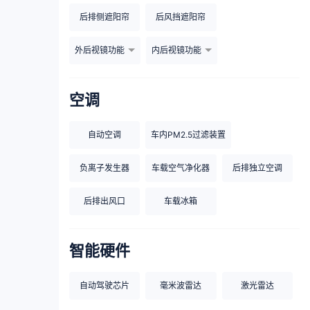
后排侧遮阳帘
后风挡遮阳帘
外后视镜功能
内后视镜功能
空调
自动空调
车内PM2.5过滤装置
负离子发生器
车载空气净化器
后排独立空调
后排出风口
车载冰箱
智能硬件
自动驾驶芯片
毫米波雷达
激光雷达