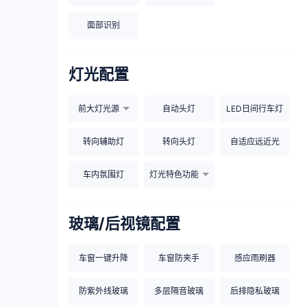
面部识别
灯光配置
前大灯光源
自动头灯
LED日间行车灯
转向辅助灯
转向头灯
自适应远近光
车内氛围灯
灯光特色功能
玻璃/后视镜配置
车窗一键升降
车窗防夹手
感应雨刷器
防紫外线玻璃
多层隔音玻璃
后排隐私玻璃