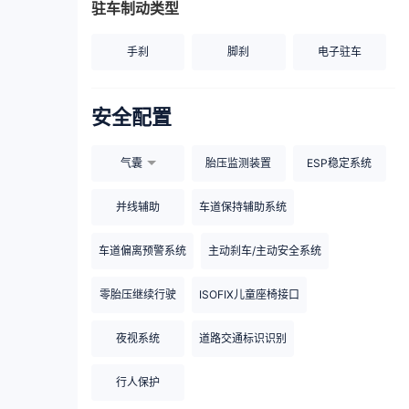
驻车制动类型
手刹
脚刹
电子驻车
安全配置
气囊
胎压监测装置
ESP稳定系统
并线辅助
车道保持辅助系统
车道偏离预警系统
主动刹车/主动安全系统
零胎压继续行驶
ISOFIX儿童座椅接口
夜视系统
道路交通标识识别
行人保护