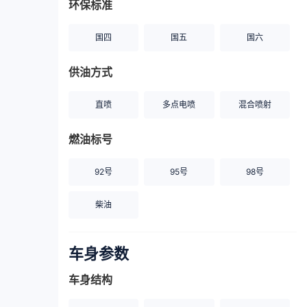
环保标准
国四
国五
国六
供油方式
直喷
多点电喷
混合喷射
燃油标号
92号
95号
98号
柴油
车身参数
车身结构