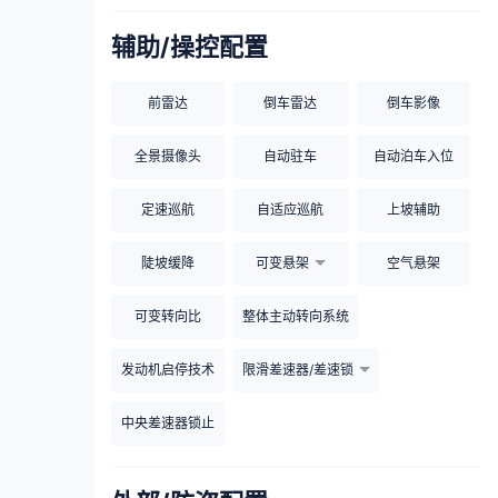
辅助/操控配置
前雷达
倒车雷达
倒车影像
全景摄像头
自动驻车
自动泊车入位
定速巡航
自适应巡航
上坡辅助
陡坡缓降
可变悬架
空气悬架
可变转向比
整体主动转向系统
发动机启停技术
限滑差速器/差速锁
中央差速器锁止