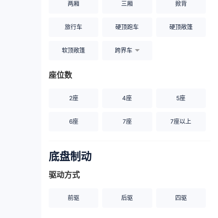
两厢
三厢
掀背
旅行车
硬顶跑车
硬顶敞篷
软顶敞篷
跨界车
座位数
2座
4座
5座
6座
7座
7座以上
底盘制动
驱动方式
前驱
后驱
四驱