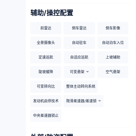
辅助/操控配置
前雷达
倒车雷达
倒车影像
全景摄像头
自动驻车
自动泊车入位
定速巡航
自适应巡航
上坡辅助
陡坡缓降
可变悬架
空气悬架
可变转向比
整体主动转向系统
发动机启停技术
限滑差速器/差速锁
中央差速器锁止