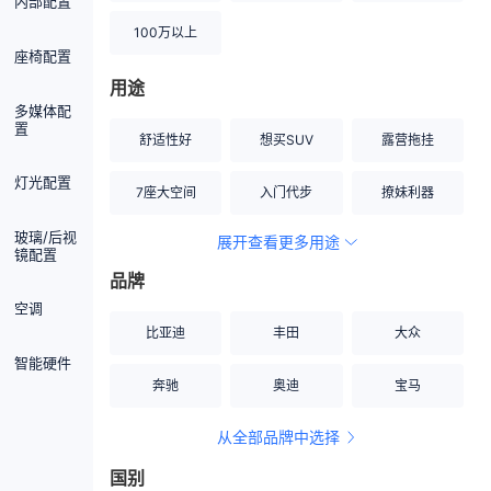
内部配置
100万以上
座椅配置
用途
多媒体配
置
舒适性好
想买SUV
露营拖挂
灯光配置
7座大空间
入门代步
撩妹利器
玻璃/后视
展开查看更多用途
创业伙伴
空间宽敞
硬派越野
镜配置
品牌
内饰做工上乘
适合女性
改装潜力股
空调
比亚迪
丰田
大众
节能先锋
居家旅行
小钢炮
智能硬件
奔驰
奥迪
宝马
安全性高
商务行政
走出校园
从全部品牌中选择
家用座驾
自吸大排量
国别