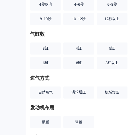
4秒以内
4-6秒
6-8秒
8-10秒
10-12秒
12秒以上
气缸数
3缸
4缸
5缸
6缸
8缸
8缸以上
进气方式
自然吸气
涡轮增压
机械增压
发动机布局
横置
纵置