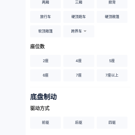
两厢
三厢
掀背
旅行车
硬顶跑车
硬顶敞篷
软顶敞篷
跨界车
座位数
2座
4座
5座
6座
7座
7座以上
底盘制动
驱动方式
前驱
后驱
四驱