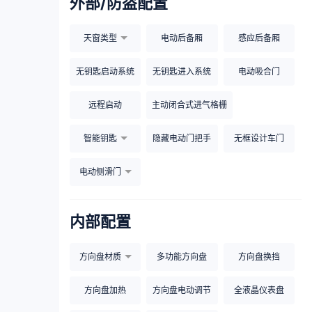
外部/防盗配置
天窗类型
电动后备厢
感应后备厢
无钥匙启动系统
无钥匙进入系统
电动吸合门
远程启动
主动闭合式进气格栅
智能钥匙
隐藏电动门把手
无框设计车门
电动侧滑门
内部配置
方向盘材质
多功能方向盘
方向盘换挡
方向盘加热
方向盘电动调节
全液晶仪表盘