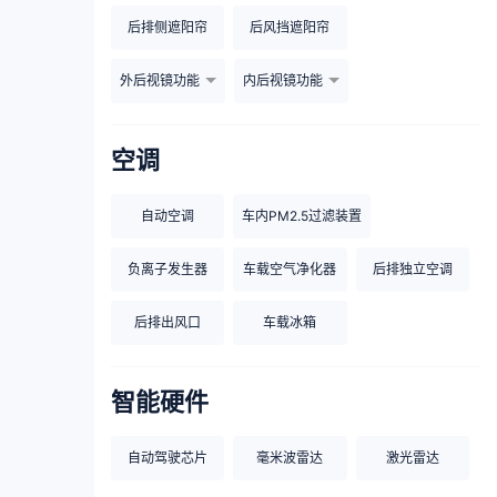
后排侧遮阳帘
后风挡遮阳帘
外后视镜功能
内后视镜功能
空调
自动空调
车内PM2.5过滤装置
负离子发生器
车载空气净化器
后排独立空调
后排出风口
车载冰箱
智能硬件
自动驾驶芯片
毫米波雷达
激光雷达