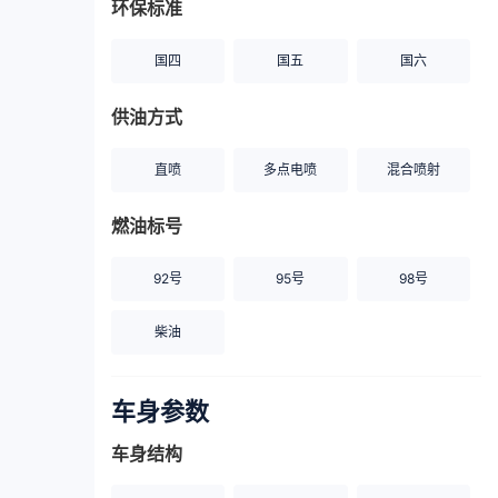
环保标准
国四
国五
国六
供油方式
直喷
多点电喷
混合喷射
燃油标号
92号
95号
98号
柴油
车身参数
车身结构