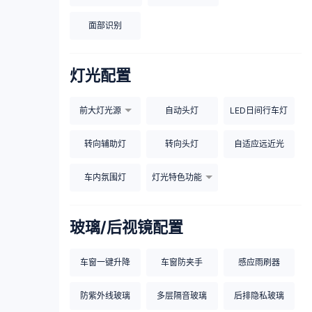
面部识别
灯光配置
前大灯光源
自动头灯
LED日间行车灯
转向辅助灯
转向头灯
自适应远近光
车内氛围灯
灯光特色功能
玻璃/后视镜配置
车窗一键升降
车窗防夹手
感应雨刷器
防紫外线玻璃
多层隔音玻璃
后排隐私玻璃