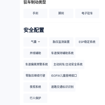
驻车制动类型
手刹
脚刹
电子驻车
安全配置
气囊
胎压监测装置
ESP稳定系统
并线辅助
车道保持辅助系统
车道偏离预警系统
主动刹车/主动安全系统
零胎压继续行驶
ISOFIX儿童座椅接口
夜视系统
道路交通标识识别
行人保护