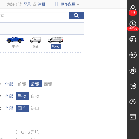
您好！请
登录
或
注册
更多应用
99
待同步
皮卡
微面
轻客
：
全部
前驱
后驱
四驱
：
全部
手动
自动
：
全部
国产
进口
GPS导航