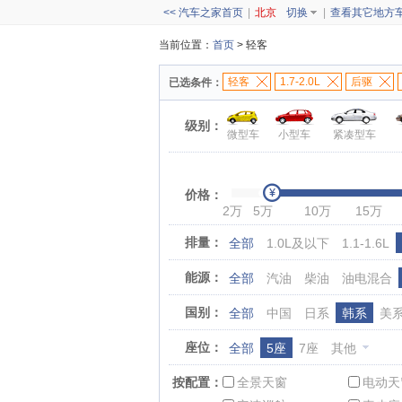
<< 汽车之家首页
|
北京
切换
|
查看其它地方
当前位置：
首页
> 轻客
轻客
1.7-2.0L
后驱
已选条件：
级别：
微型车
小型车
紧凑型车
价格：
2万
5万
10万
15万
排量：
全部
1.0L及以下
1.1-1.6L
能源：
全部
汽油
柴油
油电混合
国别：
全部
中国
日系
韩系
美
座位：
全部
5座
7座
其他
按配置：
全景天窗
电动天