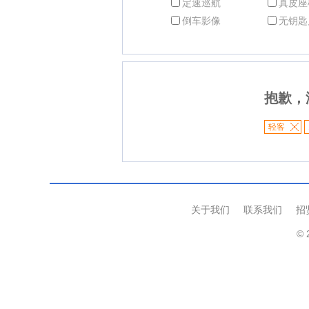
定速巡航
真皮座
倒车影像
无钥匙
抱歉，
轻客
关于我们
联系我们
招
© 