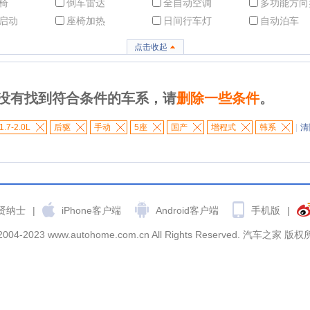
椅
倒车雷达
全自动空调
多功能方向
启动
座椅加热
日间行车灯
自动泊车
点击收起
没有找到符合条件的车系，请
删除一些条件
。
1.7-2.0L
后驱
手动
5座
国产
增程式
韩系
|
清
贤纳士
|
iPhone客户端
Android客户端
手机版
|
2004-2023 www.autohome.com.cn All Rights Reserved. 汽车之家 版