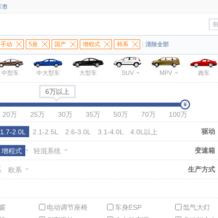
车市
手动
5座
国产
增程式
韩系
|
清除全部
中型车
中大型车
大型车
SUV
MPV
跑车
6万以上
20万
25万
30万
35万
50万
70万
100万
驱动
1.7-2.0L
2.1-2.5L
2.6-3.0L
3.1-4.0L
4.0L以上
变速箱
增程式
轻混系统
生产方式
系
欧系
窗
电动调节座椅
车身ESP
氙气大灯