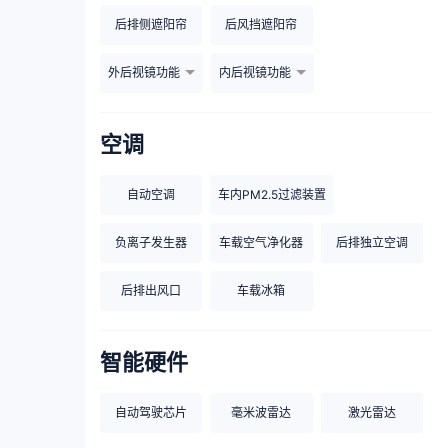
后排侧遮阳帘
后风挡遮阳帘
外后视镜功能
内后视镜功能
空调
自动空调
车内PM2.5过滤装置
负离子发生器
车载空气净化器
后排独立空调
后排出风口
车载冰箱
智能硬件
自动驾驶芯片
毫米波雷达
激光雷达