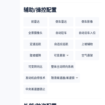
辅助/操控配置
前雷达
倒车雷达
倒车影像
全景摄像头
自动驻车
自动泊车入位
定速巡航
自适应巡航
上坡辅助
陡坡缓降
可变悬架
空气悬架
可变转向比
整体主动转向系统
发动机启停技术
限滑差速器/差速锁
中央差速器锁止