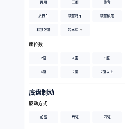
两厢
三厢
掀背
旅行车
硬顶跑车
硬顶敞篷
软顶敞篷
跨界车
座位数
2座
4座
5座
6座
7座
7座以上
底盘制动
驱动方式
前驱
后驱
四驱