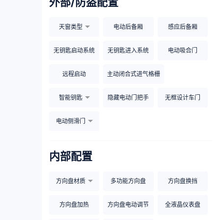
外部/防盗配置
天窗类型
电动后备厢
感应后备厢
无钥匙启动系统
无钥匙进入系统
电动吸合门
远程启动
主动闭合式进气格栅
智能钥匙
隐藏电动门把手
无框设计车门
电动侧滑门
内部配置
方向盘材质
多功能方向盘
方向盘换挡
方向盘加热
方向盘电动调节
全液晶仪表盘