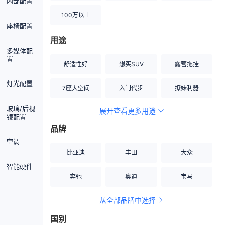
内部配置
100万以上
座椅配置
用途
多媒体配
置
舒适性好
想买SUV
露营拖挂
灯光配置
7座大空间
入门代步
撩妹利器
玻璃/后视
展开查看更多用途
创业伙伴
空间宽敞
硬派越野
镜配置
品牌
内饰做工上乘
适合女性
改装潜力股
空调
比亚迪
丰田
大众
节能先锋
居家旅行
小钢炮
智能硬件
奔驰
奥迪
宝马
安全性高
商务行政
走出校园
从全部品牌中选择
家用座驾
自吸大排量
国别