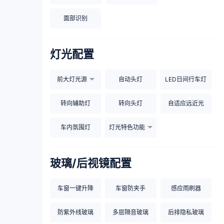
面部识别
灯光配置
前大灯光源
自动头灯
LED日间行车灯
转向辅助灯
转向头灯
自适应远近光
车内氛围灯
灯光特色功能
玻璃/后视镜配置
车窗一键升降
车窗防夹手
感应雨刷器
防紫外线玻璃
多层隔音玻璃
后排隐私玻璃