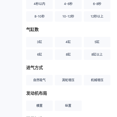
4秒以内
4-6秒
6-8秒
8-10秒
10-12秒
12秒以上
气缸数
3缸
4缸
5缸
6缸
8缸
8缸以上
进气方式
自然吸气
涡轮增压
机械增压
发动机布局
横置
纵置