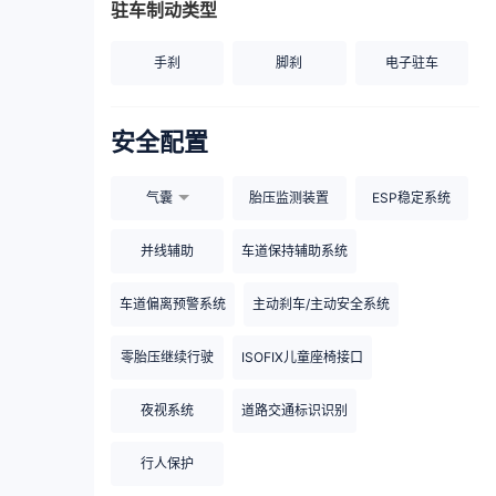
驻车制动类型
手刹
脚刹
电子驻车
安全配置
气囊
胎压监测装置
ESP稳定系统
并线辅助
车道保持辅助系统
车道偏离预警系统
主动刹车/主动安全系统
零胎压继续行驶
ISOFIX儿童座椅接口
夜视系统
道路交通标识识别
行人保护