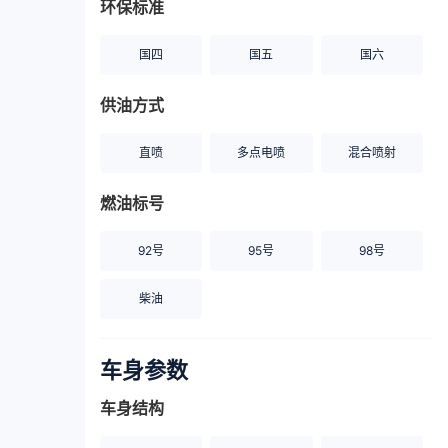
环保标准
国四
国五
国六
供油方式
直喷
多点电喷
混合喷射
燃油标号
92号
95号
98号
柴油
车身参数
车身结构