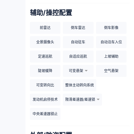
辅助/操控配置
前雷达
倒车雷达
倒车影像
全景摄像头
自动驻车
自动泊车入位
定速巡航
自适应巡航
上坡辅助
陡坡缓降
可变悬架
空气悬架
可变转向比
整体主动转向系统
发动机启停技术
限滑差速器/差速锁
中央差速器锁止