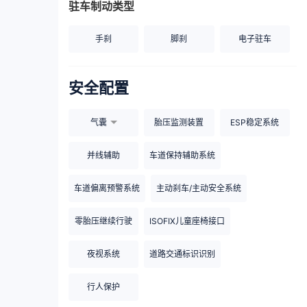
驻车制动类型
手刹
脚刹
电子驻车
安全配置
气囊
胎压监测装置
ESP稳定系统
并线辅助
车道保持辅助系统
车道偏离预警系统
主动刹车/主动安全系统
零胎压继续行驶
ISOFIX儿童座椅接口
夜视系统
道路交通标识识别
行人保护