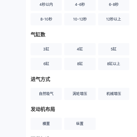
4秒以内
4-6秒
6-8秒
8-10秒
10-12秒
12秒以上
气缸数
3缸
4缸
5缸
6缸
8缸
8缸以上
进气方式
自然吸气
涡轮增压
机械增压
发动机布局
横置
纵置