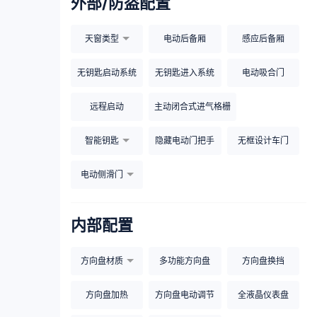
外部/防盗配置
天窗类型
电动后备厢
感应后备厢
无钥匙启动系统
无钥匙进入系统
电动吸合门
远程启动
主动闭合式进气格栅
智能钥匙
隐藏电动门把手
无框设计车门
电动侧滑门
内部配置
方向盘材质
多功能方向盘
方向盘换挡
方向盘加热
方向盘电动调节
全液晶仪表盘