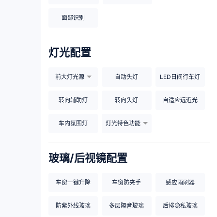
面部识别
灯光配置
前大灯光源
自动头灯
LED日间行车灯
转向辅助灯
转向头灯
自适应远近光
车内氛围灯
灯光特色功能
玻璃/后视镜配置
车窗一键升降
车窗防夹手
感应雨刷器
防紫外线玻璃
多层隔音玻璃
后排隐私玻璃