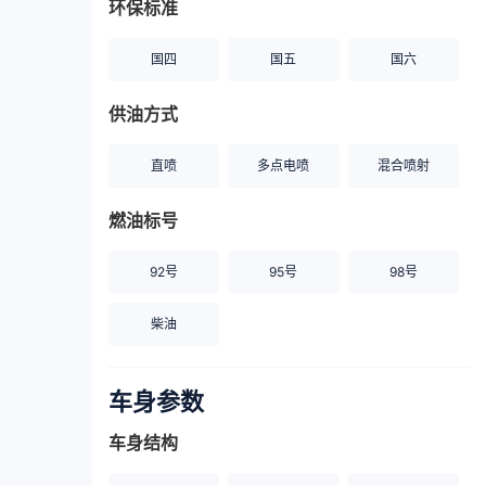
环保标准
国四
国五
国六
供油方式
直喷
多点电喷
混合喷射
燃油标号
92号
95号
98号
柴油
车身参数
车身结构