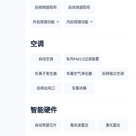
后排侧遮阳帘
后风挡遮阳帘
外后视镜功能
内后视镜功能
空调
自动空调
车内PM2.5过滤装置
负离子发生器
车载空气净化器
后排独立空调
后排出风口
车载冰箱
智能硬件
自动驾驶芯片
毫米波雷达
激光雷达