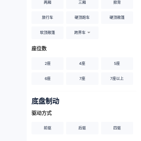
两厢
三厢
掀背
旅行车
硬顶跑车
硬顶敞篷
软顶敞篷
跨界车
座位数
2座
4座
5座
6座
7座
7座以上
底盘制动
驱动方式
前驱
后驱
四驱