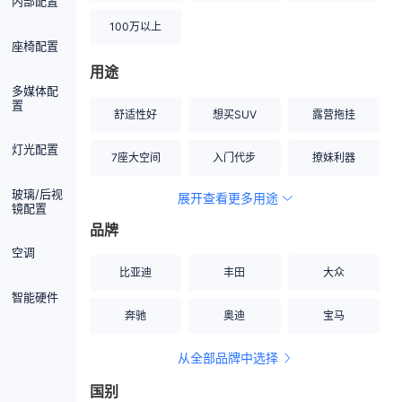
内部配置
100万以上
座椅配置
用途
多媒体配
置
舒适性好
想买SUV
露营拖挂
灯光配置
7座大空间
入门代步
撩妹利器
玻璃/后视
展开查看更多用途
创业伙伴
空间宽敞
硬派越野
镜配置
品牌
内饰做工上乘
适合女性
改装潜力股
空调
比亚迪
丰田
大众
节能先锋
居家旅行
小钢炮
智能硬件
奔驰
奥迪
宝马
安全性高
商务行政
走出校园
从全部品牌中选择
家用座驾
自吸大排量
国别