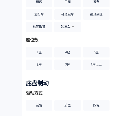
两厢
三厢
掀背
旅行车
硬顶跑车
硬顶敞篷
软顶敞篷
跨界车
座位数
2座
4座
5座
6座
7座
7座以上
底盘制动
驱动方式
前驱
后驱
四驱