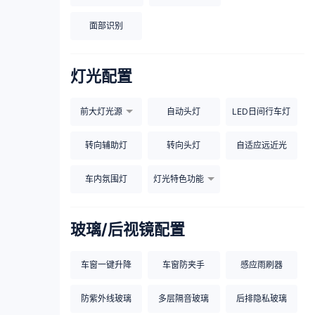
面部识别
灯光配置
前大灯光源
自动头灯
LED日间行车灯
转向辅助灯
转向头灯
自适应远近光
车内氛围灯
灯光特色功能
玻璃/后视镜配置
车窗一键升降
车窗防夹手
感应雨刷器
防紫外线玻璃
多层隔音玻璃
后排隐私玻璃