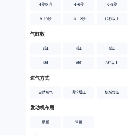
4秒以内
4-6秒
6-8秒
8-10秒
10-12秒
12秒以上
气缸数
3缸
4缸
5缸
6缸
8缸
8缸以上
进气方式
自然吸气
涡轮增压
机械增压
发动机布局
横置
纵置