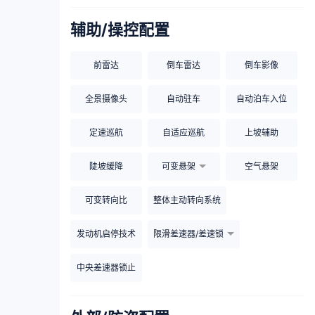
辅助/操控配置
前雷达
倒车雷达
倒车影像
全景摄像头
自动驻车
自动泊车入位
定速巡航
自适应巡航
上坡辅助
陡坡缓降
可变悬架
空气悬架
可变转向比
整体主动转向系统
发动机启停技术
限滑差速器/差速锁
中央差速器锁止