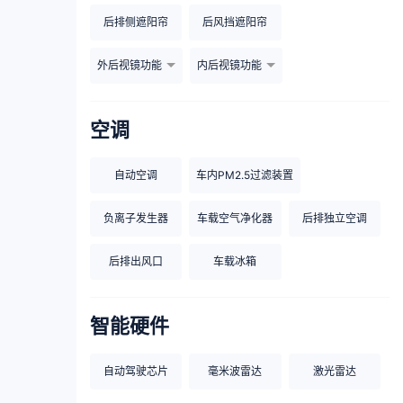
后排侧遮阳帘
后风挡遮阳帘
外后视镜功能
内后视镜功能
空调
自动空调
车内PM2.5过滤装置
负离子发生器
车载空气净化器
后排独立空调
后排出风口
车载冰箱
智能硬件
自动驾驶芯片
毫米波雷达
激光雷达