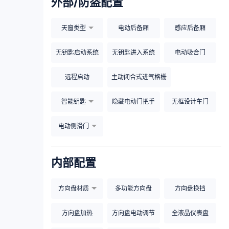
外部/防盗配置
天窗类型
电动后备厢
感应后备厢
无钥匙启动系统
无钥匙进入系统
电动吸合门
远程启动
主动闭合式进气格栅
智能钥匙
隐藏电动门把手
无框设计车门
电动侧滑门
内部配置
方向盘材质
多功能方向盘
方向盘换挡
方向盘加热
方向盘电动调节
全液晶仪表盘