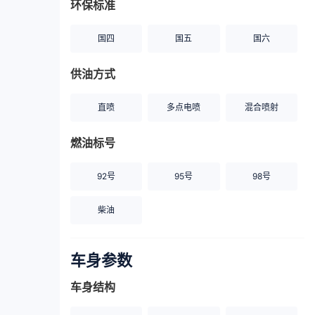
环保标准
国四
国五
国六
供油方式
直喷
多点电喷
混合喷射
燃油标号
92号
95号
98号
柴油
车身参数
车身结构