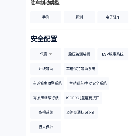
驻车制动类型
手刹
脚刹
电子驻车
安全配置
气囊
胎压监测装置
ESP稳定系统
并线辅助
车道保持辅助系统
车道偏离预警系统
主动刹车/主动安全系统
零胎压继续行驶
ISOFIX儿童座椅接口
夜视系统
道路交通标识识别
行人保护