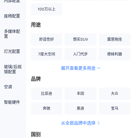
内部配置
100万以上
座椅配置
用途
多媒体配
置
舒适性好
想买SUV
露营拖挂
灯光配置
7座大空间
入门代步
撩妹利器
玻璃/后视
展开查看更多用途
创业伙伴
空间宽敞
硬派越野
镜配置
品牌
内饰做工上乘
适合女性
改装潜力股
空调
比亚迪
丰田
大众
节能先锋
居家旅行
小钢炮
智能硬件
奔驰
奥迪
宝马
安全性高
商务行政
走出校园
从全部品牌中选择
家用座驾
自吸大排量
国别