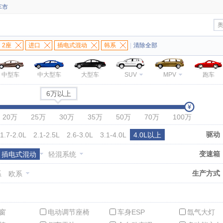
车市
2座
进口
插电式混动
韩系
|
清除全部
中型车
中大型车
大型车
SUV
MPV
跑车
6万以上
20万
25万
30万
35万
50万
70万
100万
驱动
1.7-2.0L
2.1-2.5L
2.6-3.0L
3.1-4.0L
4.0L以上
变速箱
插电式混动
轻混系统
生产方式
系
欧系
窗
电动调节座椅
车身ESP
氙气大灯