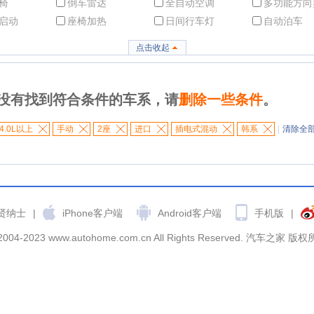
椅
倒车雷达
全自动空调
多功能方向
启动
座椅加热
日间行车灯
自动泊车
点击收起
没有找到符合条件的车系，请
删除一些条件
。
4.0L以上
手动
2座
进口
插电式混动
韩系
|
清除全
贤纳士
|
iPhone客户端
Android客户端
手机版
|
2004-2023 www.autohome.com.cn All Rights Reserved. 汽车之家 版