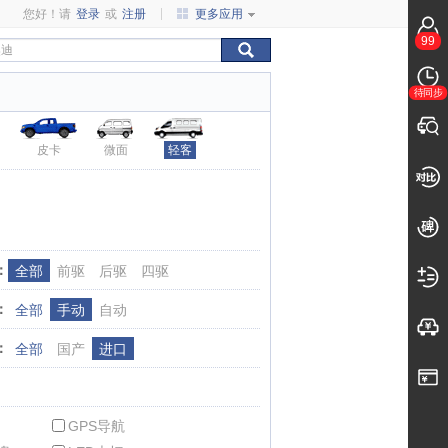
您好！请
登录
或
注册
更多应用
99
待同步
皮卡
微面
轻客
：
全部
前驱
后驱
四驱
：
全部
手动
自动
：
全部
国产
进口
GPS导航