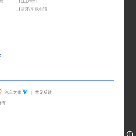
盘
LED大灯
蓝牙/车载电话
部
汽车之家
|
意见反馈
权所有