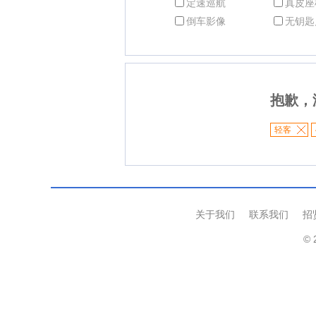
定速巡航
真皮座
倒车影像
无钥匙
抱歉，
轻客
关于我们
联系我们
招
© 