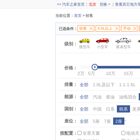
<< 汽车之家首页
|
北京
切换
|
查看其它地方
当前位置：
首页
> 轻客
轻客
4.0L以上
手动
已选条件：
级别：
微型车
小型车
紧凑型车
价格：
2万
5万
10万
15万
排量：
全部
1.0L及以下
1.1-1.6L
能源：
全部
汽油
柴油
油电混合
国别：
全部
中国
日系
韩系
美
座位：
全部
5座
7座
2座
按配置：
全景天窗
电动天