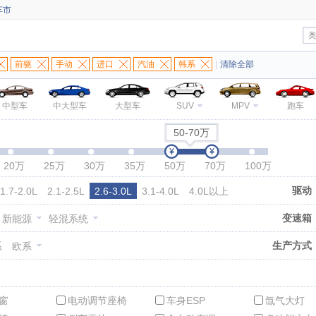
车市
前驱
手动
进口
汽油
韩系
|
清除全部
中型车
中大型车
大型车
SUV
MPV
跑车
50-70万
20万
25万
30万
35万
50万
70万
100万
驱动
1.7-2.0L
2.1-2.5L
2.6-3.0L
3.1-4.0L
4.0L以上
变速箱
新能源
轻混系统
生产方式
系
欧系
窗
电动调节座椅
车身ESP
氙气大灯