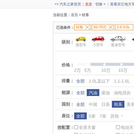
<< 汽车之家首页
|
北京
切换
|
查看其它地方
当前位置：
首页
> 轻客
轻客
50-70万
2.6-3.0L
已选条件：
级别：
微型车
小型车
紧凑型车
价格：
2万
5万
10万
15万
排量：
全部
1.0L及以下
1.1-1.6L
能源：
全部
汽油
柴油
油电混合
国别：
全部
中国
日系
韩系
美
座位：
全部
5座
7座
其他
按配置：
全景天窗
电动天