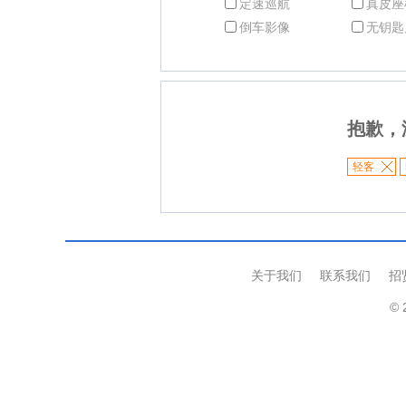
定速巡航
真皮座
倒车影像
无钥匙
抱歉，
轻客
关于我们
联系我们
招
© 