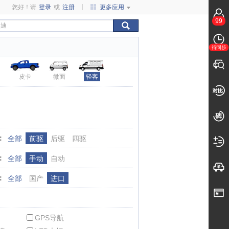
您好！请
登录
或
注册
更多应用
99
待同步
皮卡
微面
轻客
：
全部
前驱
后驱
四驱
：
全部
手动
自动
：
全部
国产
进口
GPS导航