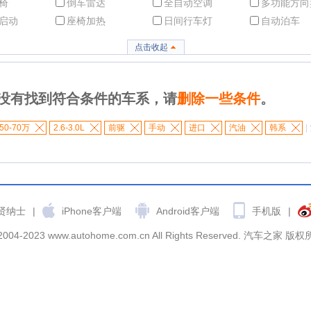
椅
倒车雷达
全自动空调
多功能方向
启动
座椅加热
日间行车灯
自动泊车
点击收起
没有找到符合条件的车系，请
删除一些条件
。
50-70万
2.6-3.0L
前驱
手动
进口
汽油
韩系
|
贤纳士
|
iPhone客户端
Android客户端
手机版
|
2004-2023 www.autohome.com.cn All Rights Reserved. 汽车之家 版